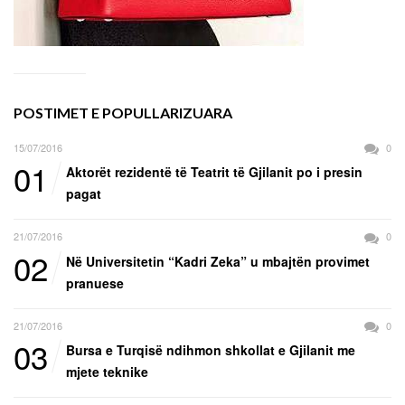
POSTIMET E POPULLARIZUARA
15/07/2016
0
01
Aktorët rezidentë të Teatrit të Gjilanit po i presin
pagat
21/07/2016
0
02
Në Universitetin “Kadri Zeka” u mbajtën provimet
pranuese
21/07/2016
0
03
Bursa e Turqisë ndihmon shkollat e Gjilanit me
mjete teknike