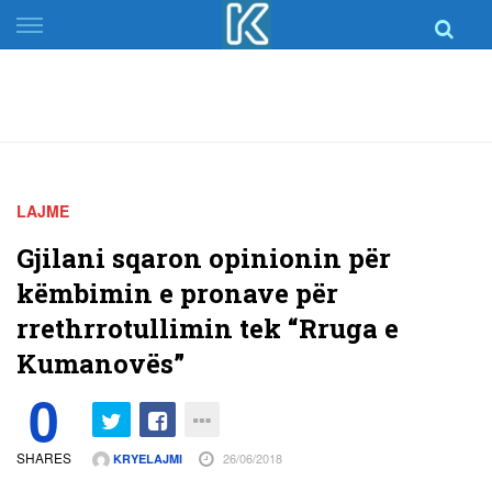
Skip
to
content
LAJME
Gjilani sqaron opinionin për
këmbimin e pronave për
rrethrrotullimin tek “Rruga e
Kumanovës”
0
SHARES
26/06/2018
KRYELAJMI