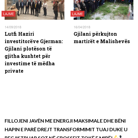
LAJME
LAJME
14/09/2018
16/04/2018
Lutfi Haziri
Gjilani përkujton
investitorëve Gjerman:
martirët e Malishevës
Gjilani plotëson të
gjitha kushtet për
investime të mëdha
private
FILLOJENI JAVËN ME ENERGJI MAKSIMALE DHE BËNI
HAPIN E PARË DREJT TRANSFORMIMIT TUAJ DUKE U
REGJISTRUAR SOT NË CROSSFIT TOKË E MIRË!