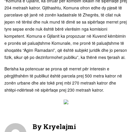
“Komuna e Gjilanit, ka ofruar për kombim lokalin në sipërfaqe prej
204 metrash katror. Gjithashtu, Komuna ofron edhe dy pjesë të
parcelave që janë në zonën kadastrale të Zhegrës, të cilat nuk
jepen në tërësi dhe nuk mund të dimë se sa sipërfaqe merret prej
tyre sepse ende nuk është bërë vlerësim nga komisioni
kompetent. Komuna e Gjilanit ka propozuar në Kuvend këmbimin
e pronës së paluajtshme Komunale, me pronë të paluajtshme të
shoqatës “Agim Ramadani”, që është subjekt juridik dhe jo person
fizik, sikur që po dezinformohet publiku”, ka thënë mes tjerash ai.
Berisha ka potencuar se prona që merret për interesin e
përgjithshëm të publikut është parcela prej 500 metra katror në
zonën urbane dhe ate tokë prej mbi 270 metrash katror dhe
shtëpi-ndërtesë në sipërfaqe prej 230 metrash katror.
By
Kryelajmi