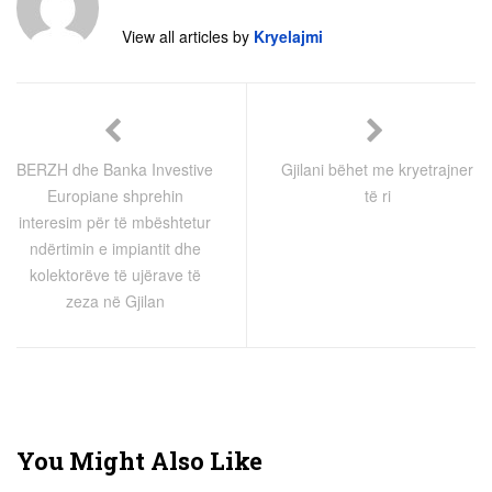
View all articles by
Kryelajmi
BERZH dhe Banka Investive
Gjilani bëhet me kryetrajner
Europiane shprehin
të ri
interesim për të mbështetur
ndërtimin e impiantit dhe
kolektorëve të ujërave të
zeza në Gjilan
You Might Also Like