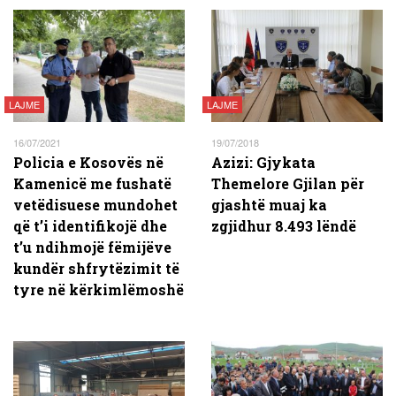
LAJME
LAJME
16/07/2021
19/07/2018
Policia e Kosovës në
Azizi: Gjykata
Kamenicë me fushatë
Themelore Gjilan për
vetëdisuese mundohet
gjashtë muaj ka
që t’i identifikojë dhe
zgjidhur 8.493 lëndë
t’u ndihmojë fëmijëve
kundër shfrytëzimit të
tyre në kërkimlëmoshë