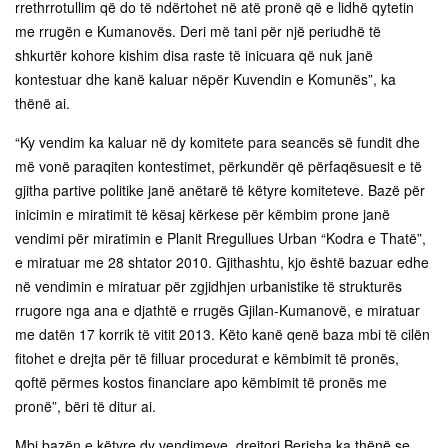
rrethrrotullim që do të ndërtohet në atë pronë që e lidhë qytetin
me rrugën e Kumanovës. Deri më tani për një periudhë të
shkurtër kohore kishim disa raste të inicuara që nuk janë
kontestuar dhe kanë kaluar nëpër Kuvendin e Komunës”, ka
thënë ai.
“Ky vendim ka kaluar në dy komitete para seancës së fundit dhe
më vonë paraqiten kontestimet, përkundër që përfaqësuesit e të
gjitha partive politike janë anëtarë të këtyre komiteteve. Bazë për
inicimin e miratimit të kësaj kërkese për këmbim prone janë
vendimi për miratimin e Planit Rregullues Urban “Kodra e Thatë”,
e miratuar me 28 shtator 2010. Gjithashtu, kjo është bazuar edhe
në vendimin e miratuar për zgjidhjen urbanistike të strukturës
rrugore nga ana e djathtë e rrugës Gjilan-Kumanovë, e miratuar
me datën 17 korrik të vitit 2013. Këto kanë qenë baza mbi të cilën
fitohet e drejta për të filluar procedurat e këmbimit të pronës,
qoftë përmes kostos financiare apo këmbimit të pronës me
pronë”, bëri të ditur ai.
Mbi bazën e këtyre dy vendimeve, drejtori Berisha ka thënë se