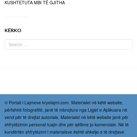
KUSHTETUTA MBI TË GJITHA
KËRKO
© Portali i Lajmeve kryelajmi.com. Materialet në këtë website,
përfshirë fotografitë, janë të mbrojtura nga Ligjet e Aplikuara në
vend për të drejtat autoriale. Materialet në këtë website janë për
shfrytëzimin personal tuajin dhe për qëllime jo-komerciale. Në të
kundërtën shfrytëzimi i materialeve është shkelje e të drejtave