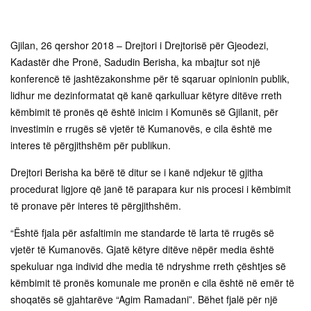
Gjilan, 26 qershor 2018 – Drejtori i Drejtorisë për Gjeodezi,
Kadastër dhe Pronë, Sadudin Berisha, ka mbajtur sot një
konferencë të jashtëzakonshme për të sqaruar opinionin publik,
lidhur me dezinformatat që kanë qarkulluar këtyre ditëve rreth
këmbimit të pronës që është inicim i Komunës së Gjilanit, për
investimin e rrugës së vjetër të Kumanovës, e cila është me
interes të përgjithshëm për publikun.
Drejtori Berisha ka bërë të ditur se i kanë ndjekur të gjitha
procedurat ligjore që janë të parapara kur nis procesi i këmbimit
të pronave për interes të përgjithshëm.
“Është fjala për asfaltimin me standarde të larta të rrugës së
vjetër të Kumanovës. Gjatë këtyre ditëve nëpër media është
spekuluar nga individ dhe media të ndryshme rreth çështjes së
këmbimit të pronës komunale me pronën e cila është në emër të
shoqatës së gjahtarëve “Agim Ramadani”. Bëhet fjalë për një