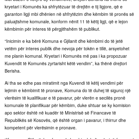
kryetari i Komunës ka shfrytëzuar të drejtën e tij ligjore, që e
garanton ligji mbi dhënien në shfrytëzim dhe këmbim të pronës së
paluajtshme komunale, konform nënit 11 të këtij ligji, që e lejon
këmbimin për interes të përgjithshëm të publikut.
“Inicimin e ka bërë Komuna e Gjilanit dhe këmbimi do të jetë
vetëm për interes publik dhe nevoja për tokën e tillë, arsyetohet
me planin komunal. Kryetari i Komunës më pas i ka propozuar
Kuvendit të Komunës zyrtarisht këtë vendim”, ka thënë drejtori
Berisha.
Ai tha se edhe pas miratimit nga Kuvendi të këtij vendimi për
lejimin e këmbimit të pronave, Komuna do të duhej të siguroj një
vlerësim të kualifikuar e të pavarur, për vlerën e secilës pronë
komunale të planifikuar për këmbim, duke shtuar se ky komision
apo sektor është në kuadër të Ministrisë së Financave të
Republikës së Kosovës, që është organ i pavarur, i thirrur dhe
kompetent për vlerësimin e pronave.