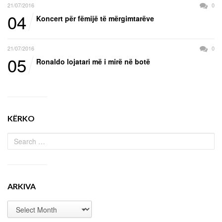
21/07/2016
0
04
Koncert për fëmijë të mërgimtarëve
21/07/2016
0
05
Ronaldo lojatari më i mirë në botë
KËRKO
ARKIVA