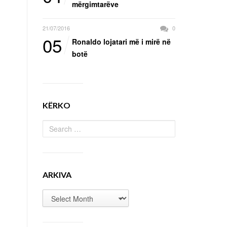
mërgimtarëve
21/07/2016
0
05
Ronaldo lojatari më i mirë në
botë
KËRKO
ARKIVA