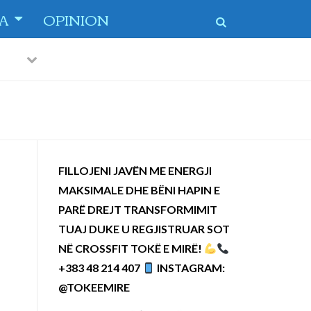
TA
OPINION
Previous
Next
 dytë
-
FILLOJENI JAVËN ME ENERGJI
MAKSIMALE DHE BËNI HAPIN E
PARË DREJT TRANSFORMIMIT
TUAJ DUKE U REGJISTRUAR SOT
NË CROSSFIT TOKË E MIRË!
+383 48 214 407
INSTAGRAM:
@TOKEEMIRE