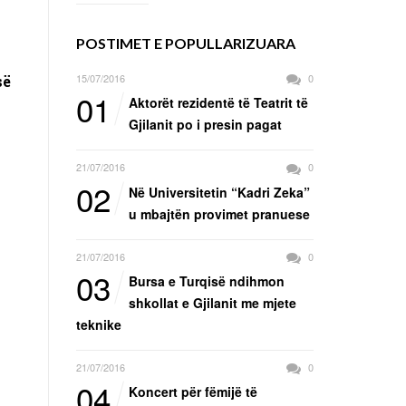
POSTIMET E POPULLARIZUARA
15/07/2016
0
së
01
Aktorët rezidentë të Teatrit të
Gjilanit po i presin pagat
21/07/2016
0
02
Në Universitetin “Kadri Zeka”
u mbajtën provimet pranuese
21/07/2016
0
03
Bursa e Turqisë ndihmon
shkollat e Gjilanit me mjete
teknike
21/07/2016
0
04
Koncert për fëmijë të