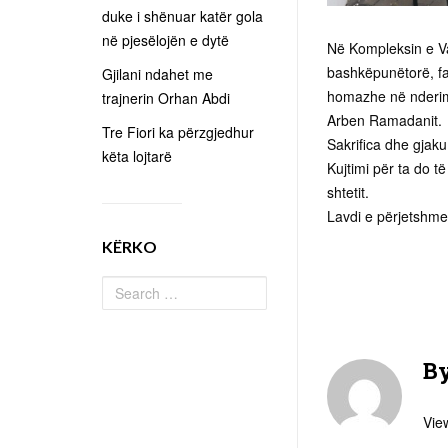
duke i shënuar katër gola
në pjesëlojën e dytë
Në Kompleksin e V
bashkëpunëtorë, fa
Gjilani ndahet me
homazhe në nderim t
trajnerin Orhan Abdi
Arben Ramadanit.
Tre Fiori ka përzgjedhur
Sakrifica dhe gjaku
këta lojtarë
Kujtimi për ta do 
shtetit.
Lavdi e përjetshm
KËRKO
B
View