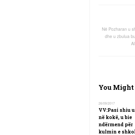
Në Pozharan u sh
dhe u zbulua bus
A
You Might 
26/09/2017
VV:Pasi shiu 
në kokë, u bie
ndërmend për
kulmin e shko