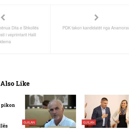
ënua Dita e Shkollës
PDK takon kandidatët nga Anamora
ti i veprimtarit Halil
lidema
Also Like
u pikon
GJILAN
GJILAN
llës