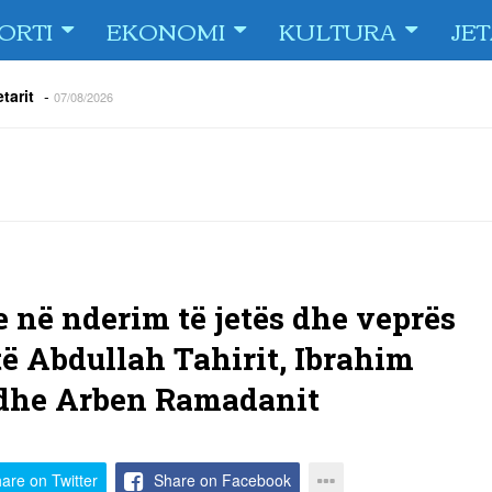
ORTI
EKONOMI
KULTURA
JE
tarit
-
07/08/2026
e Fiorin e San Marinos, duke i shënuar katër gola në pjesëlojën e
jnerin Orhan Abdi
-
06/08/2026
r këta lojtarë
-
06/08/2026
acionin ndaj Tre Fiori
-
06/08/2026
rëson Dritën
-
06/08/2026
olici portofolin me dokumente dhe të holla
-
06/08/2026
në nderim të jetës dhe veprës
të Abdullah Tahirit, Ibrahim
 dhe Arben Ramadanit
are on Twitter
Share on Facebook