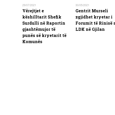
29/07/2021
30/05/2021
Vërejtjet e
Gentrit Murseli
këshilltarit Shefik
zgjidhet kryetar i
Surdulli në Raportin
Forumit të Rinisë 
gjashtëmujor të
LDK në Gjilan
punës së kryetarit të
Komunës