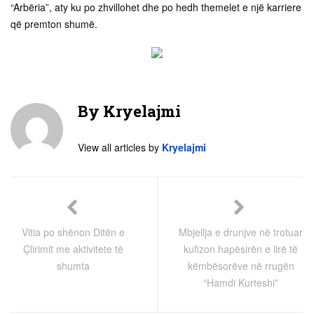
“Arbëria”, aty ku po zhvillohet dhe po hedh themelet e një karriere
që premton shumë.
By
Kryelajmi
View all articles by
Kryelajmi
Vitia po shënon Ditën e
Mbjellja e drunjve në trotuar
Çlirimit me aktivitete të
kufizon hapësirën e lirë të
shumta
këmbësorëve në rrugën
“Hamdi Kurteshi”