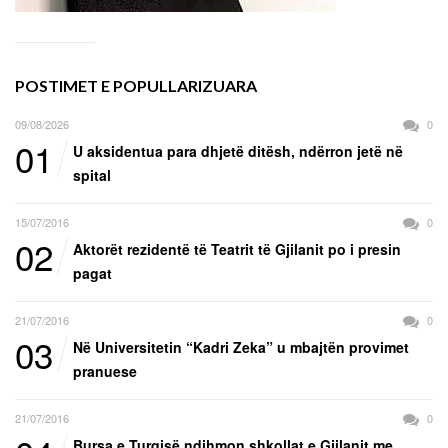
POSTIMET E POPULLARIZUARA
09/08/2026
0
01
U aksidentua para dhjetë ditësh, ndërron jetë në
spital
15/07/2016
0
02
Aktorët rezidentë të Teatrit të Gjilanit po i presin
pagat
21/07/2016
0
03
Në Universitetin “Kadri Zeka” u mbajtën provimet
pranuese
21/07/2016
0
Bursa e Turqisë ndihmon shkollat e Gjilanit me