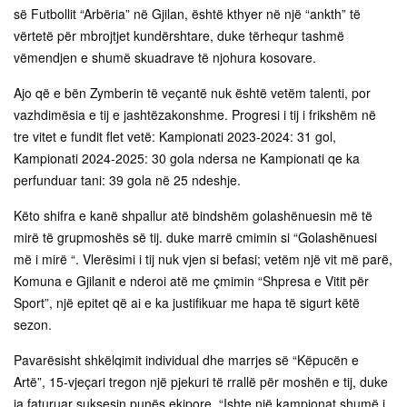
së Futbollit “Arbëria” në Gjilan, është kthyer në një “ankth” të
vërtetë për mbrojtjet kundërshtare, duke tërhequr tashmë
vëmendjen e shumë skuadrave të njohura kosovare.
Ajo që e bën Zymberin të veçantë nuk është vetëm talenti, por
vazhdimësia e tij e jashtëzakonshme. Progresi i tij i frikshëm në
tre vitet e fundit flet vetë: Kampionati 2023-2024: 31 gol,
Kampionati 2024-2025: 30 gola ndersa ne Kampionati qe ka
perfunduar tani: 39 gola në 25 ndeshje.
Këto shifra e kanë shpallur atë bindshëm golashënuesin më të
mirë të grupmoshës së tij. duke marrë cmimin si “Golashënuesi
më i mirë “. Vlerësimi i tij nuk vjen si befasi; vetëm një vit më parë,
Komuna e Gjilanit e nderoi atë me çmimin “Shpresa e Vitit për
Sport”, një epitet që ai e ka justifikuar me hapa të sigurt këtë
sezon.
Pavarësisht shkëlqimit individual dhe marrjes së “Këpucën e
Artë”, 15-vjeçari tregon një pjekuri të rrallë për moshën e tij, duke
ia faturuar suksesin punës ekipore. “Ishte një kampionat shumë i