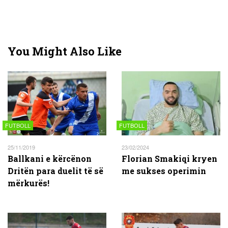
You Might Also Like
FUTBOLL
FUTBOLL
25/11/2019
23/02/2024
Ballkani e kërcënon
Florian Smakiqi kryen
Dritën para duelit të së
me sukses operimin
mërkurës!