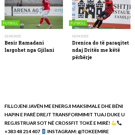
FUTBOLL
FUTBOLL
22/06/2025
02/04/2023
Besir Ramadani
Drenica do të paraqitet
largohet nga Gjilani
ndaj Dritës me këtë
përbërje
FILLOJENI JAVËN ME ENERGJI MAKSIMALE DHE BËNI
HAPIN E PARË DREJT TRANSFORMIMIT TUAJ DUKE U
REGJISTRUAR SOT NË CROSSFIT TOKË E MIRË!
+383 48 214 407
INSTAGRAM: @TOKEEMIRE