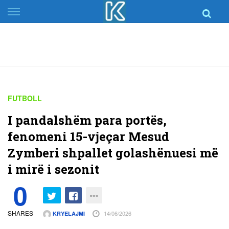
Skip
to
content
FUTBOLL
I pandalshëm para portës,
fenomeni 15-vjeçar Mesud
Zymberi shpallet golashënuesi më
i mirë i sezonit
0
SHARES
14/06/2026
KRYELAJMI