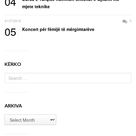
04
mjete teknike
21/07/2016
0
05
Koncert për fëmijë të mërgimtarëve
KËRKO
ARKIVA