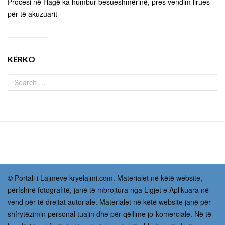
Procesi në Hagë ka humbur besueshmërinë, pres vendim lirues
për të akuzuarit
KËRKO
© Portali i Lajmeve kryelajmi.com. Materialet në këtë website,
përfshirë fotografitë, janë të mbrojtura nga Ligjet e Aplikuara në
vend për të drejtat autoriale. Materialet në këtë website janë për
shfrytëzimin personal tuajin dhe për qëllime jo-komerciale. Në të