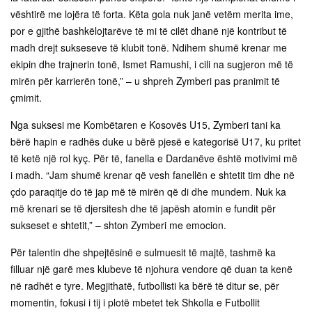
vështirë me lojëra të forta. Këta gola nuk janë vetëm merita ime,
por e gjithë bashkëlojtarëve të mi të cilët dhanë një kontribut të
madh drejt sukseseve të klubit tonë. Ndihem shumë krenar me
ekipin dhe trajnerin tonë, Ismet Ramushi, i cili na sugjeron më të
mirën për karrierën tonë,” – u shpreh Zymberi pas pranimit të
çmimit.
Nga suksesi me Kombëtaren e Kosovës U15, Zymberi tani ka
bërë hapin e radhës duke u bërë pjesë e kategorisë U17, ku pritet
të ketë një rol kyç. Për të, fanella e Dardanëve është motivimi më
i madh. “Jam shumë krenar që vesh fanellën e shtetit tim dhe në
çdo paraqitje do të jap më të mirën që di dhe mundem. Nuk ka
më krenari se të djersitesh dhe të japësh atomin e fundit për
sukseset e shtetit,” – shton Zymberi me emocion.
Për talentin dhe shpejtësinë e sulmuesit të majtë, tashmë ka
filluar një garë mes klubeve të njohura vendore që duan ta kenë
në radhët e tyre. Megjithatë, futbollisti ka bërë të ditur se, për
momentin, fokusi i tij i plotë mbetet tek Shkolla e Futbollit