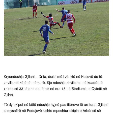
Kryendeshja Gjilani – Drita, derbi më i zjarrtë në Kosovë do të
zhvillohet këtë të mërkurë. Kjo ndeshje zhvillohet në kuadër të
xhiros së 33-të dhe do të nis në ora 15 në Stadiumin e Qytetit në
Gjilan.
Të dy ekipet në këtë ndeshje hyjnë pas fitoreve të arritura. Gjilani
si mysafirë në Podujevë kishte mposhtur ekipin e Arbërisë së