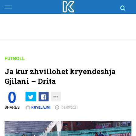
Skip
to
content
FUTBOLL
Ja kur zhvillohet kryendeshja
Gjilani – Drita
0
SHARES
03/05/2021
KRYELAJMI