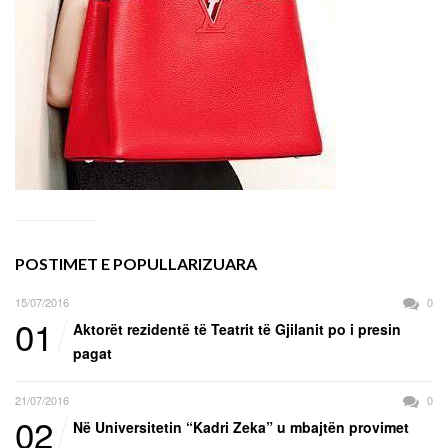
POSTIMET E POPULLARIZUARA
15/07/2016
0
01
Aktorët rezidentë të Teatrit të Gjilanit po i presin
pagat
21/07/2016
0
02
Në Universitetin “Kadri Zeka” u mbajtën provimet