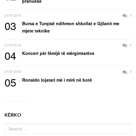
pranuese
21/07/2016
0
03
Bursa e Turqisë ndihmon shkollat e Gjilanit me
mjete teknike
21/07/2016
0
04
Koncert për fëmijë të mërgimtarëve
21/07/2016
0
05
Ronaldo lojatari më i mirë në botë
KËRKO