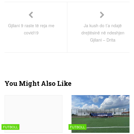
Gjilani 9 raste të reja me
Ja kush do t’a ndajë
covid19
drejtësinë në ndeshjen
Gjilani – Drita
You Might Also Like
FUTBOLL
FUTBOLL