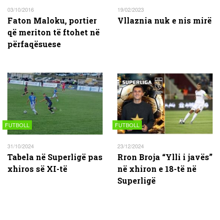
03/10/2016
19/02/2023
Faton Maloku, portier
Vllaznia nuk e nis mirë
që meriton të ftohet në
përfaqësuese
FUTBOLL
FUTBOLL
31/10/2024
23/12/2024
Tabela në Superligë pas
Rron Broja “Ylli i javës”
xhiros së XI-të
në xhiron e 18-të në
Superligë