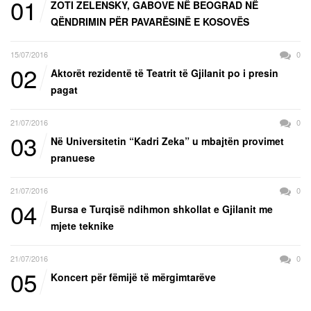
01
ZOTI ZELENSKY, GABOVE NË BEOGRAD NË
QËNDRIMIN PËR PAVARËSINË E KOSOVËS
15/07/2016
0
02
Aktorët rezidentë të Teatrit të Gjilanit po i presin
pagat
21/07/2016
0
03
Në Universitetin “Kadri Zeka” u mbajtën provimet
pranuese
21/07/2016
0
04
Bursa e Turqisë ndihmon shkollat e Gjilanit me
mjete teknike
21/07/2016
0
05
Koncert për fëmijë të mërgimtarëve