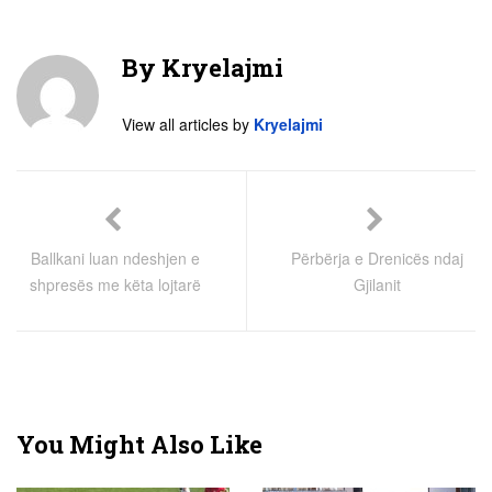
By
Kryelajmi
View all articles by
Kryelajmi
Ballkani luan ndeshjen e
Përbërja e Drenicës ndaj
shpresës me këta lojtarë
Gjilanit
You Might Also Like