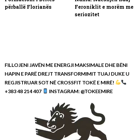
përballë Florianës
Feroniklit e morëm me
seriozitet
FILLOJENI JAVËN ME ENERGJI MAKSIMALE DHE BËNI
HAPIN E PARË DREJT TRANSFORMIMIT TUAJ DUKE U
REGJISTRUAR SOT NË CROSSFIT TOKË E MIRË!
+383 48 214 407
INSTAGRAM: @TOKEEMIRE