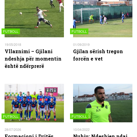
FUTBOLL
FUTBOLL
19/05/2018
01/09/2019
Vllaznimi – Gjilani
Gjilan sërish tregon
ndeshja për momentin
forcën e vet
është ndërprerë
FUTBOLL
FUTBOLL
28/07/2026
10/04/2022
Formacioni i Dritës
Nuhiu: Ndeshjen ndaj