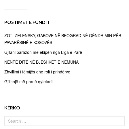
POSTIMET E FUNDIT
ZOTI ZELENSKY, GABOVE NË BEOGRAD NË QËNDRIMIN PËR
PAVARËSINË E KOSOVËS
Gjilani barazon me ekipën nga Liga e Parë
NËNTË DITË NË BJESHKËT E NEMUNA
Zhvillimi i fëmijës dhe roli i prindërve
Gjithnjë më pranë qytetarit
KËRKO