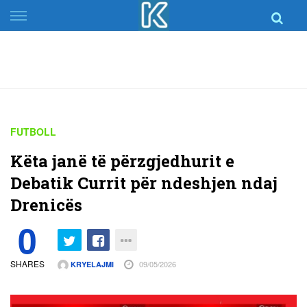
Skip
to
content
FUTBOLL
Këta janë të përzgjedhurit e
Debatik Currit për ndeshjen ndaj
Drenicës
0
SHARES
09/05/2026
KRYELAJMI