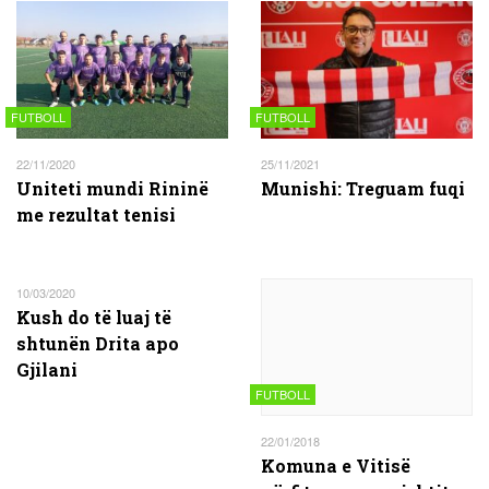
FUTBOLL
FUTBOLL
22/11/2020
25/11/2021
Uniteti mundi Rininë
Munishi: Treguam fuqi
me rezultat tenisi
10/03/2020
Kush do të luaj të
shtunën Drita apo
Gjilani
FUTBOLL
22/01/2018
Komuna e Vitisë