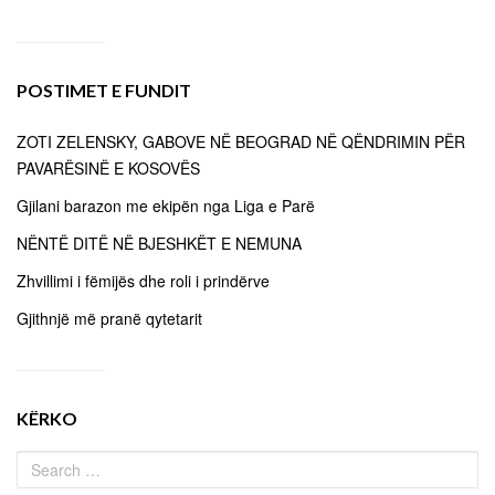
POSTIMET E FUNDIT
ZOTI ZELENSKY, GABOVE NË BEOGRAD NË QËNDRIMIN PËR
PAVARËSINË E KOSOVËS
Gjilani barazon me ekipën nga Liga e Parë
NËNTË DITË NË BJESHKËT E NEMUNA
Zhvillimi i fëmijës dhe roli i prindërve
Gjithnjë më pranë qytetarit
KËRKO