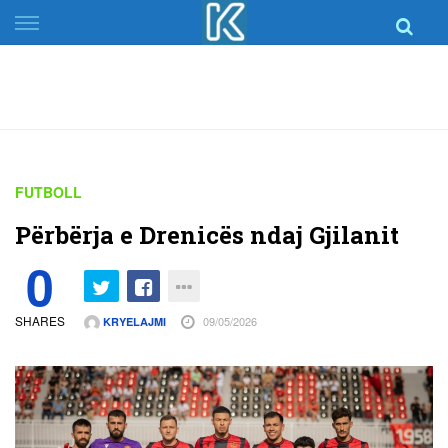
Skip
to
content
FUTBOLL
Përbërja e Drenicës ndaj Gjilanit
0
SHARES
09/05/2026
KRYELAJMI