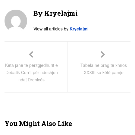
By
Kryelajmi
View all articles by
Kryelajmi
Këta janë të përzgjedhurit e
Tabela në prag të xhiros
Debatik Currit për ndeshjen
XXXIII ka këtë pamje
ndaj Drenicës
You Might Also Like