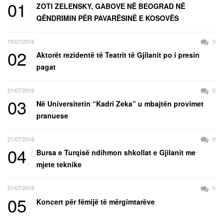
01
ZOTI ZELENSKY, GABOVE NË BEOGRAD NË
QËNDRIMIN PËR PAVARËSINË E KOSOVËS
15/07/2016
0
02
Aktorët rezidentë të Teatrit të Gjilanit po i presin
pagat
21/07/2016
0
03
Në Universitetin “Kadri Zeka” u mbajtën provimet
pranuese
21/07/2016
0
04
Bursa e Turqisë ndihmon shkollat e Gjilanit me
mjete teknike
21/07/2016
0
05
Koncert për fëmijë të mërgimtarëve