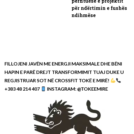
përfituese e projektit
për ndërtimin e fushës
ndihmëse
FILLOJENI JAVËN ME ENERGJI MAKSIMALE DHE BËNI
HAPIN E PARË DREJT TRANSFORMIMIT TUAJ DUKE U
REGJISTRUAR SOT NË CROSSFIT TOKË E MIRË!
+383 48 214 407
INSTAGRAM: @TOKEEMIRE