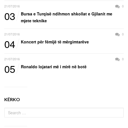
21/07/2016
0
03
Bursa e Turqisë ndihmon shkollat e Gjilanit me
mjete teknike
21/07/2016
0
04
Koncert për fëmijë të mërgimtarëve
21/07/2016
0
05
Ronaldo lojatari më i mirë në botë
KËRKO