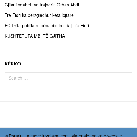
Gjilani ndahet me trajnerin Orhan Abdi
Tre Fiori ka përzgjedhur këta lojtarë
FC Drita publikon formacionin ndaj Tre Fiori
KUSHTETUTA MBI TË GJITHA
KËRKO
© Portali i Lajmeve kryelajmi.com. Materialet në këtë website,