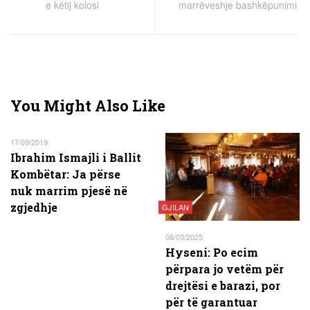
e këtij kolosi
marrëveshje bashkëpunimi
You Might Also Like
17/09/2019
Ibrahim Ismajli i Ballit
Kombëtar: Ja përse
nuk marrim pjesë në
zgjedhje
GJILAN
08/03/2025
Hyseni: Po ecim
përpara jo vetëm për
drejtësi e barazi, por
për të garantuar