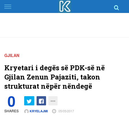
Skip
to
content
GJILAN
Kryetari i degës së PDK-së në
Gjilan Zenun Pajaziti, takon
strukturat nëpër nëndegë
0
SHARES
05/05/2017
KRYELAJMI