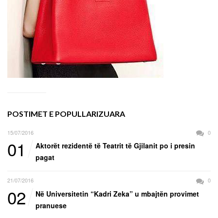
POSTIMET E POPULLARIZUARA
15/07/2016
0
01
Aktorët rezidentë të Teatrit të Gjilanit po i presin
pagat
21/07/2016
0
02
Në Universitetin “Kadri Zeka” u mbajtën provimet
pranuese