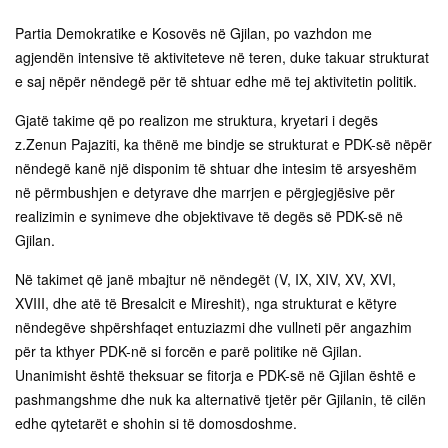
Partia Demokratike e Kosovës në Gjilan, po vazhdon me
agjendën intensive të aktiviteteve në teren, duke takuar strukturat
e saj nëpër nëndegë për të shtuar edhe më tej aktivitetin politik.
Gjatë takime që po realizon me struktura, kryetari i degës
z.Zenun Pajaziti, ka thënë me bindje se strukturat e PDK-së nëpër
nëndegë kanë një disponim të shtuar dhe intesim të arsyeshëm
në përmbushjen e detyrave dhe marrjen e përgjegjësive për
realizimin e synimeve dhe objektivave të degës së PDK-së në
Gjilan.
Në takimet që janë mbajtur në nëndegët (V, IX, XIV, XV, XVI,
XVIII, dhe atë të Bresalcit e Mireshit), nga strukturat e këtyre
nëndegëve shpërshfaqet entuziazmi dhe vullneti për angazhim
për ta kthyer PDK-në si forcën e parë politike në Gjilan.
Unanimisht është theksuar se fitorja e PDK-së në Gjilan është e
pashmangshme dhe nuk ka alternativë tjetër për Gjilanin, të cilën
edhe qytetarët e shohin si të domosdoshme.