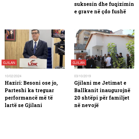
suksesin dhe fuqizimin
e grave në çdo fushë
GJILAN
GJILAN
10/02/2024
03/10/2019
Haziri: Besoni ose jo,
Gjilani me Jetimat e
Parteshi ka treguar
Ballkanit inaugurojnë
performancë më të
20 shtëpi për familjet
lartë se Gjilani
në nevojë