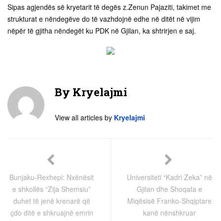
Sipas agjendës së kryetarit të degës z.Zenun Pajaziti, takimet me
strukturat e nëndegëve do të vazhdojnë edhe në ditët në vijim
nëpër të gjitha nëndegët ku PDK në Gjilan, ka shtrirjen e saj.
By
Kryelajmi
View all articles by
Kryelajmi
Bunjaku-Rexhepi: Nxënësit
Universiteti “Kadri Zeka” në
e shkollës “Zija Shemsiu”
Gjilan dhe Shoqata e
duhet të jenë krenarë që
Miqësisë Franko-Shqiptare
çdo ditë e shkruajnë emrin
kanë nënshkruar