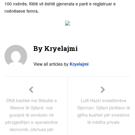
100 nxënës. Këtë vit është gjenerata e parë e regjistruar e
nxënëseve femra.
By
Kryelajmi
View all articles by
Kryelajmi
DKA bashkë me Shkollat e
Lutfi Haziri investitorëve
Mesme të Gjilanit, nuk
Gjerman: Gjilani plotëson të
guxojnë të vendosin në
gjitha kushtet për investime
përzgjedhjen e operatorëve
të mëdha private
ekonomik, ofertues për