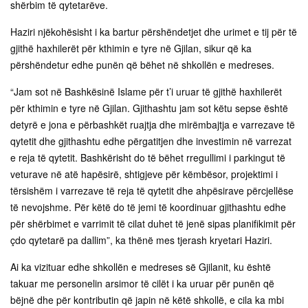
shërbim të qytetarëve.
Haziri njëkohësisht i ka bartur përshëndetjet dhe urimet e tij për të
gjithë haxhilerët për kthimin e tyre në Gjilan, sikur që ka
përshëndetur edhe punën që bëhet në shkollën e medreses.
“Jam sot në Bashkësinë Islame për t’i uruar të gjithë haxhilerët
për kthimin e tyre në Gjilan. Gjithashtu jam sot këtu sepse është
detyrë e jona e përbashkët ruajtja dhe mirëmbajtja e varrezave të
qytetit dhe gjithashtu edhe përgatitjen dhe investimin në varrezat
e reja të qytetit. Bashkërisht do të bëhet rregullimi i parkingut të
veturave në atë hapësirë, shtigjeve për këmbësor, projektimi i
tërsishëm i varrezave të reja të qytetit dhe ahpësirave përcjellëse
të nevojshme. Për këtë do të jemi të koordinuar gjithashtu edhe
për shërbimet e varrimit të cilat duhet të jenë sipas planifikimit për
çdo qytetarë pa dallim”, ka thënë mes tjerash kryetari Haziri.
Ai ka vizituar edhe shkollën e medreses së Gjilanit, ku është
takuar me personelin arsimor të cilët i ka uruar për punën që
bëjnë dhe për kontributin që japin në këtë shkollë, e cila ka mbi