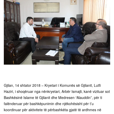
Gjilan, 14 shtator 2018 – Kryetari i Komunës së Gjilanit, Lutfi
Haziri, i shoqëruar nga nënkryetari, Arbër Ismajli, kanë vizituar sot
Bashkësinë Islame të Gjilanit dhe Medresen “Alauddin”, për ti
falënderuar për bashkëpunimin dhe njëkohësisht për t’u
koordinuar për aktivitete të përbashkëta gjatë të ardhmes në