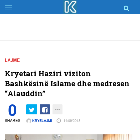
Skip
to
content
LAJME
Kryetari Haziri viziton
Bashkësinë Islame dhe medresen
“Alauddin”
0
SHARES
14/09/2018
KRYELAJMI