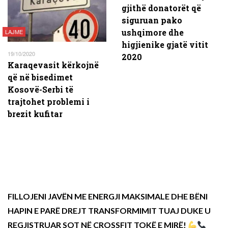
gjithë donatorët që
siguruan pako
ushqimore dhe
LAJME
higjienike gjatë vitit
19/10/2020
2020
Karaqevasit kërkojnë
që në bisedimet
Kosovë-Serbi të
trajtohet problemi i
brezit kufitar
FILLOJENI JAVËN ME ENERGJI MAKSIMALE DHE BËNI
HAPIN E PARË DREJT TRANSFORMIMIT TUAJ DUKE U
REGJISTRUAR SOT NË CROSSFIT TOKË E MIRË!