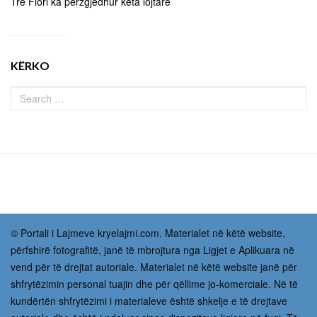
Tre Fiori ka përzgjedhur këta lojtarë
KËRKO
© Portali i Lajmeve kryelajmi.com. Materialet në këtë website,
përfshirë fotografitë, janë të mbrojtura nga Ligjet e Aplikuara në
vend për të drejtat autoriale. Materialet në këtë website janë për
shfrytëzimin personal tuajin dhe për qëllime jo-komerciale. Në të
kundërtën shfrytëzimi i materialeve është shkelje e të drejtave