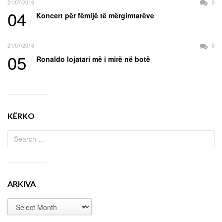
21/07/2016
0
04
Koncert për fëmijë të mërgimtarëve
21/07/2016
0
05
Ronaldo lojatari më i mirë në botë
KËRKO
ARKIVA