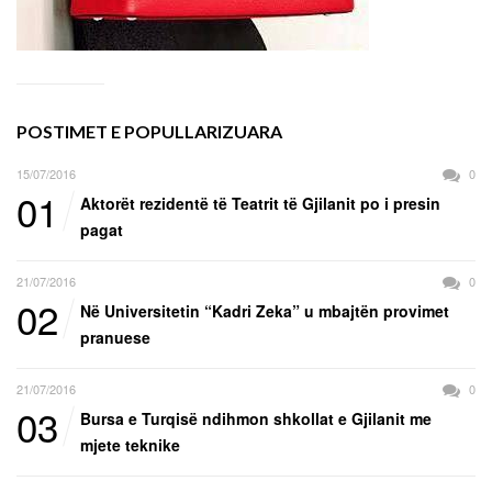
POSTIMET E POPULLARIZUARA
15/07/2016
0
01
Aktorët rezidentë të Teatrit të Gjilanit po i presin
pagat
21/07/2016
0
02
Në Universitetin “Kadri Zeka” u mbajtën provimet
pranuese
21/07/2016
0
03
Bursa e Turqisë ndihmon shkollat e Gjilanit me
mjete teknike