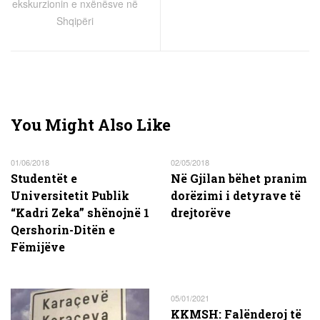
ekskurzionin e nxënësve në
Shqipëri
You Might Also Like
01/06/2018
02/05/2018
Studentët e
Në Gjilan bëhet pranim
Universitetit Publik
dorëzimi i detyrave të
“Kadri Zeka” shënojnë 1
drejtorëve
Qershorin-Ditën e
Fëmijëve
05/01/2021
KKMSH: Falënderoj të