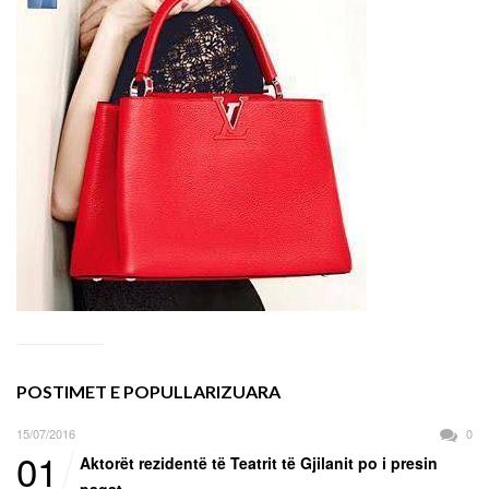
POSTIMET E POPULLARIZUARA
15/07/2016
0
01
Aktorët rezidentë të Teatrit të Gjilanit po i presin