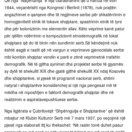
Që nga “Naçertanija” e Ilija Garashaninit që u hartua në vitin
1844, veçanërisht nga Kongresi i Berlinit (1878), nuk prajtën
angazhimet e qarqeve dhe të regjimeve serbe për shkatërrimin e
homogjenitetit etnik të tokave shqiptare, spastrimin etnik të tyre
dhe për kolonizimin me elementin sllav. Këto veprime kanë patur
për qëllim ndërrimin e kompozicionit etnodemografik në tokat
shqiptare që do të binin nën sundimin serb.Së këndejmë nuk
është asgjë e rastit që në vargun e veprimeve gjenocidale serbe
mbi kombin shqiptar vendin e parë e zënë veprimetnë rrafshin
demografik. Në të gjitha synimet dhe projektet serbe të gjysmës
sy dytë të shekullit XIX dhe gjatë gjithë shekullit XX ndaj Kosovës
dhe shqiptarëve, si pjesë të programit nacional serb, shtimi
natyral i shqiptarëve konsiderohej si një nga pengesat më të
mëdha në mposhtjen e faktorit demografik shqiptar dhe në
realizimin e aspiratavepushtuese serbe.
Nga ligjërata e Çubriloviqit “Shpërngulja e Shqiptarëve” që është
mbajtur në Klubin Kulturor Serb më 7 mars 1937, po veçojmë një
pjesë nga elaborati itij ku theksohet: ‘Në rastin tonë duhet pasur