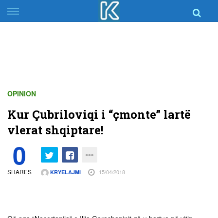
Skip
to
content
OPINION
Kur Çubriloviqi i “çmonte” lartë
vlerat shqiptare!
0
SHARES
15/04/2018
KRYELAJMI