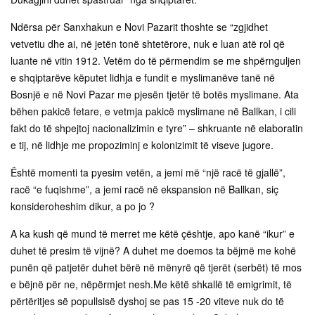
Ndërsa për Sanxhakun e Novi Pazarit thoshte se “zgjidhet
vetvetiu dhe ai, në jetën tonë shtetërore, nuk e luan atë rol që
luante në vitin 1912. Vetëm do të përmendim se me shpërnguljen
e shqiptarëve këputet lidhja e fundit e myslimanëve tanë në
Bosnjë e në Novi Pazar me pjesën tjetër të botës myslimane. Ata
bëhen pakicë fetare, e vetmja pakicë myslimane në Ballkan, i cili
fakt do të shpejtoj nacionalizimin e tyre” – shkruante në elaboratin
e tij, në lidhje me propoziminj e kolonizimit të viseve jugore.
Është momenti ta pyesim vetën, a jemi më “një racë të gjallë”,
racë “e fuqishme”, a jemi racë në ekspansion në Ballkan, siç
konsideroheshim dikur, a po jo ?
A ka kush që mund të merret me këtë çështje, apo kanë “ikur” e
duhet të presim të vijnë? A duhet me doemos ta bëjmë me kohë
punën që patjetër duhet bërë në mënyrë që tjerët (serbët) të mos
e bëjnë për ne, nëpërmjet nesh.Me këtë shkallë të emigrimit, të
përtëritjes së popullsisë dyshoj se pas 15 -20 viteve nuk do të