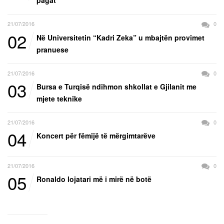
pagat
21/07/2016
0
02
Në Universitetin “Kadri Zeka” u mbajtën provimet
pranuese
21/07/2016
0
03
Bursa e Turqisë ndihmon shkollat e Gjilanit me
mjete teknike
21/07/2016
0
04
Koncert për fëmijë të mërgimtarëve
21/07/2016
0
05
Ronaldo lojatari më i mirë në botë