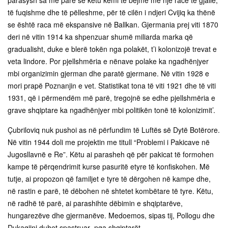
parasysh sa më parë se këtu kemi të bëjmë me një racë të gjallë,
të fuqishme dhe të pëlleshme, për të cilën i ndjeri Cvijiq ka thënë
se është raca më ekspansive në Ballkan. Gjermania prej viti 1870
deri në vitin 1914 ka shpenzuar shumë miliarda marka që
gradualisht, duke e blerë tokën nga polakët, t’i kolonizojë trevat e
veta lindore. Por pjellshmëria e nënave polake ka ngadhënjyer
mbi organizimin gjerman dhe paratë gjermane. Në vitin 1928 e
mori prapë Poznanjin e vet. Statistikat tona të viti 1921 dhe të viti
1931, që i përmendëm më parë, tregojnë se edhe pjellshmëria e
grave shqiptare ka ngadhënjyer mbi politikën tonë të kolonizimit’.
Çubriloviq nuk pushoi as në përfundim të Luftës së Dytë Botërore.
Në vitin 1944 doli me projektin me titull “Problemi i Pakicave në
Jugosllavnë e Re”. Këtu ai parasheh që për pakicat të formohen
kampe të përqendrimit kurse pasuritë etyre të konfiskohen. Më
tutje, ai propozon që familjet e tyre të dërgohen në kampe dhe,
në rastin e parë, të dëbohen në shtetet kombëtare të tyre. Këtu,
në radhë të parë, ai parashihte dëbimin e shqiptarëve,
hungarezëve dhe gjermanëve. Medoemos, sipas tij, Pollogu dhe
Dukagjini duhet spastruar nga shqiptarët.