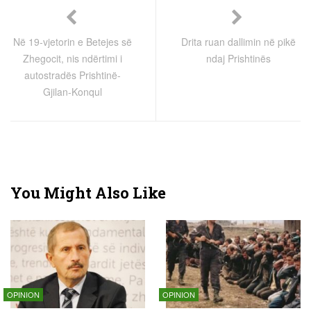
Në 19-vjetorin e Betejes së
Drita ruan dallimin në pikë
Zhegocit, nis ndërtimi i
ndaj Prishtinës
autostradës Prishtinë-
Gjilan-Konqul
You Might Also Like
OPINION
OPINION