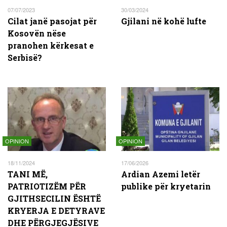
07/07/2023
30/03/2024
Cilat janë pasojat për
Gjilani në kohë lufte
Kosovën nëse
pranohen kërkesat e
Serbisë?
OPINION
OPINION
18/11/2024
17/06/2026
TANI MË,
Ardian Azemi letër
PATRIOTIZËM PËR
publike për kryetarin
GJITHSECILIN ËSHTË
KRYERJA E DETYRAVE
DHE PËRGJEGJËSIVE