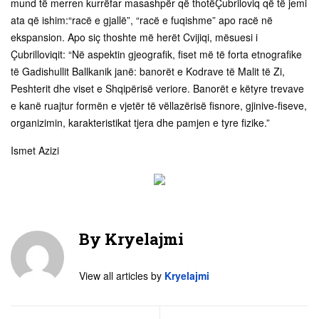
mund të merren kurrëfar masashpër që thotëÇubriloviq që të jemi
ata që ishim:“racë e gjallë”, “racë e fuqishme” apo racë në
ekspansion. Apo siç thoshte më herët Cvijiqi, mësuesi i
Çubrilloviqit: “Në aspektin gjeografik, fiset më të forta etnografike
të Gadishullit Ballkanik janë: banorët e Kodrave të Malit të Zi,
Peshterit dhe viset e Shqipërisë veriore. Banorët e këtyre trevave
e kanë ruajtur formën e vjetër të vëllazërisë fisnore, gjinive-fiseve,
organizimin, karakteristikat tjera dhe pamjen e tyre fizike.”
Ismet Azizi
By
Kryelajmi
View all articles by
Kryelajmi