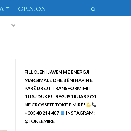
TA
OPINION
Previous
Next
 dytë
-
FILLOJENI JAVËN ME ENERGJI
MAKSIMALE DHE BËNI HAPIN E
PARË DREJT TRANSFORMIMIT
TUAJ DUKE U REGJISTRUAR SOT
NË CROSSFIT TOKË E MIRË!
+383 48 214 407
INSTAGRAM:
@TOKEEMIRE