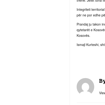
thënë: Jetët tona f
Integriteti territo
për ne por edhe pë
Prandaj ju takon in
qytetarët e Kosovës 
Kosovës.
Ismajl Kurteshi, sh
B
View