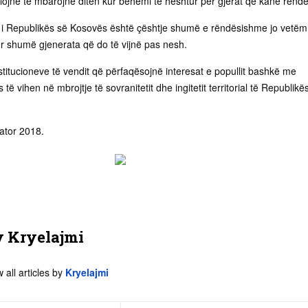
illojnë të mbarojnë ditën kur bëhemi të heshtur për gjërat që kanë rëndë
rial i Republikës së Kosovës është çështje shumë e rëndësishme jo vetëm
r shumë gjenerata që do të vijnë pas nesh.
stitucioneve të vendit që përfaqësojnë interesat e popullit bashkë me
të vihen në mbrojtje të sovranitetit dhe ingitetit territorial të Republikë
tator 2018.
y
Kryelajmi
 all articles by
Kryelajmi