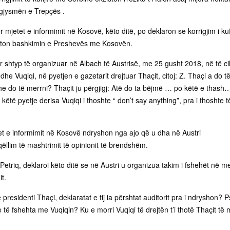
gjysmën e Trepçës .
r mjetet e informimit në Kosovë, këto ditë, po deklaron se korrigjim i kuf
ton bashkimin e Preshevës me Kosovën.
 shtyp të organizuar në Albach të Austrisë, me 25 gusht 2018, në të ci
he Vuqiqi, në pyetjen e gazetarit drejtuar Thaçit, citoj: Z. Thaçi a do t
edhe do të merrni? Thaçit ju përgjigj: Atë do ta bëjmë … po këtë e thash
 këtë pyetje derisa Vuqiqi i thoshte “ don’t say anything”, pra i thoshte t
et e informimit në Kosovë ndryshon nga ajo që u dha në Austri
qëllim të mashtrimit të opinionit të brendshëm.
triq, deklaroi këto ditë se në Austri u organizua takim i fshehët në m
t.
 presidenti Thaçi, deklaratat e tij ia përshtat auditorit pra i ndryshon? 
 të fshehta me Vuqiqin? Ku e morri Vuqiqi të drejtën t’i thotë Thaçit të