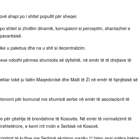
ë shapi po i shitet popullit për sheqer.
 shitet si zhvillim dinamik, korrupsioni si perceptim, shantazhet e
 pavarësisë.
ke u paketua dhe na u shit si decentralizim.
ioneve ndodhi përmes shumicës së dyfishtë, në emër të të drejtave të
ektar tokë ju falën Maqedonisë dhe Malit të Zi në emër të fqinjësisë së
utonomi për komunat me shumicë serbe në emër të asociacionit të
 për çështje të brendshme të Kosovës. Në emër të normalizimit të
shtetërore, e kemi rrit rrolin e Serbisë në Kosovë.
igjimit të kufijve me Serbinë ekziston rreziku t’i falen asaj mijëra hekta