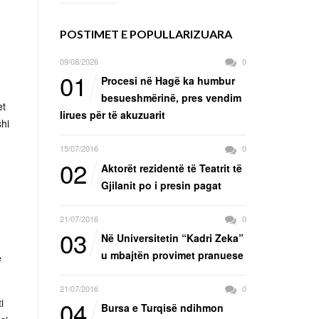
POSTIMET E POPULLARIZUARA
09/08/2026
0
01
Procesi në Hagë ka humbur
besueshmërinë, pres vendim
et
lirues për të akuzuarit
shi
15/07/2016
0
02
Aktorët rezidentë të Teatrit të
Gjilanit po i presin pagat
21/07/2016
0
03
Në Universitetin “Kadri Zeka”
u mbajtën provimet pranuese
ë
21/07/2016
0
04
i
Bursa e Turqisë ndihmon