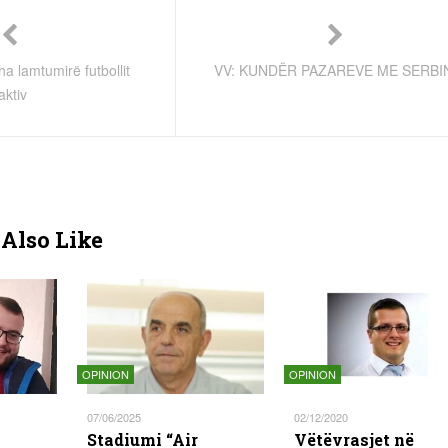
a lamtumirë futbollit
VV: KUNDËR PAZAREVE ME SERBI
aktiv
Also Like
OPINION
OPINION
07/06/2025
02/12/2020
Stadiumi “Air
Vëtëvrasjet në