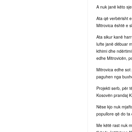
A nuk janë këto sjel
Ata që verbërisht e
Mitrovica është e 
Ata sikur kanë harr
lufte janë dëbuar m
kthimi dhe ndërtimi
edhe Mitrovicën, 
Mitrovica edhe sot 
paguhen nga buxhe
Projekti serb, për 
Kosovën prandaj Ku
Nëse kjo nuk mjafto
popullore që do ta d
Me këtë rast nuk m