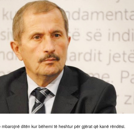
 të mbarojnë ditën kur bëhemi të heshtur për gjërat që kanë rëndësi.