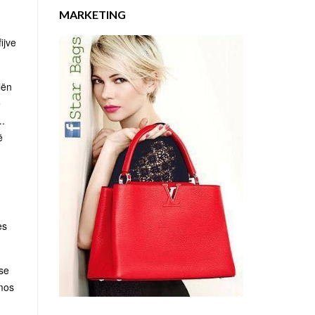
MARKETING
ijve
lën
ë
….
ë
es
Pse
 mos