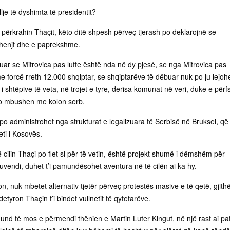
lje të dyshimta të presidentit?
 përkrahin Thaçit, këto ditë shpesh përveç tjerash po deklarojnë se
shenjt dhe e paprekshme.
uar se Mitrovica pas lufte është nda në dy pjesë, se nga Mitrovica pas
e forcë rreth 12.000 shqiptar, se shqiptarëve të dëbuar nuk po ju lejoh
 i shtëpive të veta, në trojet e tyre, derisa komunat në veri, duke e përf
po mbushen me kolon serb.
po administrohet nga strukturat e legalizuara të Serbisë në Bruksel, që
ti i Kosovës.
të cilin Thaçi po flet si për të vetin, është projekt shumë i dëmshëm për
vendi, duhet t’i pamundësohet aventura në të cilën ai ka hy.
n, nuk mbetet alternativ tjetër përveç protestës masive e të qetë, gjith
etyron Thaçin t’i bindet vullnetit të qytetarëve.
und të mos e përmendi thënien e Martin Luter Kingut, në një rast ai pat