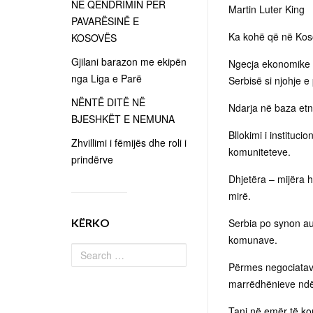
NË QËNDRIMIN PËR
Martin Luter King
PAVARËSINË E
Ka kohë që në Kosov
KOSOVËS
Gjilani barazon me ekipën
Ngecja ekonomike po
nga Liga e Parë
Serbisë si njohje e
NËNTË DITË NË
Ndarja në baza etni
BJESHKËT E NEMUNA
Bllokimi i instituc
Zhvillimi i fëmijës dhe roli i
komuniteteve.
prindërve
Dhjetëra – mijëra h
mirë.
KËRKO
Serbia po synon a
komunave.
Përmes negociatave
marrëdhënieve ndër
Tani në emër të korr