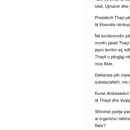
tokë, Ujmanin dhe 
Presidenti Thaçi pë
të Kosovës nënkup
Në konferencën për
morën pjesë Thaçi d
jepni territor siç 
Thaçit u përgjigj në
mos fliste.
Deklarata për mjet
substacialisht, me 
Kurse Ambasadori Pe
të Thaçit dhe Vuqiqi
Shtrohet pyetja pse
ai organizon takime
fliste?