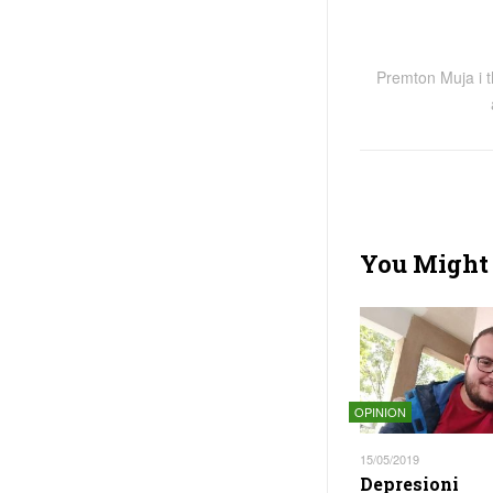
Premton Muja i th
You Might 
OPINION
15/05/2019
Depresioni