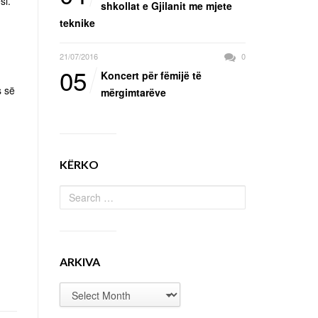
si.
shkollat e Gjilanit me mjete
teknike
21/07/2016
0
05
Koncert për fëmijë të
s së
mërgimtarëve
KËRKO
ARKIVA