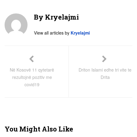
By
Kryelajmi
View all articles by
Kryelajmi
Në Kosovë 11 qytetarë
Driton Islami edhe tri vite te
rezultojnë pozitiv me
Drita
covid19
You Might Also Like