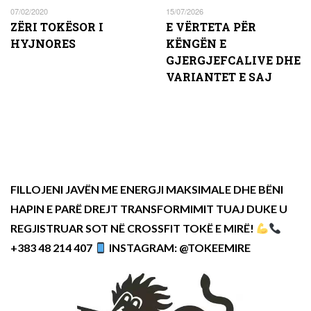
07/02/2020
15/07/2026
ZËRI TOKËSOR I
E VËRTETA PËR
HYJNORES
KËNGËN E
GJERGJEFCALIVE DHE
VARIANTET E SAJ
FILLOJENI JAVËN ME ENERGJI MAKSIMALE DHE BËNI
HAPIN E PARË DREJT TRANSFORMIMIT TUAJ DUKE U
REGJISTRUAR SOT NË CROSSFIT TOKË E MIRË!
+383 48 214 407
INSTAGRAM: @TOKEEMIRE