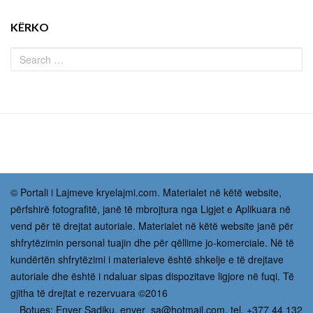
KËRKO
© Portali i Lajmeve kryelajmi.com. Materialet në këtë website,
përfshirë fotografitë, janë të mbrojtura nga Ligjet e Aplikuara në
vend për të drejtat autoriale. Materialet në këtë website janë për
shfrytëzimin personal tuajin dhe për qëllime jo-komerciale. Në të
kundërtën shfrytëzimi i materialeve është shkelje e të drejtave
autoriale dhe është i ndaluar sipas dispozitave ligjore në fuqi. Të
gjitha të drejtat e rezervuara ©2016
Botues: Enver Sadiku,
enver_sa@hotmail.com
, tel. +377 44 132