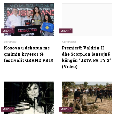
MUZIKË
MUZIKË
23/08/2021
14/03/2018
Kosova u dekorua me
Premierë: Valdrin H
çmimin kryesor të
dhe Scorp1on lansojnë
festivalit GRAND PRIX
këngën “JETA PA TY 2”
(Video)
MUZIKË
MUZIKË