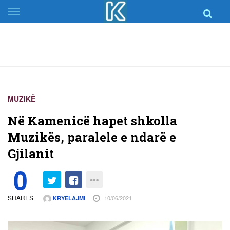
Skip
to
content
MUZIKË
Në Kamenicë hapet shkolla
Muzikës, paralele e ndarë e
Gjilanit
0
SHARES
10/06/2021
KRYELAJMI