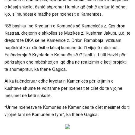
e kësaj shkolle, është shprehur i lumtur që është arritur të bëhet
kjo, si mundësi e madhe për nxënësit e Kamenicës.
“Së bashku me Kryetarin e Komunës së Kamenicës z. Qendron
Kastrati, drejtorin e shkollës së Muzikës z. Kushtrim Jakupi, u.d. të
drejtorit të DKA-së në Kamenicë z. Drilon Ramabaja, vizituam
hapësirat ku nxënësit e kësaj komune do t’i vijojnë mësimet.
Falënderojmë Kryetarin e Komunës së Gjilanit z. Lutfi Haziri për
përkrahjen dhe mbështetjen që dha në realizimin e ketij projekti
të shumëpritur, ka thënë Gagica.
Ai ka falënderuar edhe kryetarin Kamenicës për krijimin e
kushteve shumë të volitshme për nxënësit të cilët do të vijojnë
mësimet në këtë shkollë.
“Urime nxënësve të Komunës së Kamenicës të cilët mësimet do ti
vijojnë tani në Komunën e tyre”, ka thënë Gagica.