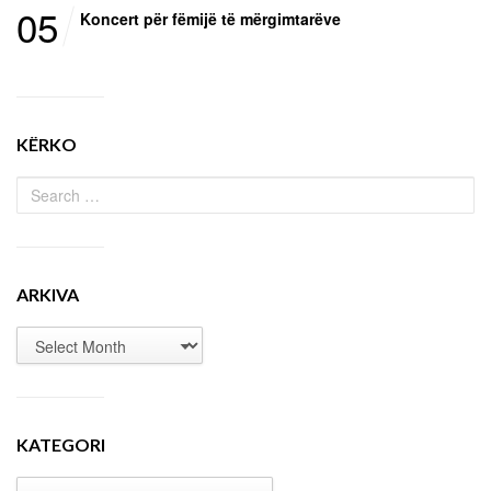
05
Koncert për fëmijë të mërgimtarëve
KËRKO
ARKIVA
KATEGORI