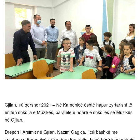
Gjilan, 10 qershor 2021 – Në Kamenicë është hapur zyrtarisht të
enjten shkolla e Muzikës, paralele e ndarë e shkollës së Muzikës
në Gjilan.
Drejtori i Arsimit në Gjilan, Nazim Gagica, i cili bashkë me
kryetarin e Kamenicës, Qendron Kastratin, kanë bërë inaugurimin