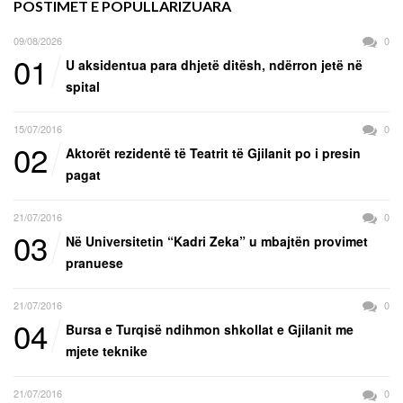
POSTIMET E POPULLARIZUARA
09/08/2026
0
01
U aksidentua para dhjetë ditësh, ndërron jetë në
spital
15/07/2016
0
02
Aktorët rezidentë të Teatrit të Gjilanit po i presin
pagat
21/07/2016
0
03
Në Universitetin “Kadri Zeka” u mbajtën provimet
pranuese
21/07/2016
0
04
Bursa e Turqisë ndihmon shkollat e Gjilanit me
mjete teknike
21/07/2016
0