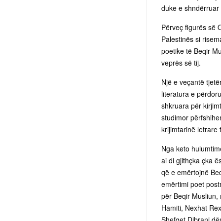
duke e shndërruar 
Përveç figurës së Or
Palestinës si risema
poetike të Beqir M
veprës së tij.
Një e veçantë tjetë
literatura e përdo
shkruara për kirjimt
studimor përfshihe
krijimtarinë letrar
Nga keto hulumtime
ai di gjithçka çka 
që e emërtojnë Beq
emërtimi poet post
për Beqir Musliun, 
Hamiti, Nexhat Rexh
Shefqet Dibrani dë