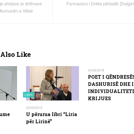
je-shirjeve te drithrave
Formacioni i Dritës përballë Zhalgir
 Komunën e Vitisë
Also Like
04/02/2018
POET I QËNDRESËS
DASHURISË DHE I
INDIVIDUALITET
LIBRI
KRIJUES
20/03/2019
rume
U përurua libri “Liria
për Lirinë”