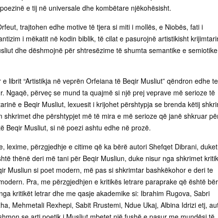
poezinë e tij në universale dhe kombëtare njëkohësisht.
feut, trajtohen edhe motive të tjera si miti i mollës, e Niobës, fati i
ntizim i mëkatit në kodin biblik, të cilat e pasurojnë artistikisht krijimtar
usliut dhe dëshmojnë për shtresëzime të shumta semantike e semiotike
r e librit “Artistikja në veprën Orfeiana të Beqir Musliut” qëndron edhe te
rur. Ngaqë, përveç se mund ta quajmë si një prej veprave më serioze të
arinë e Beqir Musliut, lexuesit i krijohet përshtypja se brenda këtij shkr
n shkrimet dhe përshtypjet më të mira e më serioze që janë shkruar pë
e të Beqir Musliut, si në poezi ashtu edhe në prozë.
, lexime, përzgjedhje e citime që ka bërë autori Shefqet Dibrani, duket
është thënë deri më tani për Beqir Musliun, duke nisur nga shkrimet kriti
ir Musliun si poet modern, më pas si shkrimtar bashkëkohor e deri te
modern. Pra, me përzgjedhjen e kritikës letrare paraprake që është bë
nga kritikët letrar dhe me qasje akademike si: Ibrahim Rugova, Sabri
a, Mehmetali Rexhepi, Sabit Rrustemi, Ndue Ukaj, Albina Idrizi etj, aut
shmon se arti poetik i Musliut mbetet një fushë e pasur me mundësi të