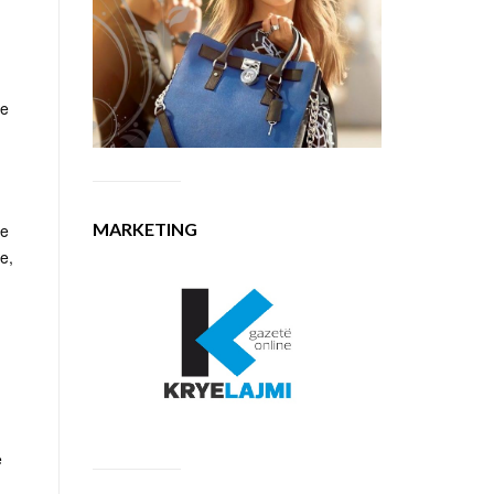
ke
MARKETING
he
e,
.
e