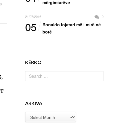
mërgimtarëve
is
21/07/2016
0
05
Ronaldo lojatari më i mirë në
botë
KËRKO
,
IT
ARKIVA