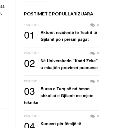
rsa
ë,
POSTIMET E POPULLARIZUARA
15/07/2016
0
01
Aktorët rezidentë të Teatrit të
Gjilanit po i presin pagat
21/07/2016
0
02
Në Universitetin “Kadri Zeka”
u mbajtën provimet pranuese
21/07/2016
0
03
Bursa e Turqisë ndihmon
shkollat e Gjilanit me mjete
teknike
21/07/2016
0
04
Koncert për fëmijë të