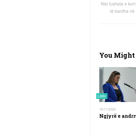
Nisi fushata e korr
të bardha në
You Might 
LIBRI
15/11/2022
Ngjyrë e andr