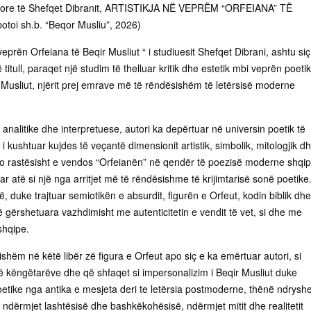
more të Shefqet Dibranit, ARTISTIKJA NË VEPRËM “ORFEIANA” TË
toi sh.b. “Beqor Musliu”, 2026)
ë veprën Orfeiana të Beqir Musliut “ i studiuesit Shefqet Dibrani, ashtu siç
titull, paraqet një studim të thelluar kritik dhe estetik mbi veprën poeti
 Musliut, njërit prej emrave më të rëndësishëm të letërsisë moderne
analitike dhe interpretuese, autori ka depërtuar në universin poetik të
 i kushtuar kujdes të veçantë dimensionit artistik, simbolik, mitologjik d
aj jo rastësisht e vendos “Orfeianën” në qendër të poezisë moderne shqip
r atë si një nga arritjet më të rëndësishme të krijimtarisë sonë poetike
, duke trajtuar semiotikën e absurdit, figurën e Orfeut, kodin biblik dhe
 të gërshetuara vazhdimisht me autenticitetin e vendit të vet, si dhe me
shqipe.
shëm në këtë libër zë figura e Orfeut apo siç e ka emërtuar autori, si
të këngëtarëve dhe që shfaqet si impersonalizim i Beqir Musliut duke
etike nga antika e mesjeta deri te letërsia postmoderne, thënë ndrysh
e ndërmjet lashtësisë dhe bashkëkohësisë, ndërmjet mitit dhe realitetit