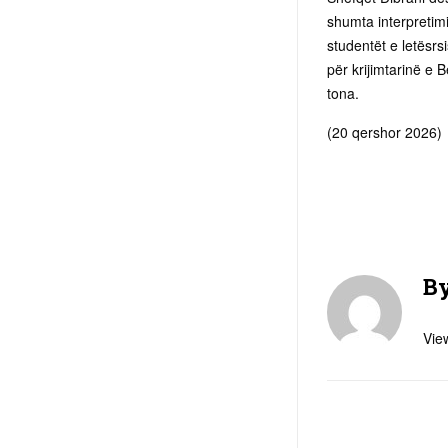
shumta interpretimi
studentët e letësrs
për krijimtarinë e 
tona.
(20 qershor 2026)
B
View