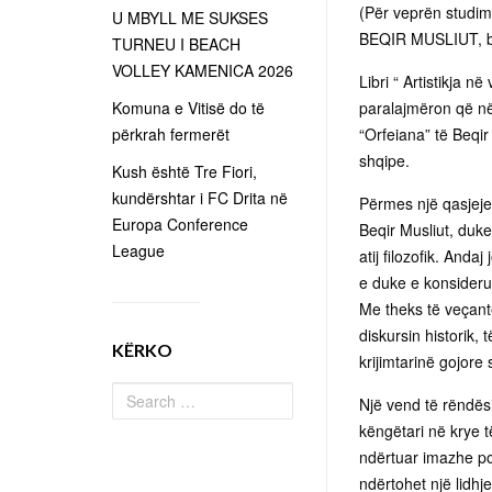
(Për veprën studi
U MBYLL ME SUKSES
BEQIR MUSLIUT, bo
TURNEU I BEACH
VOLLEY KAMENICA 2026
Libri “ Artistikja n
Komuna e Vitisë do të
paralajmëron që në 
përkrah fermerët
“Orfeiana” të Beqir
shqipe.
Kush është Tre Fiori,
kundërshtar i FC Drita në
Përmes një qasjeje 
Europa Conference
Beqir Musliut, duke
League
atij filozofik. And
e duke e konsiderua
Me theks të veçantë
diskursin historik,
KËRKO
krijimtarinë gojore 
Një vend të rëndësi
këngëtari në krye 
ndërtuar imazhe po
ndërtohet një lidhj