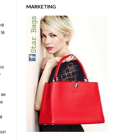
MARKETING
inë
 të
imi
r
 se
ke
rë
ori