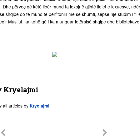
. Dhe përveç që këtë libër mund ta lexojnë gjihtë llojet e lexuesve, ndë
isë shqipe do të mund të përfitonin më së shumti, sepse një studim i till
Beqir Musliut, ka kohë që i ka munguar letërsisë shqipe dhe bibliotekave
y
Kryelajmi
 all articles by
Kryelajmi