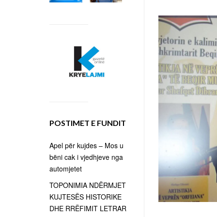
POSTIMET E FUNDIT
Apel për kujdes – Mos u
bëni cak i vjedhjeve nga
automjetet
TOPONIMIA NDËRMJET
KUJTESËS HISTORIKE
DHE RRËFIMIT LETRAR