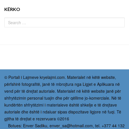
KËRKO
© Portali i Lajmeve kryelajmi.com. Materialet në këtë website,
përfshirë fotografitë, janë të mbrojtura nga Ligjet e Aplikuara në
vend për të drejtat autoriale. Materialet në këtë website janë për
shfrytëzimin personal tuajin dhe për qëllime jo-komerciale. Në të
kundërtën shfrytëzimi i materialeve është shkelje e të drejtave
autoriale dhe është i ndaluar sipas dispozitave ligjore në fuqi. Të
gjitha të drejtat e rezervuara ©2016
Botues: Enver Sadiku,
enver_sa@hotmail.com
, tel. +377 44 132