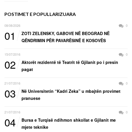
POSTIMET E POPULLARIZUARA
08/08/2026
0
01
ZOTI ZELENSKY, GABOVE NË BEOGRAD NË
QËNDRIMIN PËR PAVARËSINË E KOSOVËS
15/07/2016
0
02
Aktorët rezidentë të Teatrit të Gjilanit po i presin
pagat
21/07/2016
0
03
Në Universitetin “Kadri Zeka” u mbajtën provimet
pranuese
21/07/2016
0
04
Bursa e Turqisë ndihmon shkollat e Gjilanit me
mjete teknike