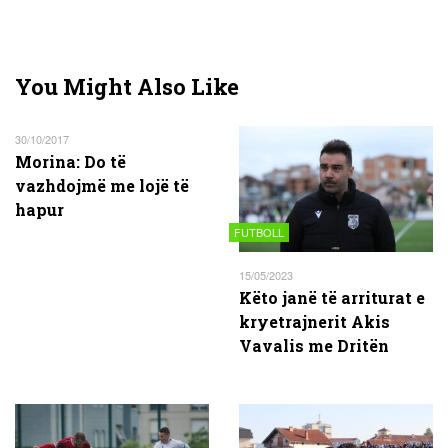
You Might Also Like
30/10/2017
Morina: Do të
vazhdojmë me lojë të
hapur
FUTBOLL
15/05/2023
Këto janë të arriturat e
kryetrajnerit Akis
Vavalis me Dritën