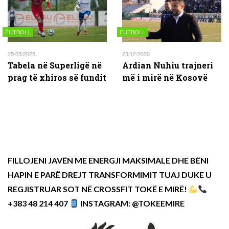
FUTBOLL
FUTBOLL
25/05/2025
23/12/2020
Tabela në Superligë në
Ardian Nuhiu trajneri
prag të xhiros së fundit
më i mirë në Kosovë
FILLOJENI JAVËN ME ENERGJI MAKSIMALE DHE BËNI
HAPIN E PARË DREJT TRANSFORMIMIT TUAJ DUKE U
REGJISTRUAR SOT NË CROSSFIT TOKË E MIRË!
+383 48 214 407
INSTAGRAM: @TOKEEMIRE