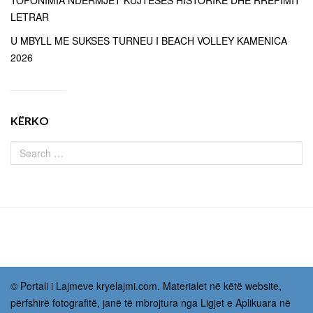
TOPONIMIA NDËRMJET KUJTESËS HISTORIKE DHE RRËFIMIT
LETRAR
U MBYLL ME SUKSES TURNEU I BEACH VOLLEY KAMENICA
2026
KËRKO
© Portali i Lajmeve kryelajmi.com. Materialet në këtë website,
përfshirë fotografitë, janë të mbrojtura nga Ligjet e Aplikuara në