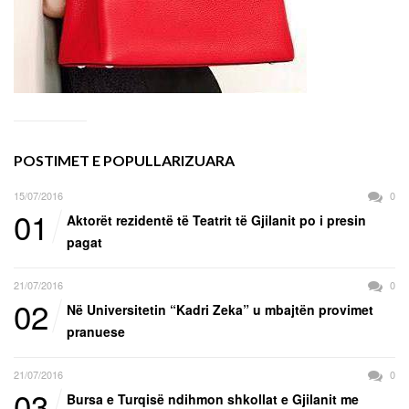
POSTIMET E POPULLARIZUARA
15/07/2016
0
01
Aktorët rezidentë të Teatrit të Gjilanit po i presin
pagat
21/07/2016
0
02
Në Universitetin “Kadri Zeka” u mbajtën provimet
pranuese
21/07/2016
0
03
Bursa e Turqisë ndihmon shkollat e Gjilanit me