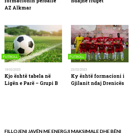
formacionin përballë
ndajnë rrugët
AZ Alkmar
FUTBOLL
FUTBOLL
19/02/2023
22/02/2023
Kjo është tabela në
Ky është formacioni i
Ligën e Parë – Grupi B
Gjilanit ndaj Drenicës
FILLOJENI JAVËN ME ENERGJI MAKSIMALE DHE BËNI