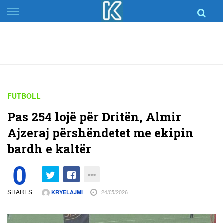
Skip
to
content
FUTBOLL
Pas 254 lojë për Dritën, Almir
Ajzeraj përshëndetet me ekipin
bardh e kaltër
0
SHARES
24/05/2026
KRYELAJMI