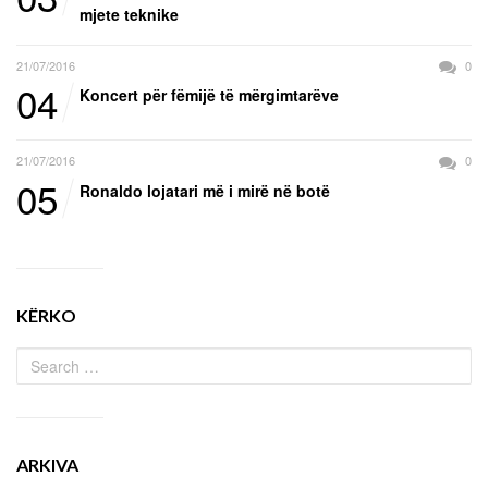
mjete teknike
21/07/2016
0
04
Koncert për fëmijë të mërgimtarëve
21/07/2016
0
05
Ronaldo lojatari më i mirë në botë
KËRKO
ARKIVA