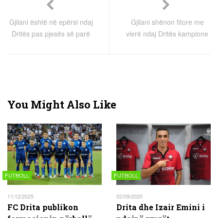
Gjilani është në epërsi ndaj
Gjilani shënon fitore me
Dritës pas pjesës së parë
vlerë ndaj Dritës kampione
You Might Also Like
FUTBOLL
FUTBOLL
11/12/2025
02/09/2020
FC Drita publikon
Drita dhe Izair Emini i