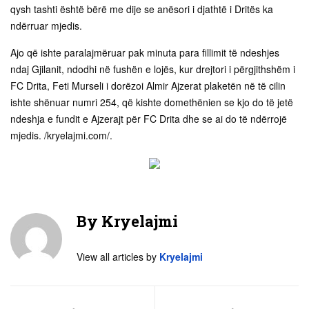
qysh tashti është bërë me dije se anësori i djathtë i Dritës ka
ndërruar mjedis.
Ajo që ishte paralajmëruar pak minuta para fillimit të ndeshjes
ndaj Gjilanit, ndodhi në fushën e lojës, kur drejtori i përgjithshëm i
FC Drita, Feti Murseli i dorëzoi Almir Ajzerat plaketën në të cilin
ishte shënuar numri 254, që kishte domethënien se kjo do të jetë
ndeshja e fundit e Ajzerajt për FC Drita dhe se ai do të ndërrojë
mjedis. /kryelajmi.com/.
By
Kryelajmi
View all articles by
Kryelajmi