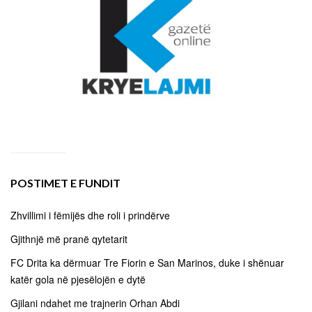
POSTIMET E FUNDIT
Zhvillimi i fëmijës dhe roli i prindërve
Gjithnjë më pranë qytetarit
FC Drita ka dërmuar Tre Fiorin e San Marinos, duke i shënuar
katër gola në pjesëlojën e dytë
Gjilani ndahet me trajnerin Orhan Abdi