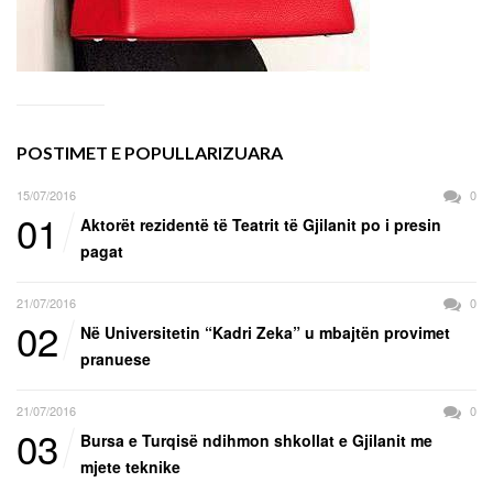
POSTIMET E POPULLARIZUARA
15/07/2016
0
01
Aktorët rezidentë të Teatrit të Gjilanit po i presin
pagat
21/07/2016
0
02
Në Universitetin “Kadri Zeka” u mbajtën provimet
pranuese
21/07/2016
0
03
Bursa e Turqisë ndihmon shkollat e Gjilanit me
mjete teknike