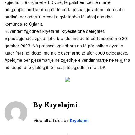
zgjedhur në organet e LDK-së, të gatshëm për të marrë
përgjegjësi politike dhe për të përfaqësuar, jo vetëm interesat e
partisë, por edhe interesat e qytetarëve të kësaj ane dhe
komunës së Gjilanit.
Kuvendet zgjodhën kryetarët, kryesitë dhe delegatët.
Sipas agjendës zgjedhjet e brendshme do të përfundojnë më 30
qershor 2023. Në proceset zgjedhore do të përfshihen dyzet e
katër (44) nëndegë, me një pjesëmarrje të afër 3000 delegatëve.
Apelojmë për pjesëmarrje në zgjedhje e vendimmarrje në të gjitha
nëndegët dhe gjatë gjithë muajit të zgjedhim me LDK.
By
Kryelajmi
View all articles by
Kryelajmi