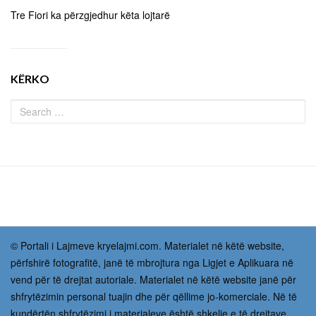
Tre Fiori ka përzgjedhur këta lojtarë
KËRKO
© Portali i Lajmeve kryelajmi.com. Materialet në këtë website,
përfshirë fotografitë, janë të mbrojtura nga Ligjet e Aplikuara në
vend për të drejtat autoriale. Materialet në këtë website janë për
shfrytëzimin personal tuajin dhe për qëllime jo-komerciale. Në të
kundërtën shfrytëzimi i materialeve është shkelje e të drejtave