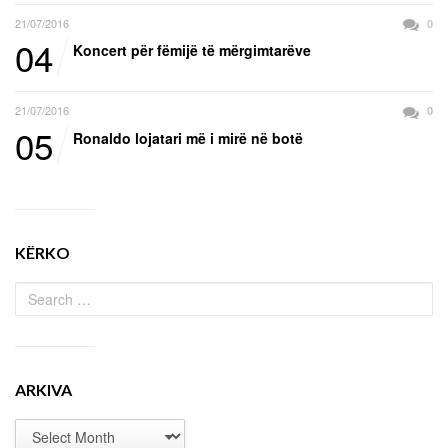
21/07/2016
0
04
Koncert për fëmijë të mërgimtarëve
21/07/2016
0
05
Ronaldo lojatari më i mirë në botë
KËRKO
ARKIVA