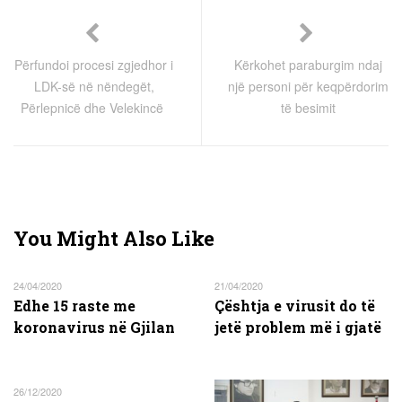
Përfundoi procesi zgjedhor i
Kërkohet paraburgim ndaj
LDK-së në nëndegët,
një personi për keqpërdorim
Përlepnicë dhe Velekincë
të besimit
You Might Also Like
24/04/2020
21/04/2020
Edhe 15 raste me
Çështja e virusit do të
koronavirus në Gjilan
jetë problem më i gjatë
26/12/2020