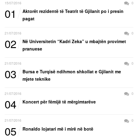
15/07/2016
0
01
Aktorët rezidentë të Teatrit të Gjilanit po i presin
pagat
21/07/2016
0
02
Në Universitetin “Kadri Zeka” u mbajtën provimet
pranuese
21/07/2016
0
03
Bursa e Turqisë ndihmon shkollat e Gjilanit me
mjete teknike
21/07/2016
0
04
Koncert për fëmijë të mërgimtarëve
21/07/2016
0
05
Ronaldo lojatari më i mirë në botë