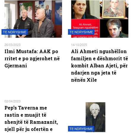
TE NDRYSHME
TE NDRYSHME
26/03/2023
14/10/2025
Ilmi Mustafa: AAK po
Ali Ahmeti ngushëllon
rritet e po zgjerohet në
familjen e dëshmorit të
Gjermani
kombit Alban Ajeti, për
ndarjen nga jeta të
nënës Xile
02/04/2023
Pep’s Taverna me
rastin e muajit të
shenjtë të Ramazanit,
sjell për ju ofertën e
TE NDRYSHME