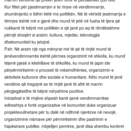
Kur flitet për pjesëmarrjen e te rinjve në vendimmarrje,
shumënjerëz e lidhin këtë me politikën. Në të vërtetë jesëmarrja e
tërinjve është më e gjerë dhe mund të jetë në fusha të tjera që
nukkanë të bëjnë me politikën e që janë po aq të rëndësishme
përnjë shoqëri si arsimi, kultura, mjedisi, teknologjia
dhekomuniteti ku jetojnë.
P.sh: Në arsim një nga mënyrat më të që të rinjtë mund të
jenëvendimmarrës është përmes organizimit në shkolla, ku mund
tëjenë pjesë e këshillave të shkollës, ku mund të japin ide
përpërmirësimin e procesit të mësimdhënies, organizimin e
aktivitete kulturore dhe sociale e humanitare. Këto mund të jenë
vendime që tregojnë se të rinjtë janë të aftë të marrin
përgjegjësidhe të bëjnë ndryshime pozitive.
Iniciativat e të rinjëve shpesh kanë qenë vendimmarrëse
edheshtys e fortë organizative në komunitet duke organizuar
projektevullnetare për tu dalë në ndihmë njerëzve në nevojë,
organizimine nismave për përmirësimin dhe pastrimin e
hapësirave publike, mbjelljen pemëve, janë disa shembu konkret