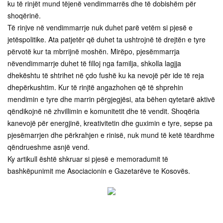
ku të rinjët mund tëjenë vendimmarrës dhe të dobishëm për
shoqërinë.
Të rinjve në vendimmarrje nuk duhet parë vetëm si pjesë e
jetëspolitike. Ata patjetër që duhet ta ushtrojnë të drejtën e tyre
përvotë kur ta mbrrijnë moshën. Mirëpo, pjesëmmarrja
nëvendimmarrje duhet të filloj nga familja, shkolla lagjja
dhekështu të shtrihet në çdo fushë ku ka nevojë për ide të reja
dhepërkushtim. Kur të rinjtë angazhohen që të shprehin
mendimin e tyre dhe marrin përgjegjësi, ata bëhen qytetarë aktivë
qëndikojnë në zhvillimin e komunitetit dhe të vendit. Shoqëria
kanevojë për energjinë, kreativitetin dhe guximin e tyre, sepse pa
pjesëmarrjen dhe përkrahjen e rinisë, nuk mund të ketë tëardhme
qëndrueshme asnjë vend.
Ky artikull është shkruar si pjesë e memoradumit të
bashkëpunimit me Asociacionin e Gazetarëve te Kosovës.