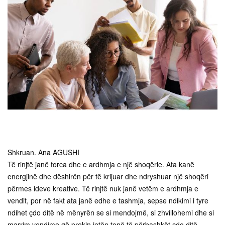
Shkruan. Ana AGUSHI
Të rinjtë janë forca dhe e ardhmja e një shoqërie. Ata kanë
energjinë dhe dëshirën për të krijuar dhe ndryshuar një shoqëri
përmes ideve kreative. Të rinjtë nuk janë vetëm e ardhmja e
vendit, por në fakt ata janë edhe e tashmja, sepse ndikimi i tyre
ndihet çdo ditë në mënyrën se si mendojmë, si zhvillohemi dhe si
marrim vendime që prekin jetën tonë të përbashkët çdo ditë.