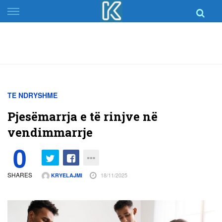
Skip
to
content
TE NDRYSHME
Pjesëmarrja e të rinjve në
vendimmarrje
0
SHARES
18/11/2025
KRYELAJMI