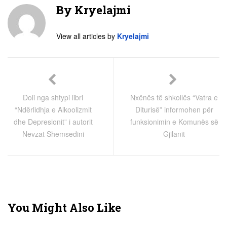
By
Kryelajmi
View all articles by
Kryelajmi
Doli nga shtypi libri
Nxënës të shkollës “Vatra e
“Ndërlidhja e Alkoolizmit
Diturisë” informohen për
dhe Depresionit” i autorit
funksionimin e Komunës së
Nevzat Shemsedini
Gjilanit
You Might Also Like