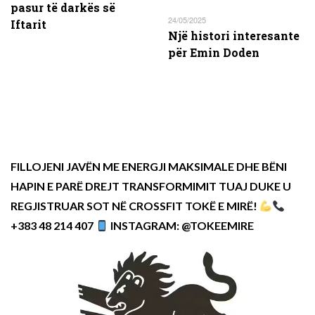
pasur të darkës së
24/05/2025
Iftarit
Një histori interesante
për Emin Doden
FILLOJENI JAVËN ME ENERGJI MAKSIMALE DHE BËNI
HAPIN E PARË DREJT TRANSFORMIMIT TUAJ DUKE U
REGJISTRUAR SOT NË CROSSFIT TOKË E MIRË!
+383 48 214 407
INSTAGRAM: @TOKEEMIRE