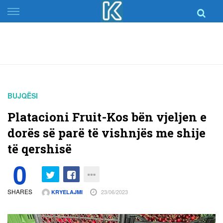
Skip
to
content
BUJQËSI
Platacioni Fruit-Kos bën vjeljen e
dorës së parë të vishnjës me shije
të qershisë
0
SHARES
23/06/2023
KRYELAJMI