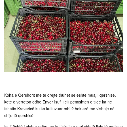
Koha e Qershorit me të drejtë thuhet se është muaj i qershisë,
këtë e vërteton edhe Enver Isufi i cili pemishtën e tijëe ka në
fshatin Kravaricë ku ka kultuvuar mbi 2 hektarë me vishnje në
shije të qershisë.
Isufi është i njohur edhe me kultivimin e mbi shtatë lloje të mollave