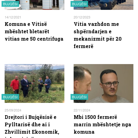
BUJQËSI
BUJQËSI
14/12/2021
20/12/2023
Komuna e Vitisë
Vitia vazhdon me
mbështet bletarët
shpërndarjen e
vitias me 50 centrifuga
mekanizmit për 20
fermerë
BUJQËSI
BUJQËSI
25/09/2024
22/11/2024
Drejtori i Bujqësisë e
Mbi 1500 fermerë
Pylltarisë dhe ai i
marrin mbështetje nga
Zhvillimit Ekonomik,
komuna