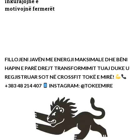
inkurajojnë e
motivojnë fermerët
FILLOJENI JAVËN ME ENERGJI MAKSIMALE DHE BËNI
HAPIN E PARË DREJT TRANSFORMIMIT TUAJ DUKE U
REGJISTRUAR SOT NË CROSSFIT TOKË E MIRË!
+383 48 214 407
INSTAGRAM: @TOKEEMIRE