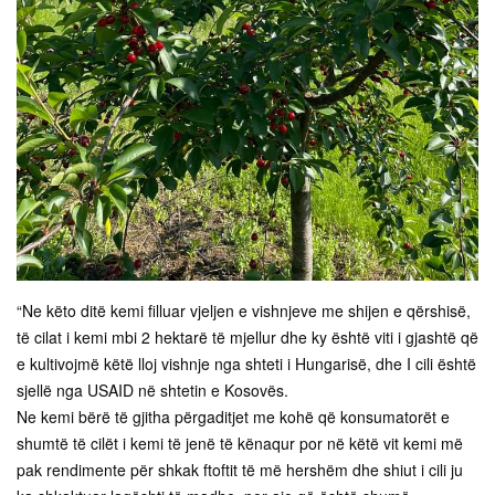
“Ne këto ditë kemi filluar vjeljen e vishnjeve me shijen e qërshisë,
të cilat i kemi mbi 2 hektarë të mjellur dhe ky është viti i gjashtë që
e kultivojmë këtë lloj vishnje nga shteti i Hungarisë, dhe I cili është
sjellë nga USAID në shtetin e Kosovës.
Ne kemi bërë të gjitha përgaditjet me kohë që konsumatorët e
shumtë të cilët i kemi të jenë të kënaqur por në këtë vit kemi më
pak rendimente për shkak ftoftit të më hershëm dhe shiut i cili ju