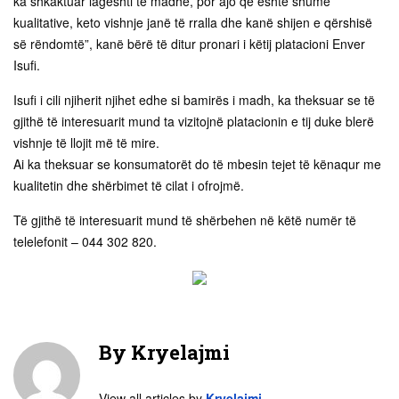
ka shkaktuar lagështi të madhe, por ajo që është shumë
kualitative, keto vishnje janë të rralla dhe kanë shijen e qërshisë
së rëndomtë”, kanë bërë të ditur pronari i këtij platacioni Enver
Isufi.
Isufi i cili njiherit njihet edhe si bamirës i madh, ka theksuar se të
gjithë të interesuarit mund ta vizitojnë platacionin e tij duke blerë
vishnje të llojit më të mire.
Ai ka theksuar se konsumatorët do të mbesin tejet të kënaqur me
kualitetin dhe shërbimet të cilat i ofrojmë.
Të gjithë të interesuarit mund të shërbehen në këtë numër të
telelefonit – 044 302 820.
By
Kryelajmi
View all articles by
Kryelajmi