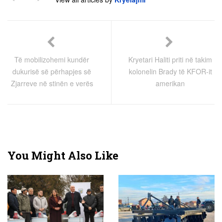
Të mobilizohemi kundër
Kryetari Haliti priti në takim
dukurisë së përhapjes së
kolonelin Brady të KFOR-it
Zjarreve në stinën e verës
amerikan
You Might Also Like