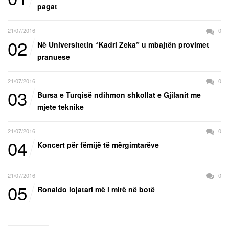
pagat
21/07/2016
0
02
Në Universitetin “Kadri Zeka” u mbajtën provimet
pranuese
21/07/2016
0
03
Bursa e Turqisë ndihmon shkollat e Gjilanit me
mjete teknike
21/07/2016
0
04
Koncert për fëmijë të mërgimtarëve
21/07/2016
0
05
Ronaldo lojatari më i mirë në botë