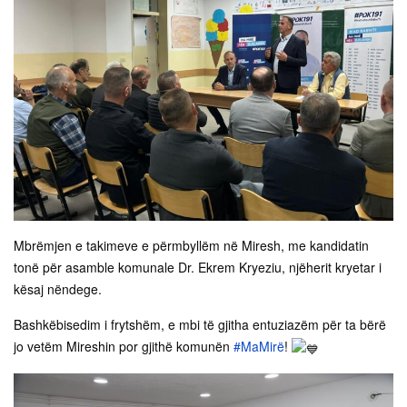
Mbrëmjen e takimeve e përmbyllëm në Miresh, me kandidatin
tonë për asamble komunale Dr. Ekrem Kryeziu, njëherit kryetar i
kësaj nëndege.
Bashkëbisedim i frytshëm, e mbi të gjitha entuziazëm për ta bërë
jo vetëm Mireshin por gjithë komunën
#MaMirë
!