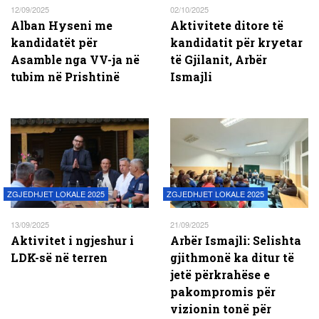
12/09/2025
02/10/2025
Alban Hyseni me
Aktivitete ditore të
kandidatët për
kandidatit për kryetar
Asamble nga VV-ja në
të Gjilanit, Arbër
tubim në Prishtinë
Ismajli
ZGJEDHJET LOKALE 2025
ZGJEDHJET LOKALE 2025
13/09/2025
21/09/2025
Aktivitet i ngjeshur i
Arbër Ismajli: Selishta
LDK-së në terren
gjithmonë ka ditur të
jetë përkrahëse e
pakompromis për
vizionin tonë për