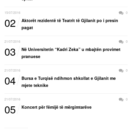
15/07/2016
0
02
Aktorët rezidentë të Teatrit të Gjilanit po i presin
pagat
21/07/2016
0
03
Në Universitetin “Kadri Zeka” u mbajtën provimet
pranuese
21/07/2016
0
04
Bursa e Turqisë ndihmon shkollat e Gjilanit me
mjete teknike
21/07/2016
0
05
Koncert për fëmijë të mërgimtarëve