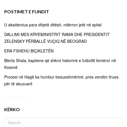
POSTIMET E FUNDIT
U aksidentua para dhjetë ditësh, ndërron jetë në spital
DALLIMI MES KRYEMINISTRIT RAMA DHE PRESIDENTIT
ZELENSKY PËRBALLË VUÇIQ NË BEOGRAD
ERA FSHEHU BIÇIKLETËN
Blerta Shala, kapitene që shkroi historinë e futbollit femëror në
Kosovë
Procesi në Hagë ka humbur besueshmërinë, pres vendim lirues
për të akuzuarit
KËRKO