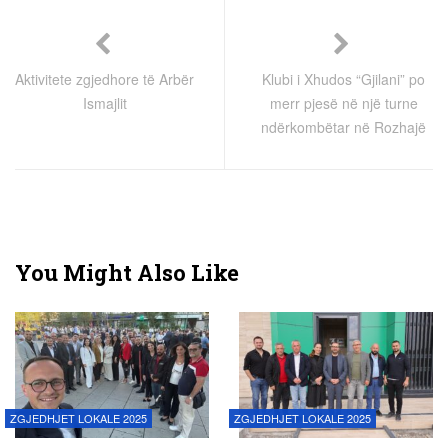
Aktivitete zgjedhore të Arbër
Klubi i Xhudos “Gjilani” po
Ismajlit
merr pjesë në një turne
ndërkombëtar në Rozhajë
You Might Also Like
ZGJEDHJET LOKALE 2025
ZGJEDHJET LOKALE 2025