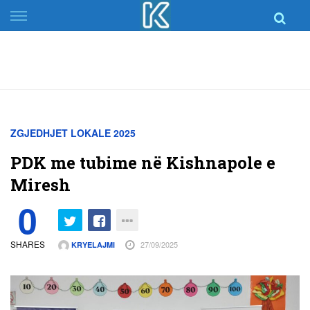
Skip
to
content
ZGJEDHJET LOKALE 2025
PDK me tubime në Kishnapole e
Miresh
0
SHARES
27/09/2025
KRYELAJMI