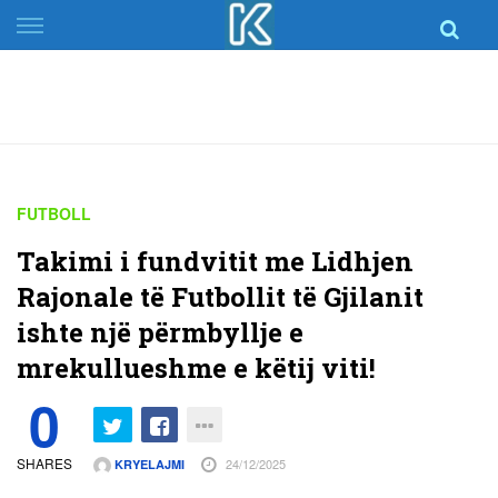
Skip
to
content
FUTBOLL
Takimi i fundvitit me Lidhjen
Rajonale të Futbollit të Gjilanit
ishte një përmbyllje e
mrekullueshme e këtij viti!
0
SHARES
24/12/2025
KRYELAJMI