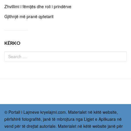
Zhvillimi i fëmijës dhe roli i prindërve
Gjithnjë më pranë qytetarit
KËRKO
© Portali i Lajmeve kryelajmi.com. Materialet në këtë website,
përfshirë fotografitë, janë të mbrojtura nga Ligjet e Aplikuara në
vend për të drejtat autoriale. Materialet në këtë website janë për