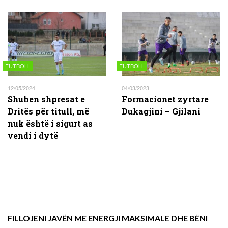
FUTBOLL
FUTBOLL
12/05/2024
04/03/2023
Shuhen shpresat e
Formacionet zyrtare
Dritës për titull, më
Dukagjini – Gjilani
nuk është i sigurt as
vendi i dytë
FILLOJENI JAVËN ME ENERGJI MAKSIMALE DHE BËNI