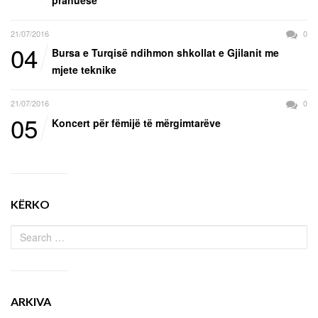
pranuese
21/07/2016
0
04
Bursa e Turqisë ndihmon shkollat e Gjilanit me
mjete teknike
21/07/2016
0
05
Koncert për fëmijë të mërgimtarëve
KËRKO
ARKIVA