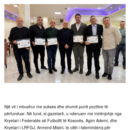
Një vit i mbushur me sukses dhe shumë punë pozitive të
përfunduar. Në fund, si gazetarë, u nderuam me mirënjohje nga
Kryetari i Federatës së Futbollit të Kosovës, Agim Ademi, dhe
Kryetari i LRFGJ, Armend Misini, te cilët i faleminderoj për