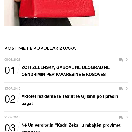
POSTIMET E POPULLARIZUARA
08/08/2026
0
01
ZOTI ZELENSKY, GABOVE NË BEOGRAD NË
QËNDRIMIN PËR PAVARËSINË E KOSOVËS
15/07/2016
0
02
Aktorët rezidentë të Teatrit të Gjilanit po i presin
pagat
21/07/2016
0
03
Në Universitetin “Kadri Zeka” u mbajtën provimet