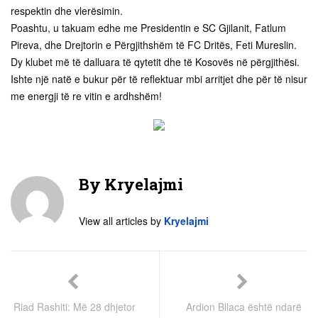
respektin dhe vlerësimin.
Poashtu, u takuam edhe me Presidentin e SC Gjilanit, Fatlum
Pireva, dhe Drejtorin e Përgjithshëm të FC Dritës, Feti Mureslin.
Dy klubet më të dalluara të qytetit dhe të Kosovës në përgjithësi.
Ishte një natë e bukur për të reflektuar mbi arritjet dhe për të nisur
me energji të re vitin e ardhshëm!
By
Kryelajmi
View all articles by
Kryelajmi
Riad Rashiti: Më 28 dhjetor
Ardion Bllaca është ndarë