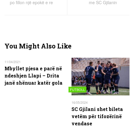
po fillon një epokë e re
me SC Gjilanin
You Might Also Like
11/04/2021
Mbyllet pjesa e parë në
ndeshjen Llapi – Drita
janë shënuar katër gola
FUTBOLL
16/05/2024
SC Gjilani shet bileta
vetëm për tifozërinë
vendase