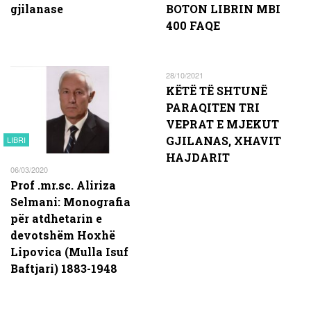
gjilanase
BOTON LIBRIN MBI
400 FAQE
28/10/2021
KËTË TË SHTUNË
PARAQITEN TRI
VEPRAT E MJEKUT
GJILANAS, XHAVIT
LIBRI
HAJDARIT
06/03/2020
Prof .mr.sc. Aliriza
Selmani: Monografia
për atdhetarin e
devotshëm Hoxhë
Lipovica (Mulla Isuf
Baftjari) 1883-1948