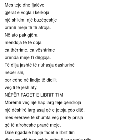
Mes teje dhe fjalëve
gjërat e vogla i kërkoja
një shikim, një buzëqeshje
pranë meje të të afroja.
Në ato pak gjëra
mendoja të të doja
ca thërrime, ca vështrime
brenda meje t’i dëgjoja.
Të dilja jashtë të nuhasja dashurinë
nëpër shi,
por edhe në lindje të diellit
veç ti të jesh aty.
NËPËR FAQET E LIBRIT TIM
Mbrëmë veç një hap larg teje qëndroja
një dëshirë larg asaj që e jetoja çdo ditë,
mes erërave të shumta veç për ty prisja
që të afroheshe pranë meje.
Dalë ngadalë hapje faqet e librit tim
dhe veç një hap ashtu edhe ti larg meje rrije.