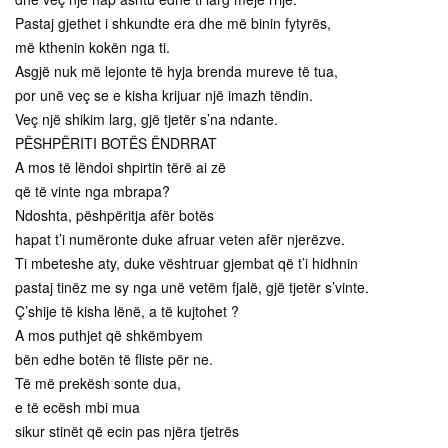
Pastaj gjethet i shkundte era dhe më binin fytyrës,
më kthenin kokën nga ti.
Asgjë nuk më lejonte të hyja brenda mureve të tua,
por unë veç se e kisha krijuar një imazh tëndin.
Veç një shikim larg, gjë tjetër s’na ndante.
PËSHPËRITI BOTËS ËNDRRAT
A mos të lëndoi shpirtin tërë ai zë
që të vinte nga mbrapa?
Ndoshta, pëshpëritja afër botës
hapat t’i numëronte duke afruar veten afër njerëzve.
Ti mbeteshe aty, duke vështruar gjembat që t’i hidhnin
pastaj tinëz me sy nga unë vetëm fjalë, gjë tjetër s’vinte.
Ç’shije të kisha lënë, a të kujtohet ?
A mos puthjet që shkëmbyem
bën edhe botën të fliste për ne.
Të më prekësh sonte dua,
e të ecësh mbi mua
sikur stinët që ecin pas njëra tjetrës