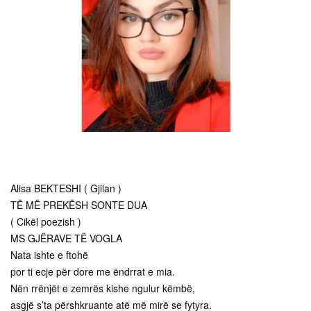
Alisa BEKTESHI ( Gjilan )
TË MË PREKËSH SONTE DUA
( Cikël poezish )
MS GJËRAVE TË VOGLA
Nata ishte e ftohë
por ti ecje për dore me ëndrrat e mia.
Nën rrënjët e zemrës kishe ngulur këmbë,
asgjë s’ta përshkruante atë më mirë se fytyra.