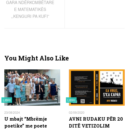
GARA NDËRKOMBËTARE
E MATEMATIKËS
,,KENGURI PA KUFI”
You Might Also Like
LIBRI
LIBRI
23/08/2024
02/09/2020
U mbajt “Mbrëmje
AVNI RUDAKU PËR 20
poetike” me poete
DITË VETIZOLIM