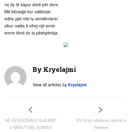
ne dy të kapur dorë për dore.
Më kënaqje kur vallëzoje
edhe yjet mbi ty shndërrisnin
sikur natës ti vihej një emër
emrin tënd do ia pëshpërisja.
By
Kryelajmi
View all articles by
Kryelajmi
NË REGJIONIN E GJILANIT
KV Drita ndërpreu serinë e
U MBAJT ME SUKSES
fitoreve