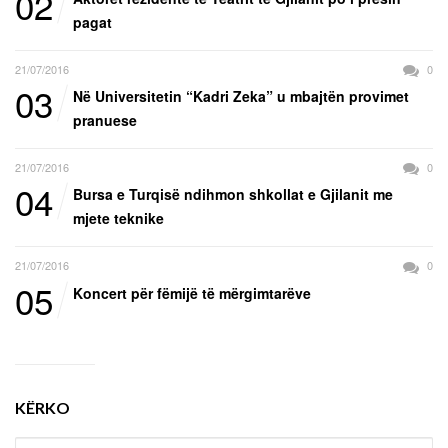
02
pagat
21/07/2016
0
03
Në Universitetin “Kadri Zeka” u mbajtën provimet
pranuese
21/07/2016
0
04
Bursa e Turqisë ndihmon shkollat e Gjilanit me
mjete teknike
21/07/2016
0
05
Koncert për fëmijë të mërgimtarëve
KËRKO