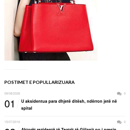
POSTIMET E POPULLARIZUARA
09/08/2026
0
01
U aksidentua para dhjetë ditësh, ndërron jetë në
spital
15/07/2016
0
Aktorët rezidentë të Teatrit të Gjilanit po i presin