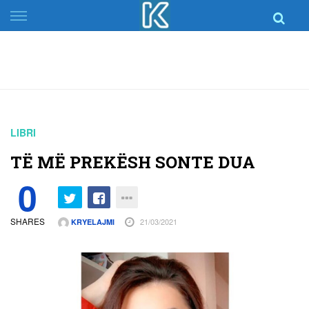
Skip
to
content
LIBRI
TË MË PREKËSH SONTE DUA
0
SHARES
21/03/2021
KRYELAJMI