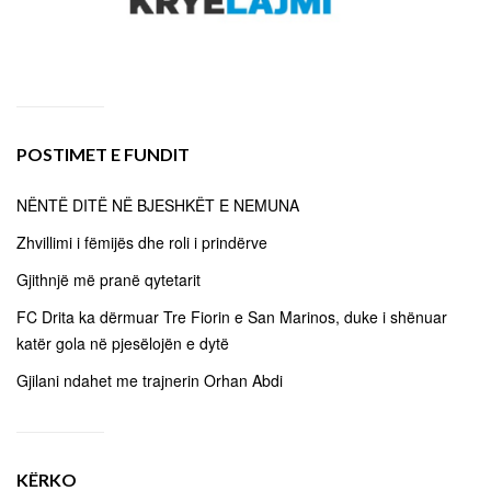
POSTIMET E FUNDIT
NËNTË DITË NË BJESHKËT E NEMUNA
Zhvillimi i fëmijës dhe roli i prindërve
Gjithnjë më pranë qytetarit
FC Drita ka dërmuar Tre Fiorin e San Marinos, duke i shënuar
katër gola në pjesëlojën e dytë
Gjilani ndahet me trajnerin Orhan Abdi
KËRKO