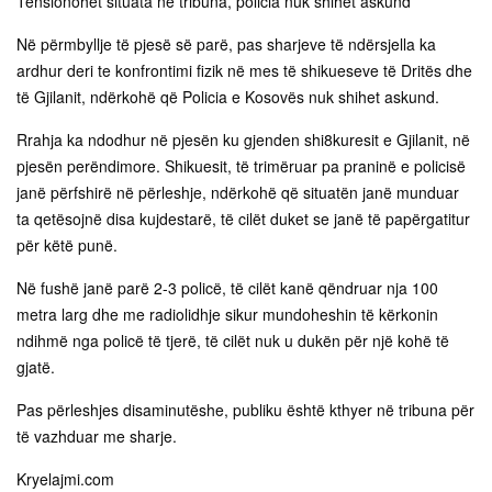
Tensionohet situata në tribuna, policia nuk shihet askund
Në përmbyllje të pjesë së parë, pas sharjeve të ndërsjella ka
ardhur deri te konfrontimi fizik në mes të shikueseve të Dritës dhe
të Gjilanit, ndërkohë që Policia e Kosovës nuk shihet askund.
Rrahja ka ndodhur në pjesën ku gjenden shi8kuresit e Gjilanit, në
pjesën perëndimore. Shikuesit, të trimëruar pa praninë e policisë
janë përfshirë në përleshje, ndërkohë që situatën janë munduar
ta qetësojnë disa kujdestarë, të cilët duket se janë të papërgatitur
për këtë punë.
Në fushë janë parë 2-3 policë, të cilët kanë qëndruar nja 100
metra larg dhe me radiolidhje sikur mundoheshin të kërkonin
ndihmë nga policë të tjerë, të cilët nuk u dukën për një kohë të
gjatë.
Pas përleshjes disaminutëshe, publiku është kthyer në tribuna për
të vazhduar me sharje.
Kryelajmi.com