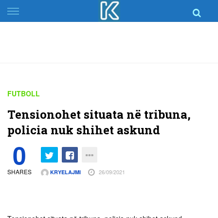
Skip
to
content
FUTBOLL
Tensionohet situata në tribuna,
policia nuk shihet askund
0
SHARES
26/09/2021
KRYELAJMI