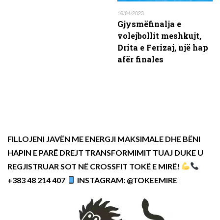
16/04/2023
Gjysmëfinalja e
volejbollit meshkujt,
Drita e Ferizaj, një hap
afër finales
FILLOJENI JAVËN ME ENERGJI MAKSIMALE DHE BËNI
HAPIN E PARË DREJT TRANSFORMIMIT TUAJ DUKE U
REGJISTRUAR SOT NË CROSSFIT TOKË E MIRË!
+383 48 214 407
INSTAGRAM: @TOKEEMIRE