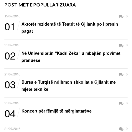
POSTIMET E POPULLARIZUARA
15/07/2016
0
01
Aktorët rezidentë të Teatrit të Gjilanit po i presin
pagat
21/07/2016
0
02
Në Universitetin “Kadri Zeka” u mbajtën provimet
pranuese
21/07/2016
0
03
Bursa e Turqisë ndihmon shkollat e Gjilanit me
mjete teknike
21/07/2016
0
04
Koncert për fëmijë të mërgimtarëve
21/07/2016
0