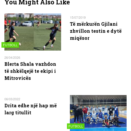
You Might Also Like
15/07/2019
Të mërkurën Gjilani
zhvillon testin e dytë
miqësor
FUTBOLL
26/04/2026
Blerta Shala vazhdon
të shkëlqejë te ekipi i
Mitrovicës
06/03/2022
Drita edhe një hap më
larg titullit
FUTBOLL