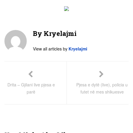
By
Kryelajmi
View all articles by
Kryelajmi
Drita – Gjilani live pjesa e
Pjesa e dytë (live), policia u
parë
futet në mes shikuesve