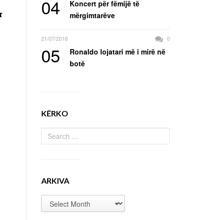
04
Koncert për fëmijë të
r
mërgimtarëve
21/07/2016
0
05
Ronaldo lojatari më i mirë në
botë
KËRKO
ARKIVA