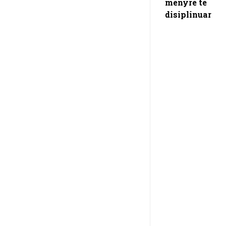
mënyrë të
disiplinuar