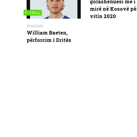
golashënuesi më i
mirë në Kosovë pë
FUTBOLL
vitin 2020
23/06/2026
William Baeten,
përforcim i Dritës