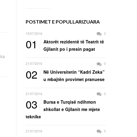
POSTIMET E POPULLARIZUARA
15/07/2016
0
01
Aktorët rezidentë të Teatrit të
Gjilanit po i presin pagat
 ka
21/07/2016
0
02
Në Universitetin “Kadri Zeka”
u mbajtën provimet pranuese
21/07/2016
0
03
Bursa e Turqisë ndihmon
shkollat e Gjilanit me mjete
teknike
21/07/2016
0