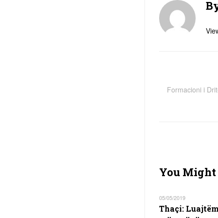
B
View
Formacioni i Dri
You Might 
05/05/2019
Thaçi: Luajtë