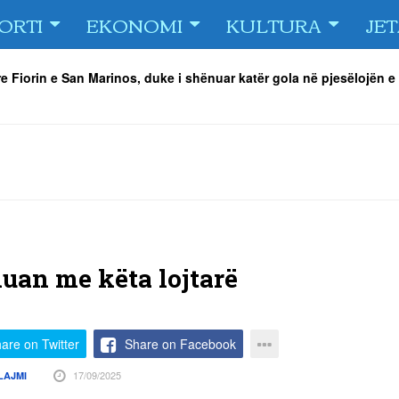
ORTI
EKONOMI
KULTURA
JE
e Fiorin e San Marinos, duke i shënuar katër gola në pjesëlojën e
jnerin Orhan Abdi
-
06/08/2026
r këta lojtarë
-
06/08/2026
acionin ndaj Tre Fiori
-
06/08/2026
rëson Dritën
-
06/08/2026
olici portofolin me dokumente dhe të holla
-
06/08/2026
 TURNEU I BEACH VOLLEY KAMENICA 2026
-
04/08/2026
luan me këta lojtarë
are on Twitter
Share on Facebook
17/09/2025
LAJMI