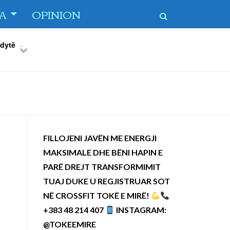
TA
OPINION
 dytë
-
Previous
Next
FILLOJENI JAVËN ME ENERGJI
MAKSIMALE DHE BËNI HAPIN E
PARË DREJT TRANSFORMIMIT
TUAJ DUKE U REGJISTRUAR SOT
NË CROSSFIT TOKË E MIRË!
+383 48 214 407
INSTAGRAM:
@TOKEEMIRE