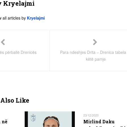
y
Kryelajmi
 all articles by
Kryelajmi
tës përballë Drenicës
Para ndeshjes Drita – Drenica tabela
këtë pamje
Also Like
23/12/2020
m në
Mirlind Daku