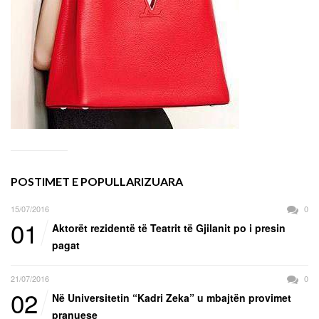
POSTIMET E POPULLARIZUARA
15/07/2016
0
01
Aktorët rezidentë të Teatrit të Gjilanit po i presin
pagat
21/07/2016
0
02
Në Universitetin “Kadri Zeka” u mbajtën provimet
pranuese