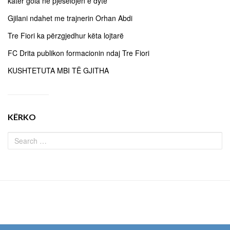
katër gola në pjesëlojën e dytë
Gjilani ndahet me trajnerin Orhan Abdi
Tre Fiori ka përzgjedhur këta lojtarë
FC Drita publikon formacionin ndaj Tre Fiori
KUSHTETUTA MBI TË GJITHA
KËRKO