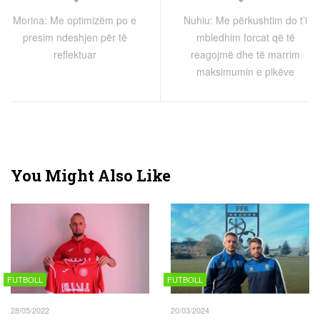
Morina: Me optimizëm po e
Nuhiu: Me përkushtim do t’i
presim ndeshjen për të
mbledhim forcat që të
reflektuar
reagojmë dhe të marrim
maksimumin e pikëve
You Might Also Like
FUTBOLL
FUTBOLL
28/05/2022
20/03/2024