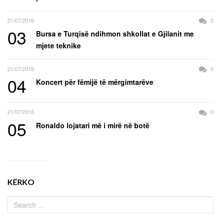
21/07/2016
0
03
Bursa e Turqisë ndihmon shkollat e Gjilanit me
mjete teknike
21/07/2016
0
04
Koncert për fëmijë të mërgimtarëve
21/07/2016
0
05
Ronaldo lojatari më i mirë në botë
KËRKO