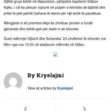
Gjithë grupi është në dispozicion, përjashto kapitenin Edison
Kqiku, i cili ka pësuar ropturë në pulpën e këmbës së djathtë dhe
pritet të jetë jashtë fushave të blerta për një kohë të pacaktuar.
Mëngjesin e së premtes ekipi ka zhvilluar provën e fundit
gjenerale dhe është gati për testin e së shtunës.
Dueli ndërmjet Gjilanit dhe Suhareka ’23 zhvillohet të shtunën me
fillim nga ora 13.00 në stadiumin ndihmës në Gjilan.
By
Kryelajmi
View all articles by
Kryelajmi