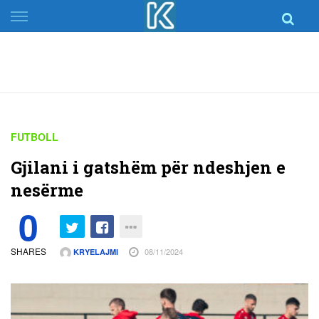
Skip
to
content
FUTBOLL
Gjilani i gatshëm për ndeshjen e
nesërme
0
SHARES
08/11/2024
KRYELAJMI