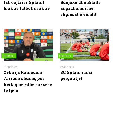
Ish-lojtari i Gjilanit
Bunjaku dhe Bilalli
braktis futbollin aktiv
angazhohen me
shpresat e vendit
FUTBOLL
FUTBOLL
01/10/2025
25/06/2024
Zekirija Ramadani:
SC Gjilani i nisi
Arritëm shumë, por
përgatitjet
kërkojmë edhe suksese
të tjera