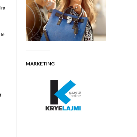
ira
 të
MARKETING
t