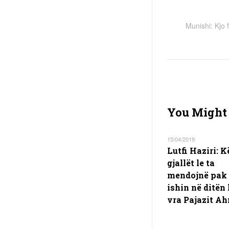
Munishi: Kjo f
You Might 
15/04/2019
Lutfi Haziri: K
gjallët le ta
mendojnë pak 
ishin në ditën 
vra Pajazit A