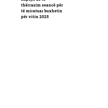
thërrasim seancë për
të miratuar buxhetin
për vitin 2025