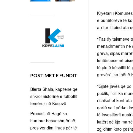
Kryetari i Komunës 
e punëtorëve të ko
arritur t’i bind ata
“Pas dy takimeve t
menaxhmentin në det
greva, sipas marrë
lehtësuese në bise
të plotë këshillit
grevës”, ka thënë H
POSTIMET E FUNDIT
“Gjatë javës që po 
Blerta Shala, kapitene që
publik, i cili ka 
shkroi historinë e futbollit
rishikohet kontrat
femëror në Kosovë
qartë sa i përket 
Procesi në Hagë ka
të investitorit aust
humbur besueshmërinë,
katërt që kjo marrë
pres vendim lirues për të
zgjidhim këto çështj