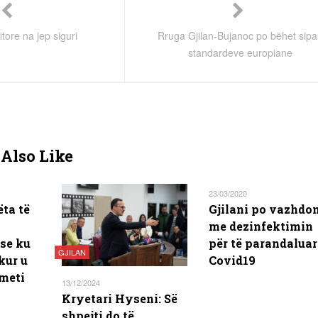
itore na jep siguri
Rruga Gjilan-Bujanoc po bëhet sipa
standardeve europiane
Also Like
23/03/2020
ëta të
Gjilani po vazhdo
me dezinfektimin
se ku
për të parandaluar
GJILAN
kur u
Covid19
hmeti
13/12/2024
Kryetari Hyseni: Së
shpejti do të