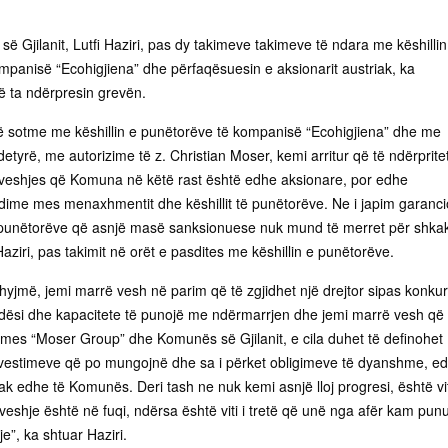
së Gjilanit, Lutfi Haziri, pas dy takimeve takimeve të ndara me këshillin
mpanisë “Ecohigjiena” dhe përfaqësuesin e aksionarit austriak, ka
 që ta ndërpresin grevën.
ë sotme me këshillin e punëtorëve të kompanisë “Ecohigjiena” dhe me
yrë, me autorizime të z. Christian Moser, kemi arritur që të ndërprite
veshjes që Komuna në këtë rast është edhe aksionare, por edhe
dime mes menaxhmentit dhe këshillit të punëtorëve. Ne i japim garanc
 të punëtorëve që asnjë masë sanksionuese nuk mund të merret për shkak
aziri, pas takimit në orët e pasdites me këshillin e punëtorëve.
hyjmë, jemi marrë vesh në parim që të zgjidhet një drejtor sipas konkur
mundësi dhe kapacitete të punojë me ndërmarrjen dhe jemi marrë vesh që 
a mes “Moser Group” dhe Komunës së Gjilanit, e cila duhet të definohet
investimeve që po mungojnë dhe sa i përket obligimeve të dyanshme, e
riak edhe të Komunës. Deri tash ne nuk kemi asnjë lloj progresi, është vit
veshje është në fuqi, ndërsa është viti i tretë që unë nga afër kam punur
e”, ka shtuar Haziri.