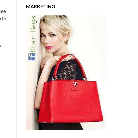
MARKETING
umë
ë të
e