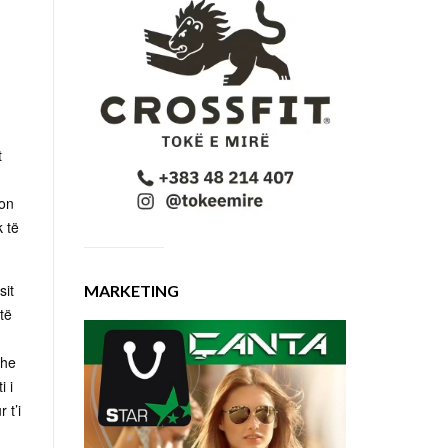
t
ion
 të
sit
MARKETING
të
dhe
i i
 t’i