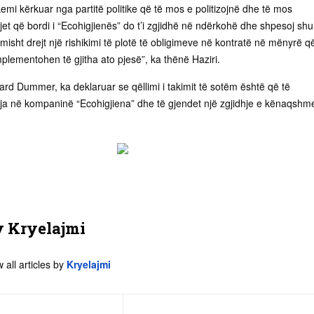
kemi kërkuar nga partitë politike që të mos e politizojnë dhe të mos
jet që bordi i “Ecohigjienës” do t’i zgjidhë në ndërkohë dhe shpesoj sh
isht drejt një rishikimi të plotë të obligimeve në kontratë në mënyrë q
mplementohen të gjitha ato pjesë”, ka thënë Haziri.
ard Dummer, ka deklaruar se qëllimi i takimit të sotëm është që të
ja në kompaninë “Ecohigjiena” dhe të gjendet një zgjidhje e kënaqshm
y
Kryelajmi
 all articles by
Kryelajmi