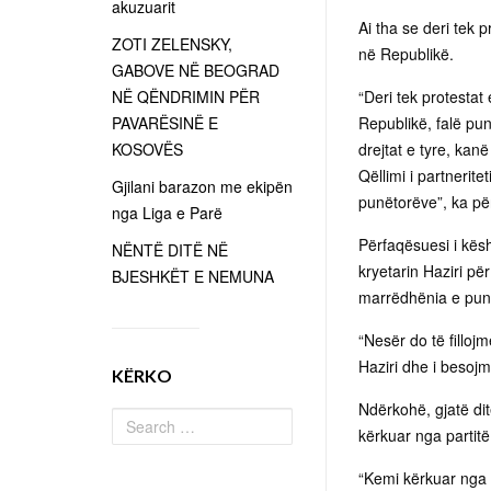
akuzuarit
Ai tha se deri tek 
ZOTI ZELENSKY,
në Republikë.
GABOVE NË BEOGRAD
NË QËNDRIMIN PËR
“Deri tek protesta
PAVARËSINË E
Republikë, falë pu
KOSOVËS
drejtat e tyre, kan
Qëllimi i partnerite
Gjilani barazon me ekipën
punëtorëve”, ka për
nga Liga e Parë
Përfaqësuesi i kësh
NËNTË DITË NË
kryetarin Haziri pë
BJESHKËT E NEMUNA
marrëdhënia e pun
“Nesër do të filloj
Haziri dhe i besojmë
KËRKO
Ndërkohë, gjatë dit
kërkuar nga partitë 
“Kemi kërkuar nga 