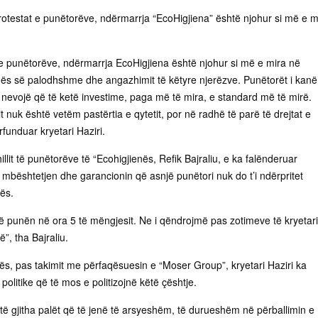
protestat e punëtorëve, ndërmarrja “EcoHigjiena” është njohur si më e m
t e punëtorëve, ndërmarrja EcoHigjiena është njohur si më e mira në
nës së palodhshme dhe angazhimit të këtyre njerëzve. Punëtorët i kanë
ë nevojë që të ketë investime, paga më të mira, e standard më të mirë.
tit nuk është vetëm pastërtia e qytetit, por në radhë të parë të drejtat e
funduar kryetari Haziri.
illit të punëtorëve të “Ecohigjienës, Refik Bajraliu, e ka falënderuar
r mbështetjen dhe garancionin që asnjë punëtori nuk do t’i ndërpritet
ës.
më punën në ora 5 të mëngjesit. Ne i qëndrojmë pas zotimeve të kryetari
”, tha Bajraliu.
ës, pas takimit me përfaqësuesin e “Moser Group”, kryetari Haziri ka
politike që të mos e politizojnë këtë çështje.
të gjitha palët që të jenë të arsyeshëm, të durueshëm në përballimin e