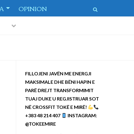
TA
OPINION
Previous
Next
 dytë
-
FILLOJENI JAVËN ME ENERGJI
MAKSIMALE DHE BËNI HAPIN E
PARË DREJT TRANSFORMIMIT
TUAJ DUKE U REGJISTRUAR SOT
NË CROSSFIT TOKË E MIRË!
+383 48 214 407
INSTAGRAM:
@TOKEEMIRE