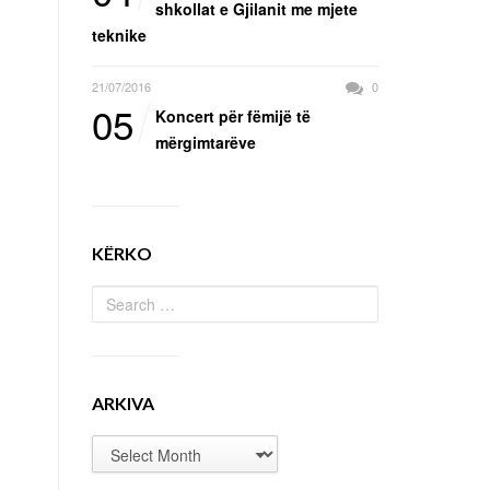
shkollat e Gjilanit me mjete
teknike
21/07/2016
0
05
Koncert për fëmijë të
mërgimtarëve
KËRKO
ARKIVA