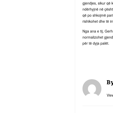
gjendjes, sikur që 
ndërhyjnë në çësht
që po shkojmë parim
rishikohet dhe të i
Nga ana e tij, Gerh
normalizohet gjend
për të dyja palët.
B
View