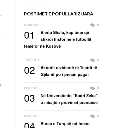
POSTIMET E POPULLARIZUARA
s
09/08/2026
0
01
Blerta Shala, kapitene që
shkroi historinë e futbollit
femëror në Kosovë
15/07/2016
0
02
Aktorët rezidentë të Teatrit të
Gjilanit po i presin pagat
n
21/07/2016
0
03
Në Universitetin “Kadri Zeka”
u mbajtën provimet pranuese
21/07/2016
0
04
Bursa e Turqisë ndihmon