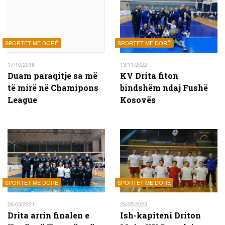
SPORTET ME DORË
SPORTET ME DORË
17/10/2016
13/11/2022
Duam paraqitje sa më
KV Drita fiton
të mirë në Chamipons
bindshëm ndaj Fushë
League
Kosovës
SPORTET ME DORË
SPORTET ME DORË
26/03/2021
26/05/2023
Drita arrin finalen e
Ish-kapiteni Driton