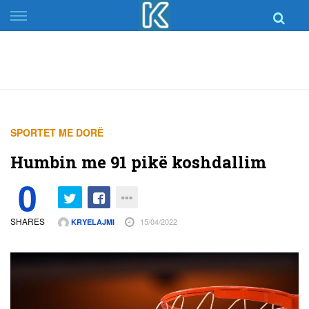
Skip
to
content
SPORTET ME DORË
Humbin me 91 pikë koshdallim
0
SHARES
15/04/2022
KRYELAJMI