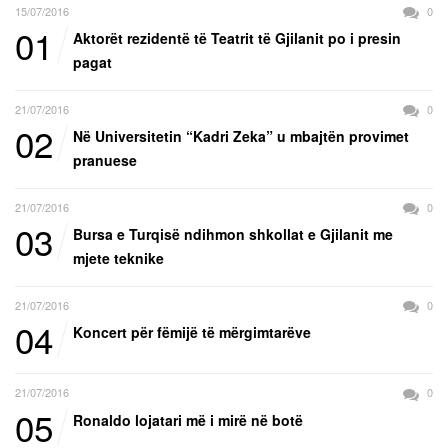
15/07/2016
0
01
Aktorët rezidentë të Teatrit të Gjilanit po i presin
pagat
21/07/2016
0
02
Në Universitetin “Kadri Zeka” u mbajtën provimet
pranuese
21/07/2016
0
03
Bursa e Turqisë ndihmon shkollat e Gjilanit me
mjete teknike
21/07/2016
0
04
Koncert për fëmijë të mërgimtarëve
21/07/2016
0
05
Ronaldo lojatari më i mirë në botë