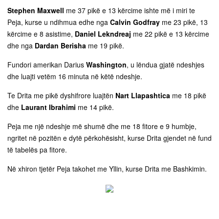
Stephen Maxwell
me 37 pikë e 13 kërcime ishte më i miri te
Peja, kurse u ndihmua edhe nga
Calvin Godfray
me 23 pikë, 13
kërcime e 8 asistime,
Daniel Lekndreaj
me 22 pikë e 13 kërcime
dhe nga
Dardan Berisha
me 19 pikë.
Fundori amerikan Darius
Washington
, u lëndua gjatë ndeshjes
dhe luajti vetëm 16 minuta në këtë ndeshje.
Te Drita me pikë dyshifrore luajtën
Nart Llapashtica
me 18 pikë
dhe
Laurant Ibrahimi
me 14 pikë.
Peja me një ndeshje më shumë dhe me 18 fitore e 9 humbje,
ngritet në pozitën e dytë përkohësisht, kurse Drita gjendet në fund
të tabelës pa fitore.
Në xhiron tjetër Peja takohet me Yllin, kurse Drita me Bashkimin.