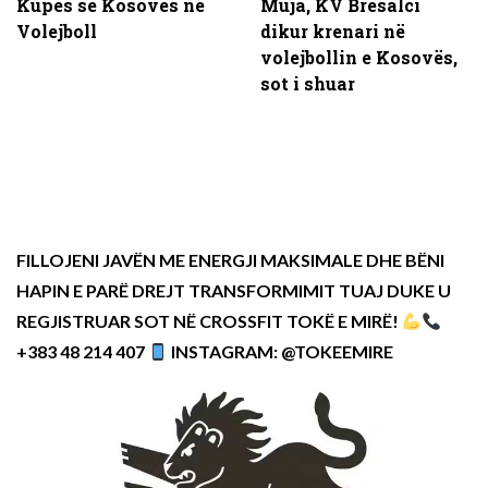
Kupës së Kosovës në
Muja, KV Bresalci
Volejboll
dikur krenari në
volejbollin e Kosovës,
sot i shuar
FILLOJENI JAVËN ME ENERGJI MAKSIMALE DHE BËNI
HAPIN E PARË DREJT TRANSFORMIMIT TUAJ DUKE U
REGJISTRUAR SOT NË CROSSFIT TOKË E MIRË!
+383 48 214 407
INSTAGRAM: @TOKEEMIRE