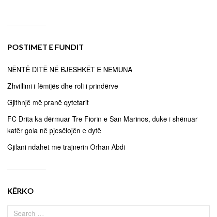
POSTIMET E FUNDIT
NËNTË DITË NË BJESHKËT E NEMUNA
Zhvillimi i fëmijës dhe roli i prindërve
Gjithnjë më pranë qytetarit
FC Drita ka dërmuar Tre Fiorin e San Marinos, duke i shënuar
katër gola në pjesëlojën e dytë
Gjilani ndahet me trajnerin Orhan Abdi
KËRKO