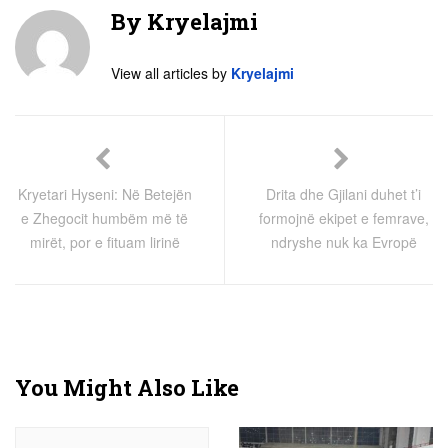
By
Kryelajmi
View all articles by
Kryelajmi
Kryetari Hyseni: Në Betejën
Drita dhe Gjilani duhet t’i
e Zhegocit humbëm më të
formojnë ekipet e femrave,
mirët, por e fituam lirinë
ndryshe nuk ka Evropë
You Might Also Like