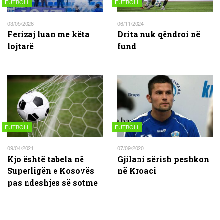
FUTBOLL
FUTBOLL
03/05/2026
06/11/2024
Ferizaj luan me këta
Drita nuk qëndroi në
lojtarë
fund
FUTBOLL
FUTBOLL
09/04/2021
07/09/2020
Kjo është tabela në
Gjilani sërish peshkon
Superligën e Kosovës
në Kroaci
pas ndeshjes së sotme