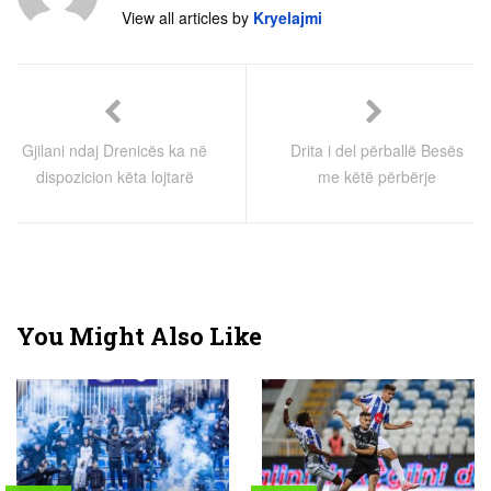
View all articles by
Kryelajmi
Gjilani ndaj Drenicës ka në
Drita i del përballë Besës
dispozicion këta lojtarë
me këtë përbërje
You Might Also Like