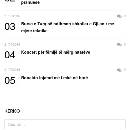
pranuese
21/07/2016
0
03
Bursa e Turqisë ndihmon shkollat e Gjilanit me
mjete teknike
21/07/2016
0
04
Koncert për fëmijë të mërgimtarëve
21/07/2016
0
05
Ronaldo lojatari më i mirë në botë
KËRKO