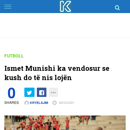
Skip
to
content
FUTBOLL
Ismet Munishi ka vendosur se
kush do të nis lojën
0
SHARES
28/04/2021
KRYELAJMI