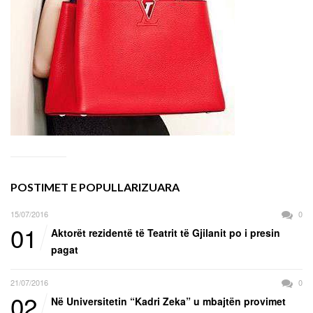
POSTIMET E POPULLARIZUARA
15/07/2016
0
01
Aktorët rezidentë të Teatrit të Gjilanit po i presin
pagat
21/07/2016
0
02
Në Universitetin “Kadri Zeka” u mbajtën provimet