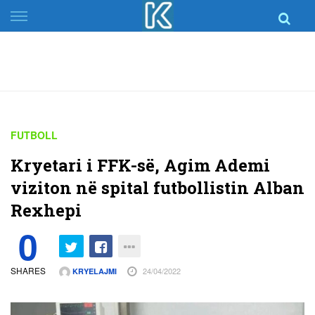
Skip
to
content
FUTBOLL
Kryetari i FFK-së, Agim Ademi
viziton në spital futbollistin Alban
Rexhepi
0
SHARES
24/04/2022
KRYELAJMI