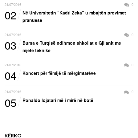
21/07/2016
0
02
Në Universitetin “Kadri Zeka” u mbajtën provimet
pranuese
21/07/2016
0
03
Bursa e Turqisë ndihmon shkollat e Gjilanit me
mjete teknike
21/07/2016
0
04
Koncert për fëmijë të mërgimtarëve
21/07/2016
0
05
Ronaldo lojatari më i mirë në botë
KËRKO