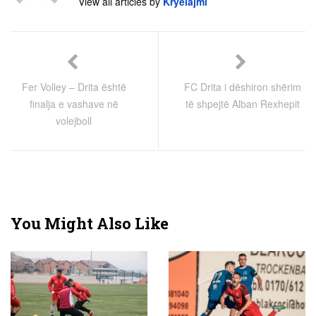
View all articles by
Kryelajmi
Fer Volley – Drita është
FC Drita i dëshiron shërim
finalja e vashave në
të shpejtë Alban Rexhepit
volejboll
You Might Also Like