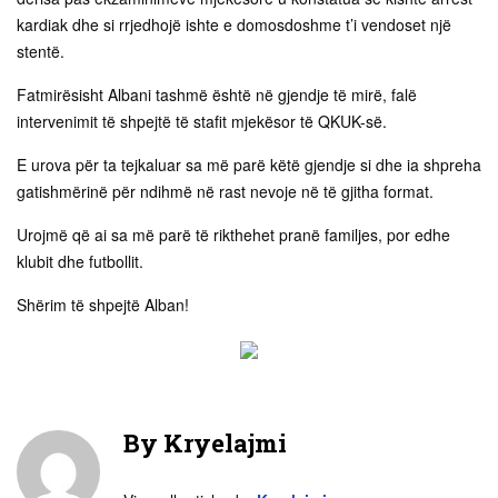
kardiak dhe si rrjedhojë ishte e domosdoshme t’i vendoset një
stentë.
Fatmirësisht Albani tashmë është në gjendje të mirë, falë
intervenimit të shpejtë të stafit mjekësor të QKUK-së.
E urova për ta tejkaluar sa më parë këtë gjendje si dhe ia shpreha
gatishmërinë për ndihmë në rast nevoje në të gjitha format.
Urojmë që ai sa më parë të rikthehet pranë familjes, por edhe
klubit dhe futbollit.
Shërim të shpejtë Alban!
By
Kryelajmi