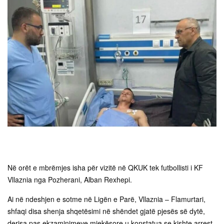
Në orët e mbrëmjes isha për vizitë në QKUK tek futbollisti i KF
Vllaznia nga Pozherani, Alban Rexhepi.
Ai në ndeshjen e sotme në Ligën e Parë, Vllaznia – Flamurtari,
shfaqi disa shenja shqetësimi në shëndet gjatë pjesës së dytë,
derisa pas ekzaminimeve mjekësore u konstatua se kishte arrest