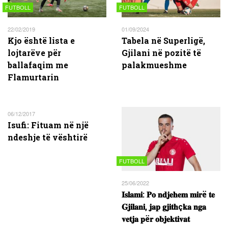
FUTBOLL
FUTBOLL
22/02/2019
01/09/2024
Kjo është lista e
Tabela në Superligë,
lojtarëve për
Gjilani në pozitë të
ballafaqim me
palakmueshme
Flamurtarin
06/12/2017
Isufi: Fituam në një
ndeshje të vështirë
FUTBOLL
25/06/2022
𝐈𝐬𝐥𝐚𝐦𝐢: 𝐏𝐨 𝐧𝐝𝐣𝐞𝐡𝐞𝐦 𝐦𝐢𝐫ë 𝐭𝐞
𝐆𝐣𝐢𝐥𝐚𝐧𝐢, 𝐣𝐚𝐩 𝐠𝐣𝐢𝐭𝐡ç𝐤𝐚 𝐧𝐠𝐚
𝐯𝐞𝐭𝐣𝐚 𝐩ë𝐫 𝐨𝐛𝐣𝐞𝐤𝐭𝐢𝐯𝐚𝐭