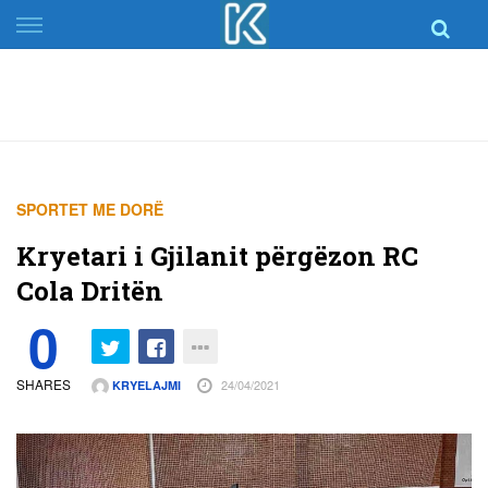
Skip
to
content
SPORTET ME DORË
Kryetari i Gjilanit përgëzon RC
Cola Dritën
0
SHARES
24/04/2021
KRYELAJMI