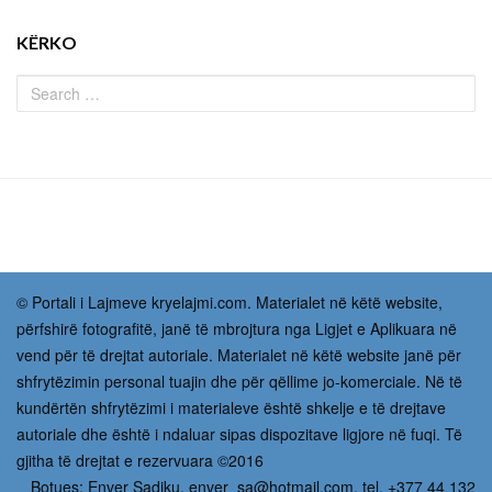
KËRKO
© Portali i Lajmeve kryelajmi.com. Materialet në këtë website,
përfshirë fotografitë, janë të mbrojtura nga Ligjet e Aplikuara në
vend për të drejtat autoriale. Materialet në këtë website janë për
shfrytëzimin personal tuajin dhe për qëllime jo-komerciale. Në të
kundërtën shfrytëzimi i materialeve është shkelje e të drejtave
autoriale dhe është i ndaluar sipas dispozitave ligjore në fuqi. Të
gjitha të drejtat e rezervuara ©2016
Botues: Enver Sadiku,
enver_sa@hotmail.com
, tel. +377 44 132