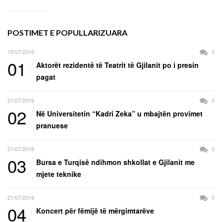
POSTIMET E POPULLARIZUARA
15/07/2016
0
01
Aktorët rezidentë të Teatrit të Gjilanit po i presin
pagat
21/07/2016
0
02
Në Universitetin “Kadri Zeka” u mbajtën provimet
pranuese
21/07/2016
0
03
Bursa e Turqisë ndihmon shkollat e Gjilanit me
mjete teknike
21/07/2016
0
04
Koncert për fëmijë të mërgimtarëve