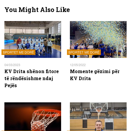
You Might Also Like
SPORTET ME DORË
SPORTET ME DORË
04/03/2023
12/05/2022
KV Drita shënon fitore
Momente gëzimi për
të rëndësishme ndaj
KV Drita
Pejës