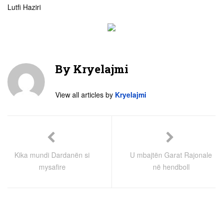
Lutfi Haziri
By
Kryelajmi
View all articles by
Kryelajmi
Kika mundi Dardanën si
U mbajtën Garat Rajonale
mysafire
në hendboll