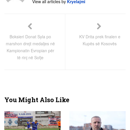
View all articles by
Kryelajmi
Boksieri Donat Syla po
KV Drita prek finalen e
marshon drejt medaljes në
Kupës së Kosovës
Kampionatin Evropian për
të rinj në Sofje
You Might Also Like