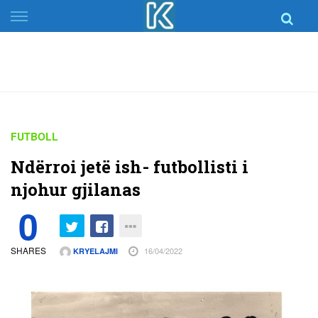
Skip
to
content
FUTBOLL
Ndërroi jetë ish- futbollisti i
njohur gjilanas
0
SHARES
16/04/2022
KRYELAJMI