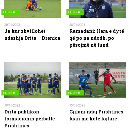
FUTBOLL
FUTBOLL
29/04/2022
28/04/2024
Ja kur zhvillohet
Ramadani: Hera e dytë
ndeshja Drita – Drenica
që po na ndodh, po
pësojmë në fund
FUTBOLL
FUTBOLL
19/10/2022
15/03/2025
Drita publikon
Gjilani ndaj Prishtinës
formacionin përballë
luan me këtë lojtarë
Prishtinës