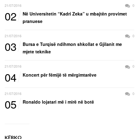
21/07/2016
0
02
Në Universitetin “Kadri Zeka” u mbajtën provimet
pranuese
21/07/2016
0
03
Bursa e Turqisë ndihmon shkollat e Gjilanit me
mjete teknike
21/07/2016
0
04
Koncert për fëmijë të mërgimtarëve
21/07/2016
0
05
Ronaldo lojatari më i mirë në botë
KËRKO