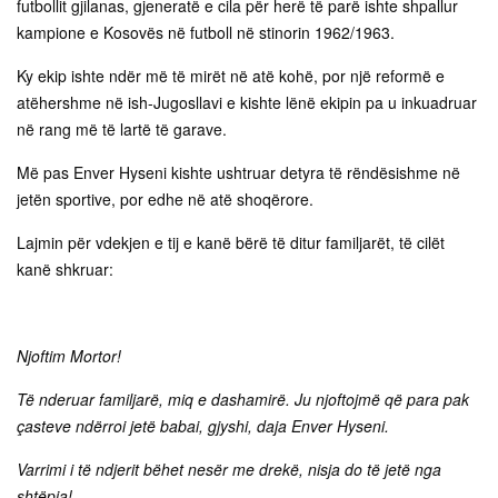
futbollit gjilanas, gjeneratë e cila për herë të parë ishte shpallur
kampione e Kosovës në futboll në stinorin 1962/1963.
Ky ekip ishte ndër më të mirët në atë kohë, por një reformë e
atëhershme në ish-Jugosllavi e kishte lënë ekipin pa u inkuadruar
në rang më të lartë të garave.
Më pas Enver Hyseni kishte ushtruar detyra të rëndësishme në
jetën sportive, por edhe në atë shoqërore.
Lajmin për vdekjen e tij e kanë bërë të ditur familjarët, të cilët
kanë shkruar:
Njoftim Mortor!
Të nderuar familjarë, miq e dashamirë. Ju njoftojmë që para pak
çasteve ndërroi jetë babai, gjyshi, daja Enver Hyseni.
Varrimi i të ndjerit bëhet nesër me drekë, nisja do të jetë nga
shtëpia!