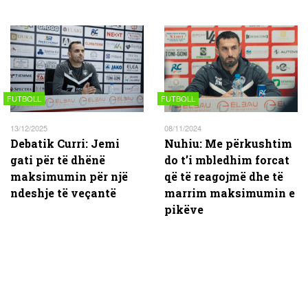
FUTBOLL
FUTBOLL
13/12/2025
08/11/2024
Debatik Curri: Jemi
Nuhiu: Me përkushtim
gati për të dhënë
do t’i mbledhim forcat
maksimumin për një
që të reagojmë dhe të
ndeshje të veçantë
marrim maksimumin e
pikëve