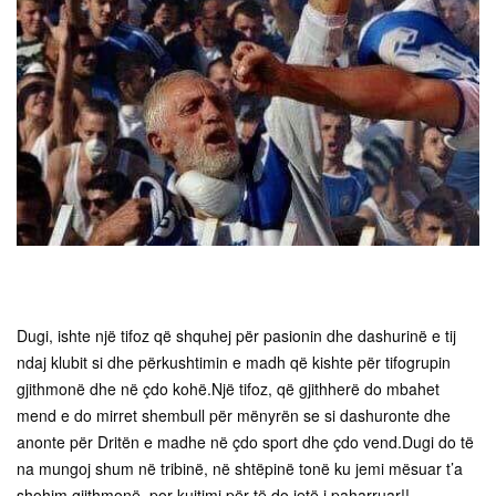
Dugi, ishte një tifoz që shquhej për pasionin dhe dashurinë e tij
ndaj klubit si dhe përkushtimin e madh që kishte për tifogrupin
gjithmonë dhe në çdo kohë.Një tifoz, që gjithherë do mbahet
mend e do mirret shembull për mënyrën se si dashuronte dhe
anonte për Dritën e madhe në çdo sport dhe çdo vend.Dugi do të
na mungoj shum në tribinë, në shtëpinë tonë ku jemi mësuar t’a
shohim gjithmonë,
por kujtimi për të do jetë i paharruar!!