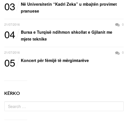
03
Në Universitetin “Kadri Zeka” u mbajtën provimet
pranuese
21/07/2016
0
04
Bursa e Turqisë ndihmon shkollat e Gjilanit me
mjete teknike
21/07/2016
0
05
Koncert për fëmijë të mërgimtarëve
KËRKO