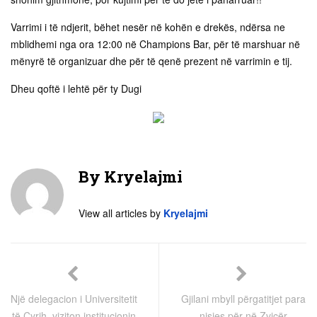
Varrimi i të ndjerit, bëhet nesër në kohën e drekës, ndërsa ne
mblidhemi nga ora 12:00 në Champions Bar, për të marshuar në
mënyrë të organizuar dhe për të qenë prezent në varrimin e tij.
Dheu qoftë i lehtë për ty Dugi
By
Kryelajmi
View all articles by
Kryelajmi
Një delegacion i Universitetit
Gjilani mbyll përgatitjet para
të Cyrih, viziton institucionin
nisjes për në Zvicër