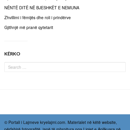
NËNTË DITË NË BJESHKËT E NEMUNA
Zhvillimi i fëmijës dhe roli i prindërve
Gjithnjë më pranë qytetarit
KËRKO
© Portali i Lajmeve kryelajmi.com. Materialet në këtë website,
përfshirë fotografitë, janë të mbrojtura nga Ligjet e Aplikuara në