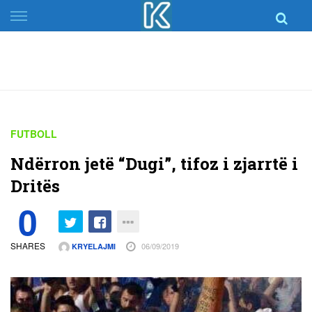
Skip
to
content
FUTBOLL
Ndërron jetë “Dugi”, tifoz i zjarrtë i
Dritës
0
SHARES
06/09/2019
KRYELAJMI