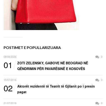
POSTIMET E POPULLARIZUARA
08/08/2026
0
01
ZOTI ZELENSKY, GABOVE NË BEOGRAD NË
QËNDRIMIN PËR PAVARËSINË E KOSOVËS
15/07/2016
0
02
Aktorët rezidentë të Teatrit të Gjilanit po i presin
pagat
21/07/2016
0