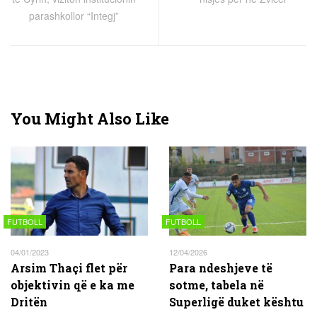
parashkollor “Integj”
You Might Also Like
FUTBOLL
FUTBOLL
04/01/2023
12/04/2026
Arsim Thaçi flet për
Para ndeshjeve të
objektivin që e ka me
sotme, tabela në
Dritën
Superligë duket kështu