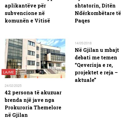
aplikantëve për
shtatorin, Ditën
subvencione në
Ndërkombëtare të
komunën e Vitisë
Paqes
14/05/2018
Në Gjilan u mbajt
debati me temen
“Qeverisja e re,
projektet e reja –
LAJME
aktuale”
24/02/2025
42 persona të akuzuar
brenda një jave nga
Prokuroria Themelore
në Gjilan