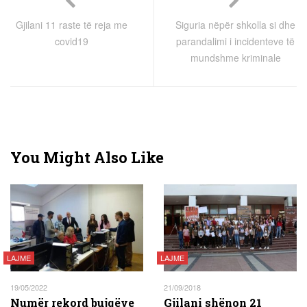
Gjilani 11 raste të reja me
Siguria nëpër shkolla si dhe
covid19
parandalimi i incidenteve të
mundshme kriminale
You Might Also Like
LAJME
LAJME
19/05/2022
21/09/2018
Numër rekord bujqëve
Gjilani shënon 21