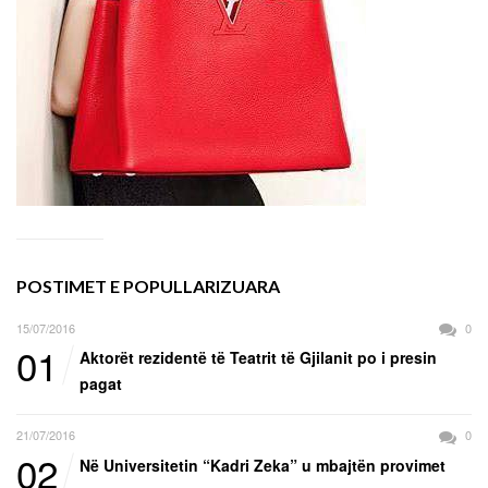
POSTIMET E POPULLARIZUARA
15/07/2016
0
01
Aktorët rezidentë të Teatrit të Gjilanit po i presin
pagat
21/07/2016
0
02
Në Universitetin “Kadri Zeka” u mbajtën provimet