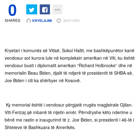
0
SHARES
20/01/2021
KRYELAJMI
Kryetari i komunës së Vitisë, Sokol Haliti, me bashkëpunëtor kanë
vendosur sot kurora lule në kompleksin amerikan në Viti, ku është
vendosur busti i diplomatit amerikan “Richard Holbrooke” dhe në
memorialin Beau Biden, djalit të ndjerë të presidentit të SHBA-së,
Joe Biden i cili ka shërbyer në Kosovë.
Ky memorial është i vendosur përgjatë rrugës magjistrale Gjilan-
Viti-Ferizaj që mbanë të nijetin emër. Përndryshe këto nderime u
bënë me rastin e inaugurimit të z. Joe Biden, si presidenti i 46-të i
Shteteve të Bashkuara të Amerikës.