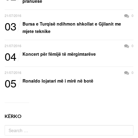
pranuese
21/07/2016
0
03
Bursa e Turqisë ndihmon shkollat e Gjilanit me
mjete teknike
21/07/2016
0
04
Koncert për fëmijë të mërgimtarëve
21/07/2016
0
05
Ronaldo lojatari më i mirë në botë
KËRKO