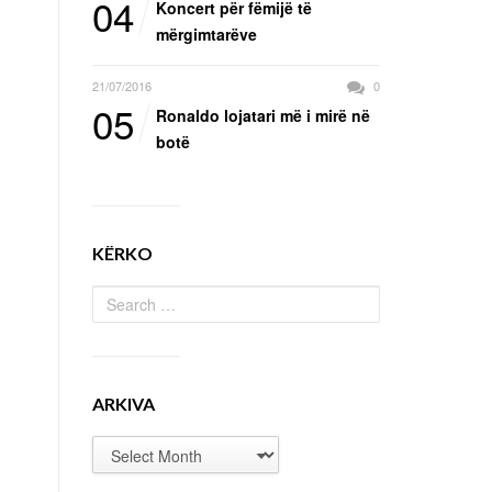
04
Koncert për fëmijë të
mërgimtarëve
21/07/2016
0
05
Ronaldo lojatari më i mirë në
botë
KËRKO
ARKIVA