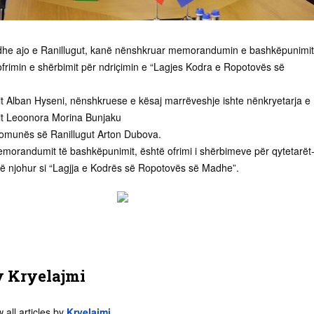
 dhe ajo e Ranillugut, kanë nënshkruar memorandumin e bashkëpunimit
frimin e shërbimit për ndriçimin e “Lagjes Kodra e Ropotovës së
it Alban Hyseni, nënshkruese e kësaj marrëveshje ishte nënkryetarja e
it Leoonora Morina Bunjaku
Komunës së Ranillugut Arton Dubova.
memorandumit të bashkëpunimit, është ofrimi i shërbimeve për qytetarët
 së njohur si “Lagjja e Kodrës së Ropotovës së Madhe”.
y
Kryelajmi
 all articles by
Kryelajmi