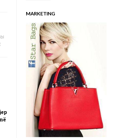
MARKETING
bi
€
jep
 në