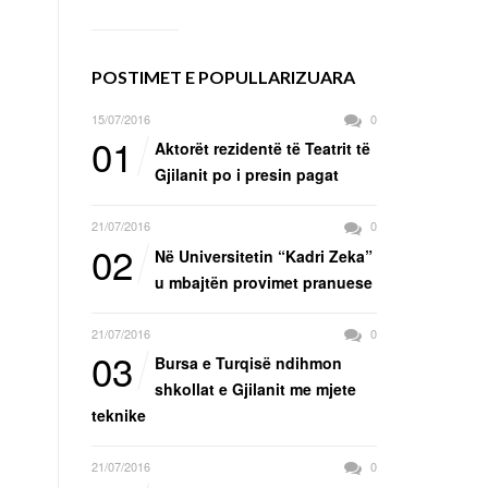
POSTIMET E POPULLARIZUARA
15/07/2016
0
01
Aktorët rezidentë të Teatrit të
Gjilanit po i presin pagat
21/07/2016
0
02
Në Universitetin “Kadri Zeka”
u mbajtën provimet pranuese
21/07/2016
0
03
Bursa e Turqisë ndihmon
shkollat e Gjilanit me mjete
teknike
21/07/2016
0