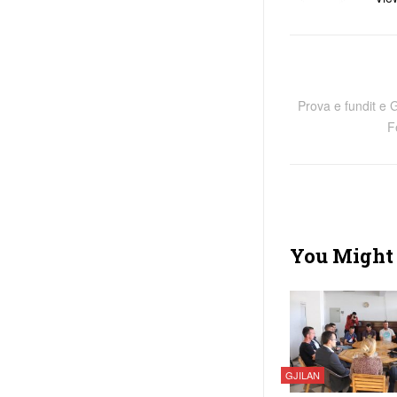
Prova e fundit e G
F
You Might 
GJILAN