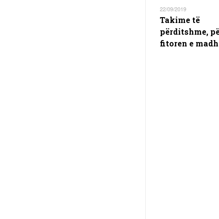
22/09/2019
Takime të
përditshme, p
fitoren e madh