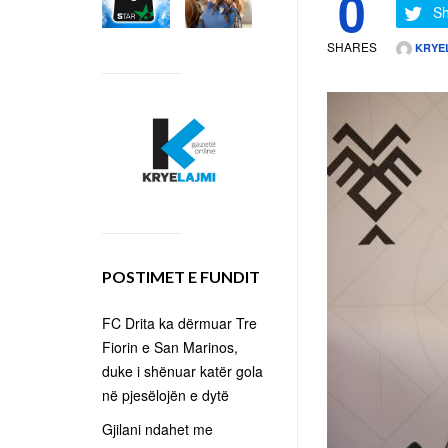
0
Sh
SHARES
KRYE
POSTIMET E FUNDIT
FC Drita ka dërmuar Tre
Fiorin e San Marinos,
duke i shënuar katër gola
në pjesëlojën e dytë
Gjilani ndahet me