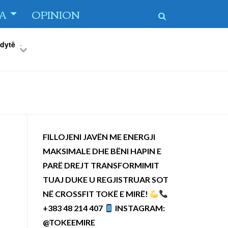
TA
OPINION
 dytë
-
Previous
Next
FILLOJENI JAVËN ME ENERGJI
MAKSIMALE DHE BËNI HAPIN E
PARË DREJT TRANSFORMIMIT
TUAJ DUKE U REGJISTRUAR SOT
NË CROSSFIT TOKË E MIRË!
+383 48 214 407
INSTAGRAM:
@TOKEEMIRE