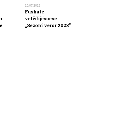
25/07/2023
Fushatë
ër
vetëdijësuese
e
,,Sezoni veror 2023’’