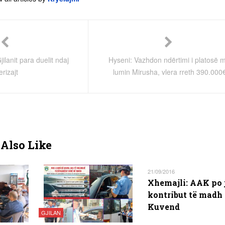
jilanit para duelit ndaj
Hyseni: Vazhdon ndërtimi i platosë m
erizajt
lumin Mirusha, vlera rreth 390.000
Also Like
21/09/2016
Xhemajli: AAK po 
kontribut të madh
Kuvend
GJILAN