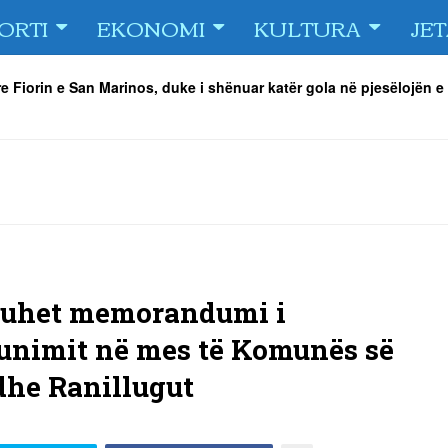
ORTI
EKONOMI
KULTURA
JE
e Fiorin e San Marinos, duke i shënuar katër gola në pjesëlojën e
jnerin Orhan Abdi
-
06/08/2026
r këta lojtarë
-
06/08/2026
acionin ndaj Tre Fiori
-
06/08/2026
rëson Dritën
-
06/08/2026
olici portofolin me dokumente dhe të holla
-
06/08/2026
 TURNEU I BEACH VOLLEY KAMENICA 2026
-
04/08/2026
uhet memorandumi i
unimit në mes të Komunës së
 dhe Ranillugut