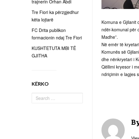
trajnerin Orhan Abdi
Tre Fiori ka përzgjedhur
këta lojtarë
Komuna e Gjilanit
ndër-komunal për o
FC Drita publikon
Madhe”.
formacionin ndaj Tre Fiori
Në emër të kryetar
KUSHTETUTA MBI TË
Komunës së Gjilan
GJITHA
dhe nënkryetari i 
Qëllimi kryesor i 
ndriçimin e lagjes
KËRKO
B
View