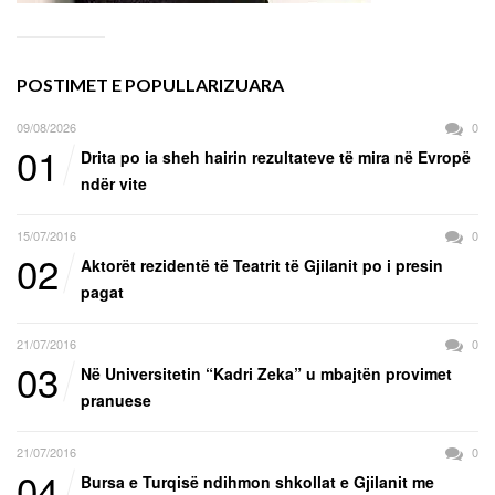
POSTIMET E POPULLARIZUARA
09/08/2026
0
01
Drita po ia sheh hairin rezultateve të mira në Evropë
ndër vite
15/07/2016
0
02
Aktorët rezidentë të Teatrit të Gjilanit po i presin
pagat
21/07/2016
0
03
Në Universitetin “Kadri Zeka” u mbajtën provimet
pranuese
21/07/2016
0
04
Bursa e Turqisë ndihmon shkollat e Gjilanit me