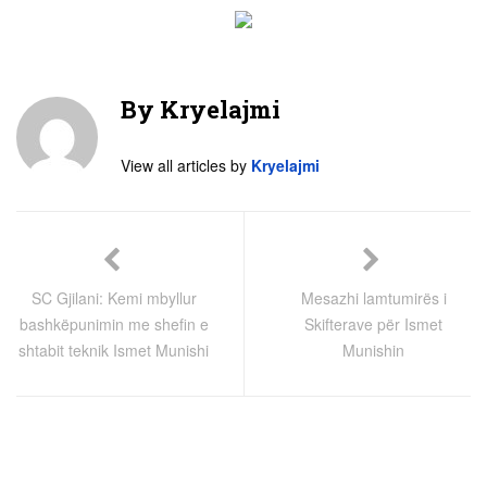
By
Kryelajmi
View all articles by
Kryelajmi
SC Gjilani: Kemi mbyllur
Mesazhi lamtumirës i
bashkëpunimin me shefin e
Skifterave për Ismet
shtabit teknik Ismet Munishi
Munishin