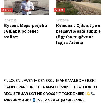
GJILAN
GJILAN
10/06/2026
14/07/2019
Hyseni: Mega-projekti
Komuna e Gjilanit po e
i Gjilanit po bëhet
përmbyllë asfaltimin e
realitet
të gjitha rrugëve në
lagjen Arbëria
FILLOJENI JAVËN ME ENERGJI MAKSIMALE DHE BËNI
HAPIN E PARË DREJT TRANSFORMIMIT TUAJ DUKE U
REGJISTRUAR SOT NË CROSSFIT TOKË E MIRË!
+383 48 214 407
INSTAGRAM: @TOKEEMIRE