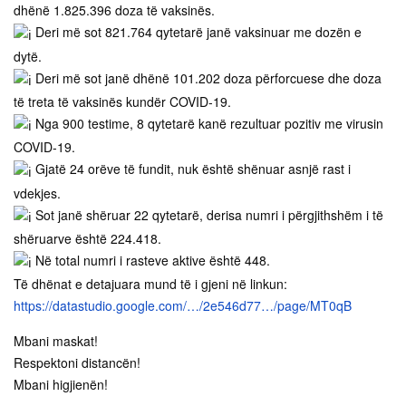
dhënë 1.825.396 doza të vaksinës.
Deri më sot 821.764 qytetarë janë vaksinuar me dozën e
dytë.
Deri më sot janë dhënë 101.202 doza përforcuese dhe doza
të treta të vaksinës kundër COVID-19.
Nga 900 testime, 8 qytetarë kanë rezultuar pozitiv me virusin
COVID-19.
Gjatë 24 orëve të fundit, nuk është shënuar asnjë rast i
vdekjes.
Sot janë shëruar 22 qytetarë, derisa numri i përgjithshëm i të
shëruarve është 224.418.
Në total numri i rasteve aktive është 448.
Të dhënat e detajuara mund të i gjeni në linkun:
https://datastudio.google.com/…/2e546d77…/page/MT0qB
Mbani maskat!
Respektoni distancën!
Mbani higjienën!