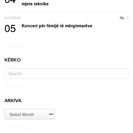
mjete teknike
21/07/2016
0
05
Koncert për fëmijë të mërgimtarëve
KËRKO
ARKIVA