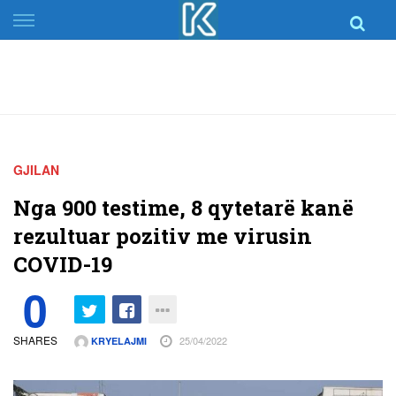
Skip
to
content
GJILAN
Nga 900 testime, 8 qytetarë kanë
rezultuar pozitiv me virusin
COVID-19
0
SHARES
25/04/2022
KRYELAJMI