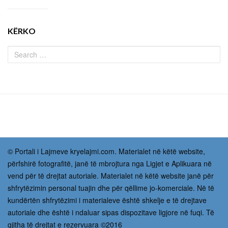
KËRKO
© Portali i Lajmeve kryelajmi.com. Materialet në këtë website,
përfshirë fotografitë, janë të mbrojtura nga Ligjet e Aplikuara në
vend për të drejtat autoriale. Materialet në këtë website janë për
shfrytëzimin personal tuajin dhe për qëllime jo-komerciale. Në të
kundërtën shfrytëzimi i materialeve është shkelje e të drejtave
autoriale dhe është i ndaluar sipas dispozitave ligjore në fuqi. Të
gjitha të drejtat e rezervuara ©2016