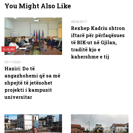
You Might Also Like
08/06/2017
Rexhep Kadriu shtron
iftarë për përfaqësues
të BIK-ut në Gjilan,
traditë kjo e
GJILAN
kahershme e tij
20/11/2024
Haziri: Do të
angazhohemi që sa më
shpejtë të jetësohet
projekti i kampusit
universitar