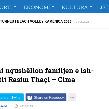
ORTI
EKONOMI
KULTURA
JE
 TURNEU I BEACH VOLLEY KAMENICA 2026
-
04/08/2026
 kundërshtar i FC Drita në Europa Conference League
-
04/08/2026
ë Dritën ndaj Tre Fiori
-
04/08/2026
rija Ramadanin
-
04/08/2026
 te dera e shtëpisë
-
03/08/2026
Islame në Gjilan organizoi pritje për bashkatdhetarët
-
03/08/2026
rita e Gjilani të luajnë nën dritën e reflektorëve
-
03/08/2026
ni ngushëllon familjen e ish-
stit Rasim Thaçi – Cima
are on Twitter
Share on Facebook
26/03/2021
LAJMI