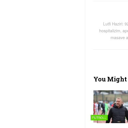
Lutfi Haziri: 
hospitalizim, ap
masave a
You Might 
FUTBOLL