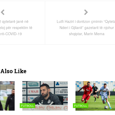
92 qytetarë janë në
Lutfi Haziri i dorëzon çmimin “Qytet
eloj për respektim të
Nderi i Gjilanit” gazetarit të njohur
nti-COVID-19
shqiptar, Marin Mema
Also Like
FUTBOLL
FUTBOLL