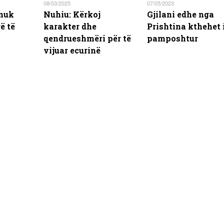
08/03/2025
07/05/2023
 nuk
Nuhiu: Kërkoj
Gjilani edhe nga
ë të
karakter dhe
Prishtina kthehet 
qendrueshmëri për të
pamposhtur
vijuar ecurinë