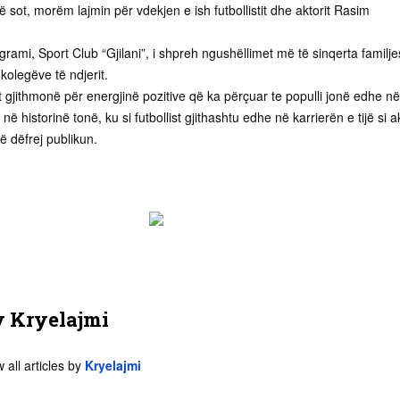
ë sot, morëm lajmin për vdekjen e ish futbollistit dhe aktorit Rasim
egrami, Sport Club “Gjilani”, i shpreh ngushëllimet më të sinqerta familje
olegëve të ndjerit.
 gjithmonë për energjinë pozitive që ka përçuar te populli jonë edhe në
 në historinë tonë, ku si futbollist gjithashtu edhe në karrierën e tijë si a
të dëfrej publikun.
y
Kryelajmi
 all articles by
Kryelajmi