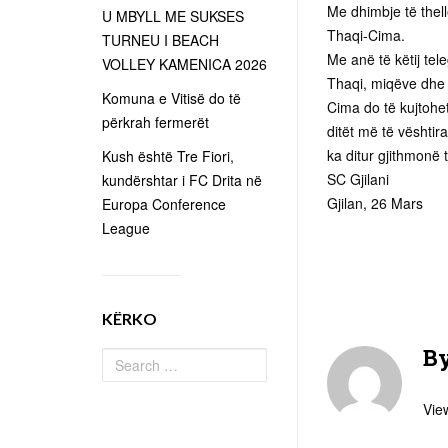
Me dhimbje të thell
U MBYLL ME SUKSES
Thaqi-Cima.
TURNEU I BEACH
Me anë të këtij tel
VOLLEY KAMENICA 2026
Thaqi, miqëve dhe k
Komuna e Vitisë do të
Cima do të kujtohet
përkrah fermerët
ditët më të vështira
ka ditur gjithmonë 
Kush është Tre Fiori,
SC Gjilani
kundërshtar i FC Drita në
Gjilan, 26 Mars
Europa Conference
League
KËRKO
B
View