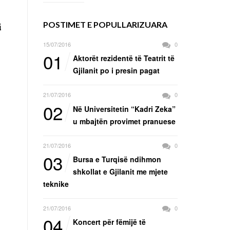
POSTIMET E POPULLARIZUARA
i
15/07/2016
0
01
Aktorët rezidentë të Teatrit të
Gjilanit po i presin pagat
21/07/2016
0
02
Në Universitetin “Kadri Zeka”
u mbajtën provimet pranuese
21/07/2016
0
03
Bursa e Turqisë ndihmon
shkollat e Gjilanit me mjete
teknike
21/07/2016
0
04
Koncert për fëmijë të