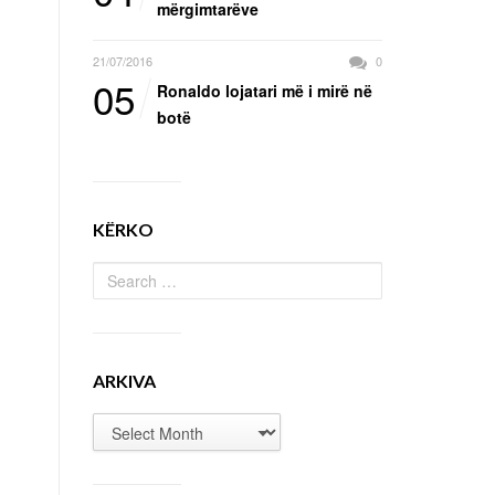
mërgimtarëve
21/07/2016
0
05
Ronaldo lojatari më i mirë në
botë
KËRKO
ARKIVA