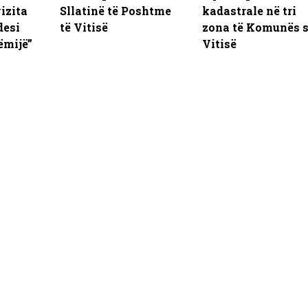
izita
Sllatinë të Poshtme
kadastrale në tri
desi
të Vitisë
zona të Komunës 
ëmijë”
Vitisë