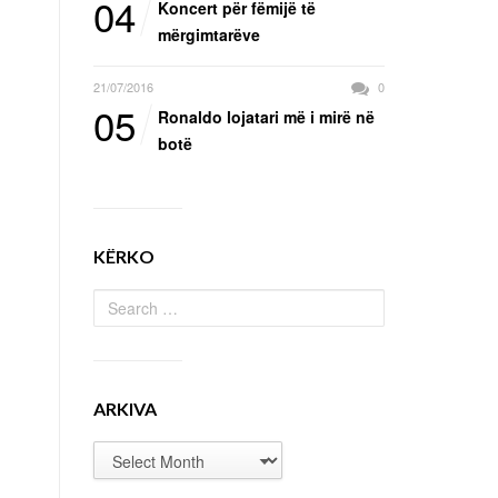
04
Koncert për fëmijë të
mërgimtarëve
21/07/2016
0
05
Ronaldo lojatari më i mirë në
botë
KËRKO
ARKIVA