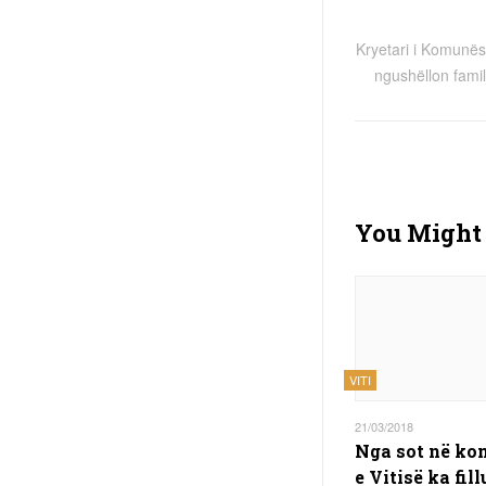
Kryetari i Komunës s
ngushëllon famil
You Might 
VITI
21/03/2018
Nga sot në k
e Vitisë ka fill