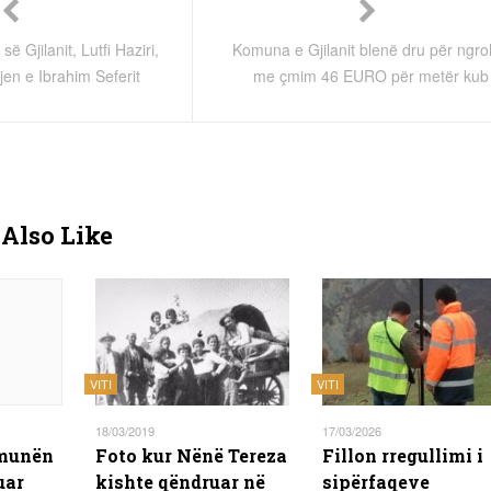
ë Gjilanit, Lutfi Haziri,
Komuna e Gjilanit blenë dru për ngro
jen e Ibrahim Seferit
me çmim 46 EURO për metër kub
Also Like
VITI
VITI
18/03/2019
17/03/2026
omunën
Foto kur Nënë Tereza
Fillon rregullimi i
uar
kishte qëndruar në
sipërfaqeve