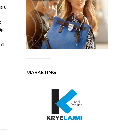
ti u
e
pit
 në
MARKETING