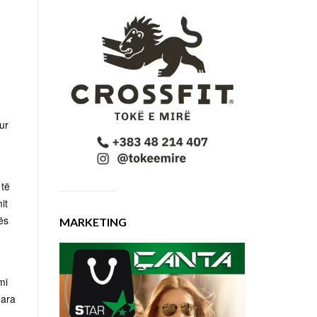
ur
 të
it
rës
MARKETING
mi
uara