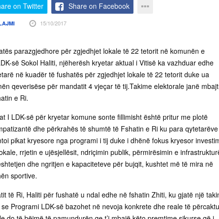
are on Twitter
Share on Facebook
15/10/2017
LAJMI
tës parazgjedhore për zgjedhjet lokale të 22 tetorit në komunën e
i LDK-së Sokol Haliti, njëherësh kryetar aktual i Vitisë ka vazhduar edhe
tarë në kuadër të fushatës për zgjedhjet lokale të 22 tetorit duke ua
ën qeverisëse për mandatit 4 vjeçar të tij.Takime elektorale janë mbajt
atin e Ri.
dat I LDK-së për kryetar komune sonte fillimisht është pritur me plotë
patizantë dhe përkrahës të shumtë të Fshatin e Ri ku para qytetarëve
ntoi pikat kryesore nga programi i tij duke i dhënë fokus kryesor investim
okale, rrjetin e ujësjellësit, ndriçimin publik, përmirësimin e infrastruktu
htetjen dhe ngritjen e kapaciteteve për bujqit, kushtet më të mira në
ën sportive.
t të Ri, Haliti për fushatë u ndal edhe në fshatin Zhiti, ku gjatë një taki
 se Programi LDK-së bazohet në nevoja konkrete dhe reale të përcakt
Ne do të bëjmë të pamundurën qe t’i mbajë këto premtime sikurse që i