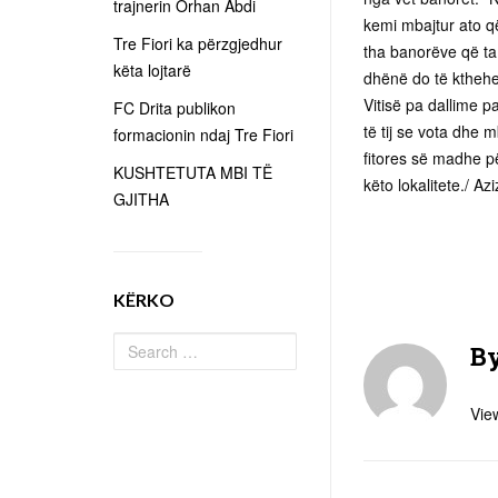
trajnerin Orhan Abdi
kemi mbajtur ato që
Tre Fiori ka përzgjedhur
tha banorëve që ta
këta lojtarë
dhënë do të kthehet
Vitisë pa dallime p
FC Drita publikon
të tij se vota dhe 
formacionin ndaj Tre Fiori
fitores së madhe pë
KUSHTETUTA MBI TË
këto lokalitete./ Az
GJITHA
KËRKO
B
View