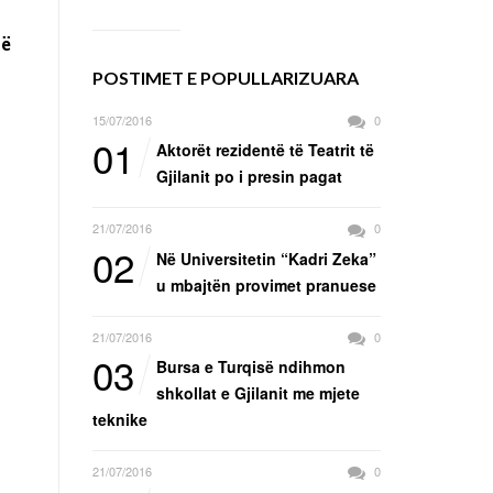
së
POSTIMET E POPULLARIZUARA
15/07/2016
0
01
Aktorët rezidentë të Teatrit të
Gjilanit po i presin pagat
21/07/2016
0
02
Në Universitetin “Kadri Zeka”
u mbajtën provimet pranuese
21/07/2016
0
03
Bursa e Turqisë ndihmon
shkollat e Gjilanit me mjete
teknike
21/07/2016
0