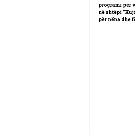
programi për v
në shtëpi ”Kuj
për nëna dhe f