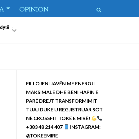
TA
OPINION
 dytë
-
Previous
Next
FILLOJENI JAVËN ME ENERGJI
MAKSIMALE DHE BËNI HAPIN E
PARË DREJT TRANSFORMIMIT
TUAJ DUKE U REGJISTRUAR SOT
NË CROSSFIT TOKË E MIRË!
+383 48 214 407
INSTAGRAM:
@TOKEEMIRE