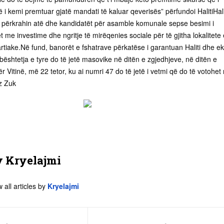
 i kemi premtuar gjatë mandati të kaluar qeverisës” përfundoi HalitiHali
 përkrahin atë dhe kandidatët për asamble komunale sepse besimi i
 me investime dhe ngritje të mirëqenies sociale për të gjitha lokalitete 
artiake.Në fund, banorët e fshatrave përkatëse i garantuan Haliti dhe eki
mbështetja e tyre do të jetë masovike në ditën e zgjedhjeve, në ditën e
r Vitinë, më 22 tetor, ku ai numri 47 do të jetë i vetmi që do të votohet
iz Zuk
y
Kryelajmi
 all articles by
Kryelajmi