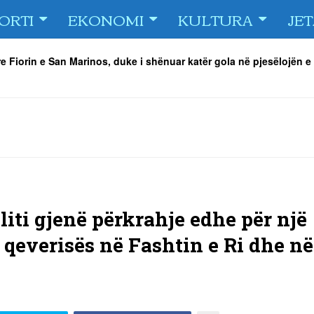
ORTI
EKONOMI
KULTURA
JE
e Fiorin e San Marinos, duke i shënuar katër gola në pjesëlojën e
jnerin Orhan Abdi
-
06/08/2026
r këta lojtarë
-
06/08/2026
acionin ndaj Tre Fiori
-
06/08/2026
rëson Dritën
-
06/08/2026
olici portofolin me dokumente dhe të holla
-
06/08/2026
 TURNEU I BEACH VOLLEY KAMENICA 2026
-
04/08/2026
liti gjenë përkrahje edhe për një
qeverisës në Fashtin e Ri dhe në