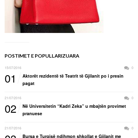
POSTIMET E POPULLARIZUARA
15/07/2016
0
01
Aktorët rezidentë të Teatrit të Gjilanit po i presin
pagat
21/07/2016
0
02
Në Universitetin “Kadri Zeka” u mbajtën provimet
pranuese
21/07/2016
0
Bursa e Turqisë ndihmon shkollat e Gjilanit me