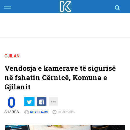
Skip
to
content
GJILAN
Vendosja e kamerave të sigurisë
në fshatin Cërnicë, Komuna e
Gjilanit
0
SHARES
09/07/2026
KRYELAJMI