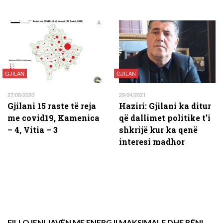
GJILAN
GJILAN
27/08/2020
29/04/2021
Gjilani 15 raste të reja
Haziri: Gjilani ka ditur
me covid19, Kamenica
që dallimet politike t’i
– 4, Vitia – 3
shkrijë kur ka qenë
interesi madhor
FILLOJENI JAVËN ME ENERGJI MAKSIMALE DHE BËNI