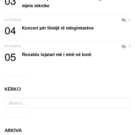
03
mjete teknike
21/07/2016
0
04
Koncert për fëmijë të mërgimtarëve
21/07/2016
0
05
Ronaldo lojatari më i mirë në botë
KËRKO
ARKIVA