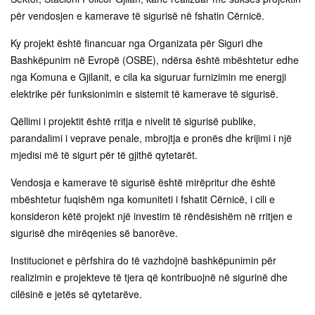
për vendosjen e kamerave të sigurisë në fshatin Cërnicë.
Ky projekt është financuar nga Organizata për Siguri dhe
Bashkëpunim në Evropë (OSBE), ndërsa është mbështetur edhe
nga Komuna e Gjilanit, e cila ka siguruar furnizimin me energji
elektrike për funksionimin e sistemit të kamerave të sigurisë.
Qëllimi i projektit është rritja e nivelit të sigurisë publike,
parandalimi i veprave penale, mbrojtja e pronës dhe krijimi i një
mjedisi më të sigurt për të gjithë qytetarët.
Vendosja e kamerave të sigurisë është mirëpritur dhe është
mbështetur fuqishëm nga komuniteti i fshatit Cërnicë, i cili e
konsideron këtë projekt një investim të rëndësishëm në rritjen e
sigurisë dhe mirëqenies së banorëve.
Institucionet e përfshira do të vazhdojnë bashkëpunimin për
realizimin e projekteve të tjera që kontribuojnë në sigurinë dhe
cilësinë e jetës së qytetarëve.