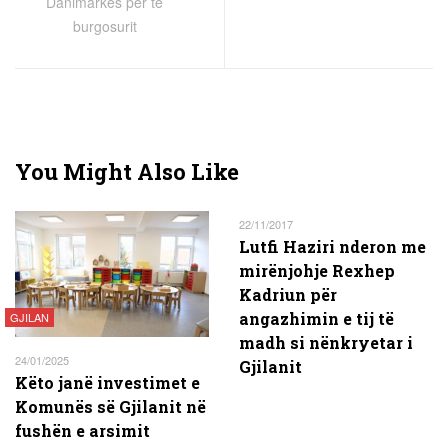
Danimarkës për të
burgosurit
You Might Also Like
22/11/2017
Lutfi Haziri nderon me
mirënjohje Rexhep
Kadriun për
angazhimin e tij të
GJILAN
madh si nënkryetar i
24/01/2025
Gjilanit
Këto janë investimet e
Komunës së Gjilanit në
fushën e arsimit