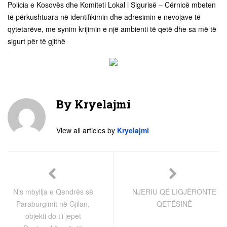
Policia e Kosovës dhe Komiteti Lokal i Sigurisë – Cërnicë mbeten
të përkushtuara në identifikimin dhe adresimin e nevojave të
qytetarëve, me synim krijimin e një ambienti të qetë dhe sa më të
sigurt për të gjithë
By
Kryelajmi
View all articles by
Kryelajmi
Nis mbyllja e Qendrës së
NJERIU QË LIGJËRONTE
Paraburgimit në Gjilan,
QETËSINË
objekti do t’i jepet