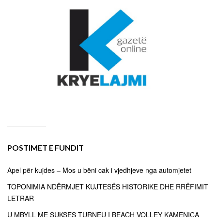
POSTIMET E FUNDIT
Apel për kujdes – Mos u bëni cak i vjedhjeve nga automjetet
TOPONIMIA NDËRMJET KUJTESËS HISTORIKE DHE RRËFIMIT
LETRAR
U MBYLL ME SUKSES TURNEU I BEACH VOLLEY KAMENICA