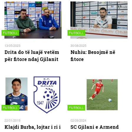
FUTBOLL
FUTBOLL
13/05/2023
30/08/2025
Drita do të luajë vetëm
Nuhiu: Besojmë në
për fitore ndaj Gjilanit
fitore
FUTBOLL
FUTBOLL
22/01/2019
02/09/2024
Klajdi Burba, lojtar i ri i
SC Gjilani e Armend