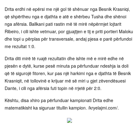
Drita erdhi në epërsi me një gol të shënuar nga Besnik Krasniqi,
që shpërtheu nga e djathta e atë e shërbeu Tusha dhe shënoi
nga afërsia. Ballkani pati rastin më të mirë nëpërmjet lojtarit
Ribeiro, i cili ishte vetmuar, por gjuajtjen e tij e priti portieri Maloku
dhe topi u përplas për transversale, andaj pjesa e parë përfundoi
me rezultat 1:0.
Drita diti mirë të ruajë rezultatin dhe ishte më e mirë edhe në
pjesën e dytë, kurse pesë minuta pa përfunduar ndeshja ia doli
që të sigurojë fitoren, kur pas një harkimi nga e djathta të Besnik
Krasniqit, në tollovinë e krijuar më së miri u gjet zëvendësuesi
Dante, i cili nga afërsia futi topin në rrjetë për 2:0.
Kështu, disa xhiro pa përfunduar kampionati Drita edhe
matematikisht ka siguruar titullin kampion. /kryelajmi.com/.