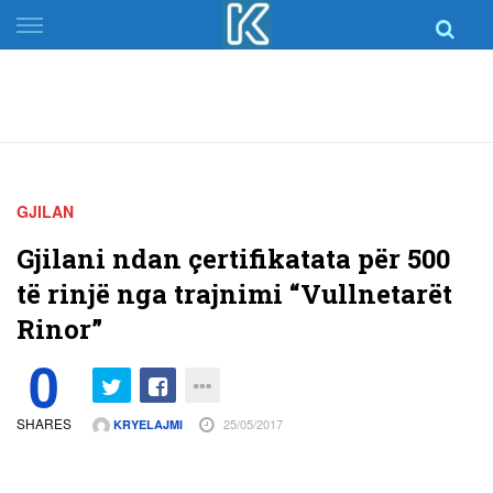
Skip
to
content
GJILAN
Gjilani ndan çertifikatata për 500
të rinjë nga trajnimi “Vullnetarët
Rinor”
0
SHARES
25/05/2017
KRYELAJMI