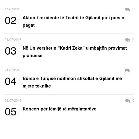
15/07/2016
0
02
Aktorët rezidentë të Teatrit të Gjilanit po i presin
pagat
21/07/2016
0
03
Në Universitetin “Kadri Zeka” u mbajtën provimet
pranuese
21/07/2016
0
04
Bursa e Turqisë ndihmon shkollat e Gjilanit me
mjete teknike
21/07/2016
0
05
Koncert për fëmijë të mërgimtarëve