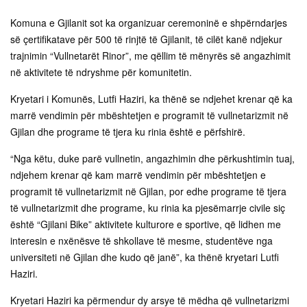
Komuna e Gjilanit sot ka organizuar ceremoninë e shpërndarjes
së çertifikatave për 500 të rinjtë të Gjilanit, të cilët kanë ndjekur
trajnimin “Vullnetarët Rinor”, me qëllim të mënyrës së angazhimit
në aktivitete të ndryshme për komunitetin.
Kryetari i Komunës, Lutfi Haziri, ka thënë se ndjehet krenar që ka
marrë vendimin për mbështetjen e programit të vullnetarizmit në
Gjilan dhe programe të tjera ku rinia është e përfshirë.
“Nga këtu, duke parë vullnetin, angazhimin dhe përkushtimin tuaj,
ndjehem krenar që kam marrë vendimin për mbështetjen e
programit të vullnetarizmit në Gjilan, por edhe programe të tjera
të vullnetarizmit dhe programe, ku rinia ka pjesëmarrje civile siç
është “Gjilani Bike” aktivitete kulturore e sportive, që lidhen me
interesin e nxënësve të shkollave të mesme, studentëve nga
universiteti në Gjilan dhe kudo që janë”, ka thënë kryetari Lutfi
Haziri.
Kryetari Haziri ka përmendur dy arsye të mëdha që vullnetarizmi