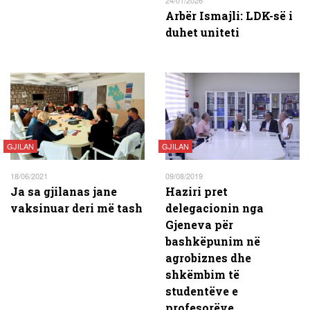
Arbër Ismajli: LDK-së i
duhet uniteti
GJILAN
GJILAN
18/06/2021
09/08/2019
Ja sa gjilanas jane
Haziri pret
vaksinuar deri më tash
delegacionin nga
Gjeneva për
bashkëpunim në
agrobiznes dhe
shkëmbim të
studentëve e
profesorëve