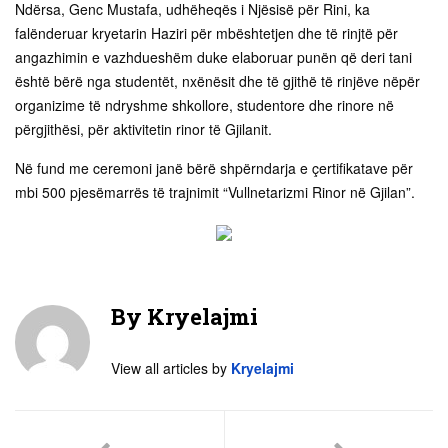
Ndërsa, Genc Mustafa, udhëheqës i Njësisë për Rini, ka
falënderuar kryetarin Haziri për mbështetjen dhe të rinjtë për
angazhimin e vazhdueshëm duke elaboruar punën që deri tani
është bërë nga studentët, nxënësit dhe të gjithë të rinjëve nëpër
organizime të ndryshme shkollore, studentore dhe rinore në
përgjithësi, për aktivitetin rinor të Gjilanit.
Në fund me ceremoni janë bërë shpërndarja e çertifikatave për
mbi 500 pjesëmarrës të trajnimit “Vullnetarizmi Rinor në Gjilan”.
By
Kryelajmi
View all articles by
Kryelajmi