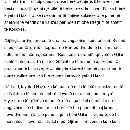
vullnetarizmin si i diplomuar, duke bërë që njerëzit të ndërtojnë
besimin ndaj tij, që ai një ditë të bëhej president i vendit”, ka thënë
kryetari Haziri, duke i dëshiruar të rinjëve suksese dhe punë në
shërbim të vendit dhe kauzës për ndërtim dhe integrim të shtetit
të Kosovës.
“Gjithçka arrihet me punë dhe me angazhim, kudo që jeni. Shumë
shpejtë do të jeni të integruar në Europë dhe do të keni mundësi
edhe më të mëdha, përmes “Rasmus programit”, që vetëm Gjilani
është i integruar. Të rinjtë e Gjilanit do të mund të aplikojnë në
programe të bursave, të punës për student dhe në programe të
punës vullnetare”, ka thënë mes tjerash kryetari Haziri.
Në fund, kryetari Haziri ka kërkuar që rinia të jetë organizatore të
aktiviteteve të shumta, mbrëmjeve të ndryshme, por, detyrë
kryesore e të gjithëve duhet të jetë angazhimi në mësim dhe
angazhimi në studime, duke bërë kështu prindërit tuaj krenar,
neve dhe me një fjalë punoni që ta bëni Gjilanin krenarë, që t’u
mbështesim juve në aktivitetin për Gjilanin, në vendin ku e keni.