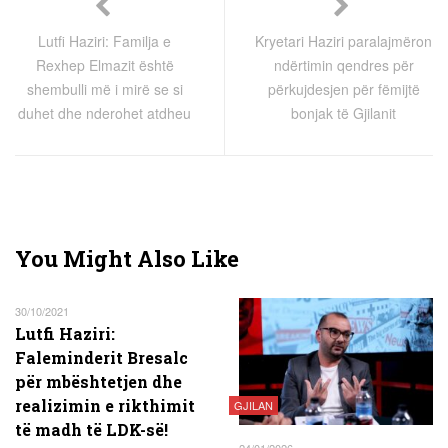
Lutfi Haziri: Familja e
Kryetari Haziri paralajmëron
Rexhep Elmazit është
ndërtimin qendres për
shembulli më i mirë se si
përkujdesjen për fëmijtë
duhet dhe nderohet atdheu
bonjak të Gjilanit
You Might Also Like
30/10/2021
Lutfi Haziri:
Faleminderit Bresalc
për mbështetjen dhe
realizimin e rikthimit
GJILAN
të madh të LDK-së!
24/01/2026