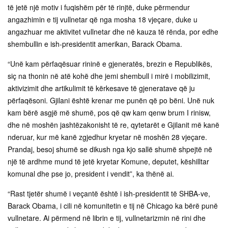
të jetë një motiv i fuqishëm për të rinjtë, duke përmendur
angazhimin e tij vullnetar që nga mosha 18 vjeçare, duke u
angazhuar me aktivitet vullnetar dhe në kauza të rënda, por edhe
shembullin e ish-presidentit amerikan, Barack Obama.
“Unë kam përfaqësuar rininë e gjeneratës, brezin e Republikës,
siç na thonin në atë kohë dhe jemi shembull i mirë i mobilizimit,
aktivizimit dhe artikulimit të kërkesave të gjeneratave që ju
përfaqësoni. Gjilani është krenar me punën që po bëni. Unë nuk
kam bërë asgjë më shumë, pos që qw kam qenw brum I rinisw,
dhe në moshën jashtëzakonisht të re, qytetarët e Gjilanit më kanë
nderuar, kur më kanë zgjedhur kryetar në moshën 28 vjeçare.
Prandaj, besoj shumë se dikush nga kjo sallë shumë shpejtë në
një të ardhme mund të jetë kryetar Komune, deputet, këshilltar
komunal dhe pse jo, president i vendit”, ka thënë ai.
“Rast tjetër shumë i veçantë është i ish-presidentit të SHBA-ve,
Barack Obama, i cili në komunitetin e tij në Chicago ka bërë punë
vullnetare. Ai përmend në librin e tij, vullnetarizmin në rini dhe