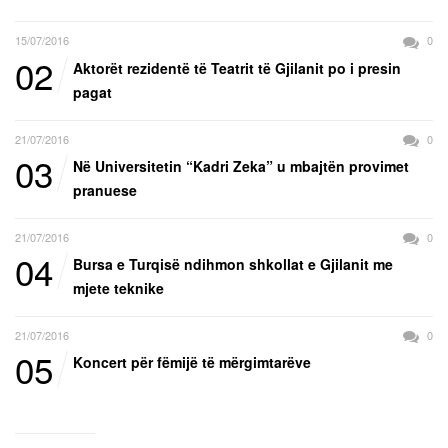
15/07/2016
0
02
Aktorët rezidentë të Teatrit të Gjilanit po i presin
pagat
21/07/2016
0
03
Në Universitetin “Kadri Zeka” u mbajtën provimet
pranuese
21/07/2016
0
04
Bursa e Turqisë ndihmon shkollat e Gjilanit me
mjete teknike
21/07/2016
0
05
Koncert për fëmijë të mërgimtarëve