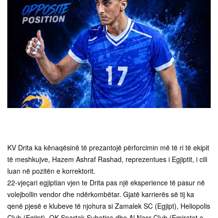
KV Drita ka kënaqësinë të prezantojë përforcimin më të ri të ekipit
të meshkujve, Hazem Ashraf Rashad, reprezentues i Egjiptit, i cili
luan në pozitën e korrektorit.
22-vjeçari egjiptian vjen te Drita pas një eksperience të pasur në
volejbollin vendor dhe ndërkombëtar. Gjatë karrierës së tij ka
qenë pjesë e klubeve të njohura si Zamalek SC (Egjipt), Heliopolis
Club (Egjipt), OK Spartak Subotica dhe Al Nasr Club (Emiratet e