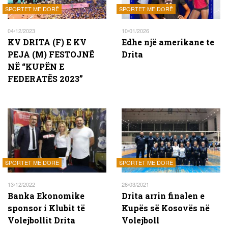
SPORTET ME DORË
SPORTET ME DORË
04/12/2023
10/01/2026
KV DRITA (F) E KV
Edhe një amerikane te
PEJA (M) FESTOJNË
Drita
NË “KUPËN E
FEDERATËS 2023”
SPORTET ME DORË
SPORTET ME DORË
13/12/2022
26/03/2021
Banka Ekonomike
Drita arrin finalen e
sponsor i Klubit të
Kupës së Kosovës në
Volejbollit Drita
Volejboll