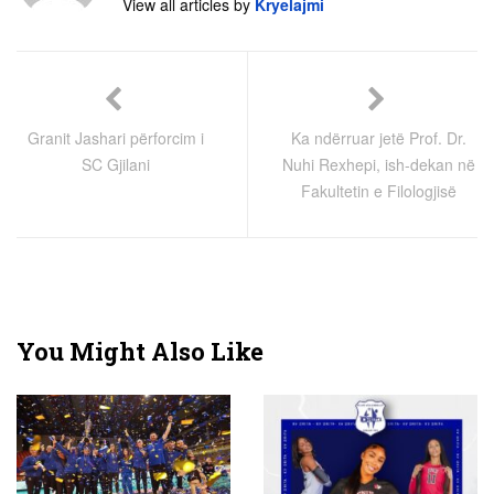
View all articles by
Kryelajmi
Granit Jashari përforcim i
Ka ndërruar jetë Prof. Dr.
SC Gjilani
Nuhi Rexhepi, ish-dekan në
Fakultetin e Filologjisë
You Might Also Like