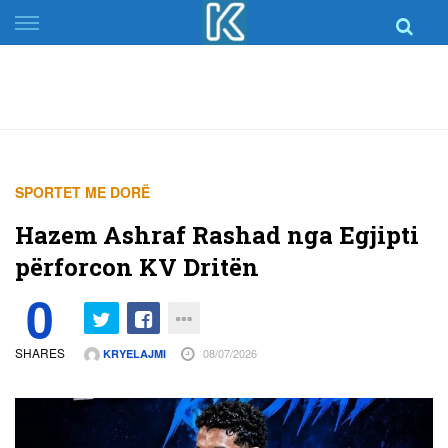
Skip
to
content
SPORTET ME DORË
Hazem Ashraf Rashad nga Egjipti
përforcon KV Dritën
0
SHARES
08/07/2026
KRYELAJMI