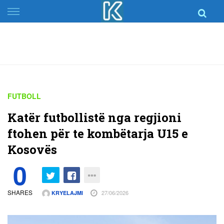
Skip
to
content
FUTBOLL
Katër futbollistë nga regjioni
ftohen për te kombëtarja U15 e
Kosovës
0
SHARES
27/06/2026
KRYELAJMI