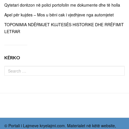
Qytetari dorëzon në polici portofolin me dokumente dhe të holla
Apel për kujdes – Mos u bëni cak i vjedhjeve nga automjetet
TOPONIMIA NDËRMJET KUJTESËS HISTORIKE DHE RRËFIMIT
LETRAR
KËRKO
© Portali i Lajmeve kryelajmi.com. Materialet në këtë website,