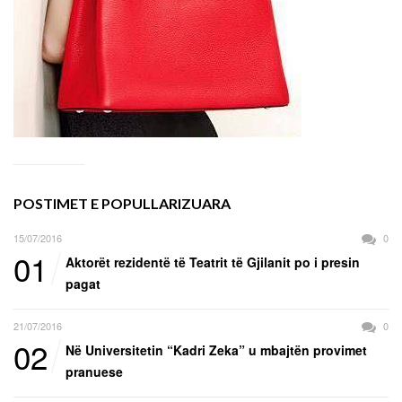
POSTIMET E POPULLARIZUARA
15/07/2016
0
01
Aktorët rezidentë të Teatrit të Gjilanit po i presin
pagat
21/07/2016
0
02
Në Universitetin “Kadri Zeka” u mbajtën provimet
pranuese