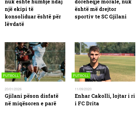
nuk është humbje ndaj
dorëheqje morale, nuk
një ekipi të
është më drejtor
konsoliduar është për
sportiv te SC Gjilani
lëvdatë
FUTBOLL
FUTBOLL
20/01/2026
11/09/2020
Gjilani pëson disfatë
Enhar Cakolli, lojtar i ri
në miqësoren e parë
i FC Drita