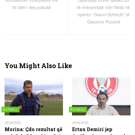
Konfiskohet motoçikleta me
Gjilanasja Elonë Sadiku do
të cilën i ikej policisë
të interpretojë rolin Nella në
operën “Gianni Schicchi” të
Giacomo Puccinit
You Might Also Like
FUTBOLL
FUTBOLL
28/08/2022
22/04/2025
Morina: Çdo rezultat që
Ertan Demiri jep