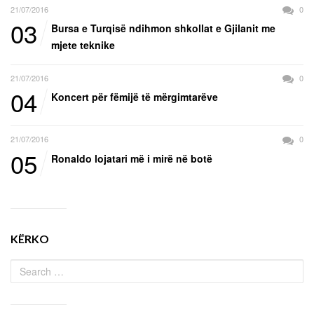
21/07/2016
0
03
Bursa e Turqisë ndihmon shkollat e Gjilanit me
mjete teknike
21/07/2016
0
04
Koncert për fëmijë të mërgimtarëve
21/07/2016
0
05
Ronaldo lojatari më i mirë në botë
KËRKO