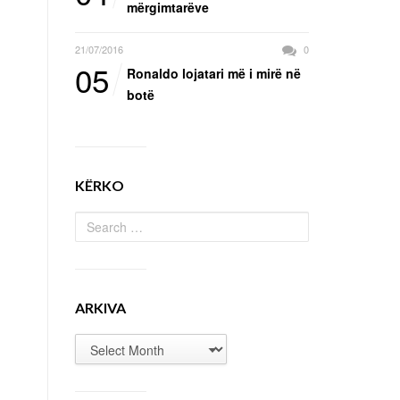
mërgimtarëve
21/07/2016
0
05
Ronaldo lojatari më i mirë në
botë
KËRKO
ARKIVA