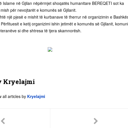
isë Islame në Gjilan nëpërmjet shoqatës humanitare BEREQETI sot ka
mish për nevojtarët e komunës së Gjilanit.
shtë një pjesë e mishit të kurbanave të therrur në organizimin e Bashkë
Përfituesit e ketij organizimi ishin jetimët e komunës së Gjilanit, komuni
teranëve si dhe shtresa të tjera skamnorësh.
y
Kryelajmi
 all articles by
Kryelajmi