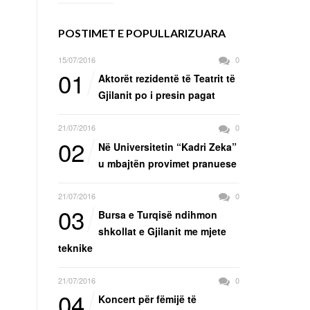
POSTIMET E POPULLARIZUARA
15/07/2016
0
01
Aktorët rezidentë të Teatrit të
Gjilanit po i presin pagat
21/07/2016
0
02
Në Universitetin “Kadri Zeka”
u mbajtën provimet pranuese
21/07/2016
0
03
Bursa e Turqisë ndihmon
shkollat e Gjilanit me mjete
teknike
21/07/2016
0
04
Koncert për fëmijë të