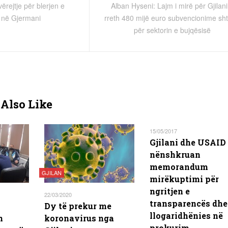
rejtje për blerjen e
Alban Hyseni: Lajm i mirë për Gjilani
 në Gjermani
rreth 480 mijë euro subvencionime sh
për sektorin e bujqësisë
Also Like
15/05/2017
Gjilani dhe USAID
nënshkruan
memorandum
GJILAN
mirëkuptimi për
ngritjen e
22/03/2020
transparencës dhe
Dy të prekur me
llogaridhënies në
n
koronavirus nga
prokurim