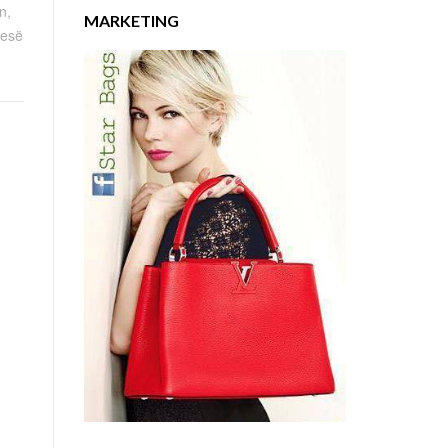
n,
MARKETING
tesë