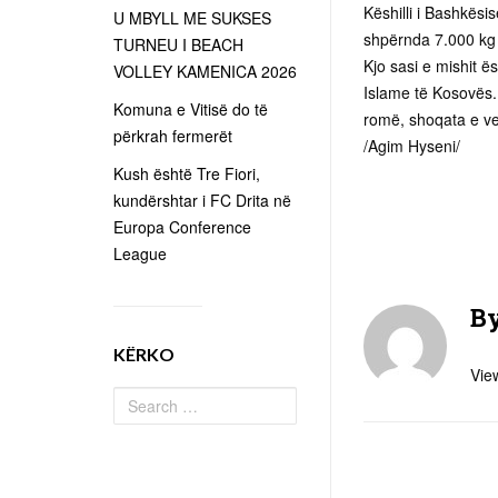
Këshilli i Bashkës
U MBYLL ME SUKSES
shpërnda 7.000 kg 
TURNEU I BEACH
Kjo sasi e mishit ë
VOLLEY KAMENICA 2026
Islame të Kosovës. 
Komuna e Vitisë do të
romë, shoqata e ve
përkrah fermerët
/Agim Hyseni/
Kush është Tre Fiori,
kundërshtar i FC Drita në
Europa Conference
League
B
KËRKO
View