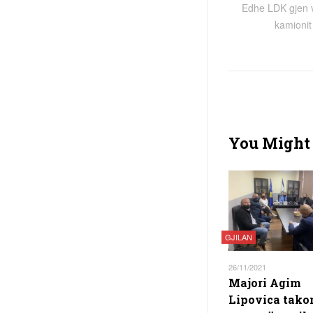
Edhe LDK gjen vë
kamionit
You Might 
GJILAN
26/11/2021
Majori Agim
Lipovica tako