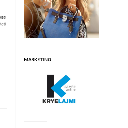
sisë
teti
MARKETING