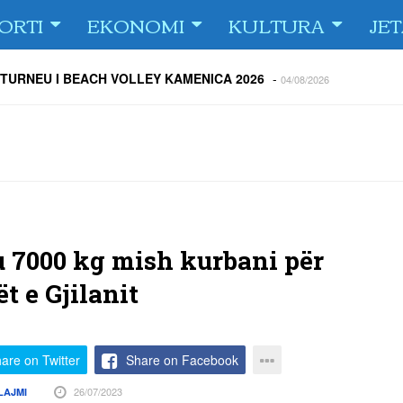
ORTI
EKONOMI
KULTURA
JE
 TURNEU I BEACH VOLLEY KAMENICA 2026
-
04/08/2026
 kundërshtar i FC Drita në Europa Conference League
-
04/08/2026
ë Dritën ndaj Tre Fiori
-
04/08/2026
rija Ramadanin
-
04/08/2026
 te dera e shtëpisë
-
03/08/2026
Islame në Gjilan organizoi pritje për bashkatdhetarët
-
03/08/2026
rita e Gjilani të luajnë nën dritën e reflektorëve
-
03/08/2026
 7000 kg mish kurbani për
t e Gjilanit
are on Twitter
Share on Facebook
26/07/2023
LAJMI