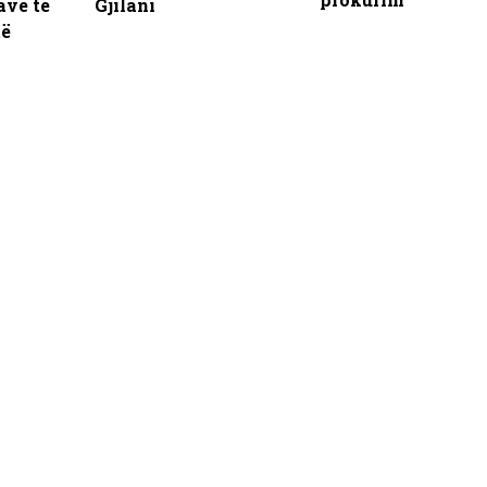
ave të
Gjilani
të