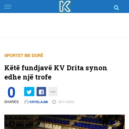
Skip
to
content
SPORTET ME DORË
Këtë fundjavë KV Drita synon
edhe një trofe
0
SHARES
30/11/2023
KRYELAJMI