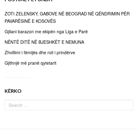
ZOTI ZELENSKY, GABOVE NË BEOGRAD NË QËNDRIMIN PËR
PAVARËSINË E KOSOVËS
Gjilani barazon me ekipën nga Liga e Parë
NËNTË DITË NË BJESHKËT E NEMUNA
Zhvillimi i fëmijës dhe roli i prindërve
Gjithnjë më pranë qytetarit
KËRKO