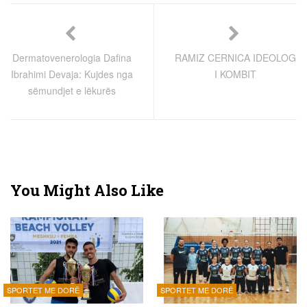
Dermatovenerologia Dafina
RAMIZ CERNICA IDEOLOG
Ibrahimi Devaja: Kujdes nga
I KOMBIT
sëmundjet e lëkurës
You Might Also Like
SPORTET ME DORË
SPORTET ME DORË