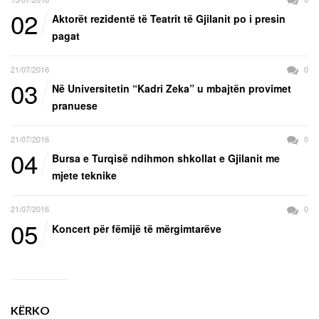
02
Aktorët rezidentë të Teatrit të Gjilanit po i presin
pagat
21/07/2016
0
03
Në Universitetin “Kadri Zeka” u mbajtën provimet
pranuese
21/07/2016
0
04
Bursa e Turqisë ndihmon shkollat e Gjilanit me
mjete teknike
21/07/2016
0
05
Koncert për fëmijë të mërgimtarëve
KËRKO