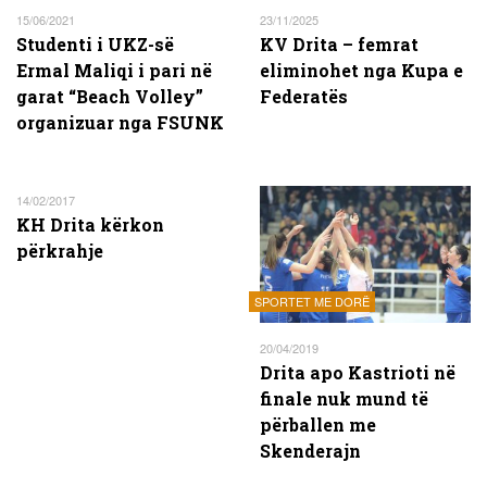
15/06/2021
23/11/2025
Studenti i UKZ-së
KV Drita – femrat
Ermal Maliqi i pari në
eliminohet nga Kupa e
garat “Beach Volley”
Federatës
organizuar nga FSUNK
14/02/2017
KH Drita kërkon
përkrahje
SPORTET ME DORË
20/04/2019
Drita apo Kastrioti në
finale nuk mund të
përballen me
Skenderajn