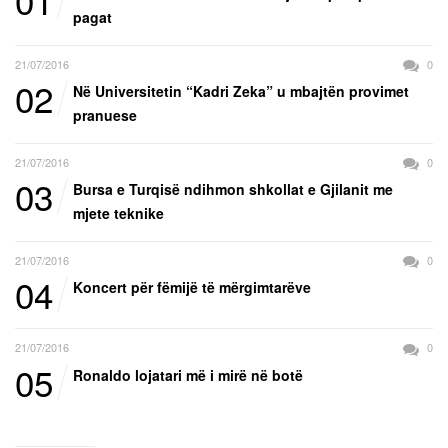
01
pagat
21/07/2016
0
02
Në Universitetin “Kadri Zeka” u mbajtën provimet
pranuese
21/07/2016
0
03
Bursa e Turqisë ndihmon shkollat e Gjilanit me
mjete teknike
21/07/2016
0
04
Koncert për fëmijë të mërgimtarëve
21/07/2016
0
05
Ronaldo lojatari më i mirë në botë