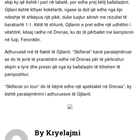
ekip ky që është i pari në tabelë, por edhe prej këtij ballafaqimi,
Gjilani është kthyer kokëlartë, ngase ia doli që edhe nga kjo
ndeshje të shkëpus një pikë, duke luajtur sërish me rezultat të
barabartë 1:1. Këtë të shtunë, Gjilanin e pret edhe një udhëtim i
vështirë, kësaj radhe në Drenas, ku do të përballet me kampionin
në fuqi, Feroniklin.
Adhuruesit më të flaktë të Gjilanit, “Skifterat” kanë paralajmëruar
se do të jenë të pranishëm edhe në Drenas për të përkrahur
ekipin e tyre dhe presin që nga ky ballafaqim të kthehen të
pamposhtur.
“Skfiterat on tour” do të bëjnë edhe një spektakël në Drenas”, ky
është paralajmërimi i adhuruesve të Gjilanit.
By
Kryelajmi