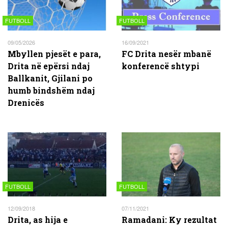
FUTBOLL
FUTBOLL
09/05/2026
16/09/2021
Mbyllen pjesët e para,
FC Drita nesër mbanë
Drita në epërsi ndaj
konferencë shtypi
Ballkanit, Gjilani po
humb bindshëm ndaj
Drenicës
FUTBOLL
FUTBOLL
12/09/2018
07/11/2021
Drita, as hija e
Ramadani: Ky rezultat