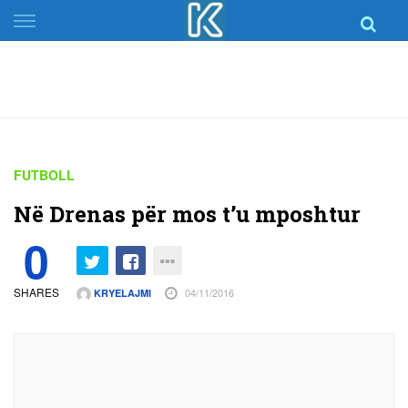
Skip
to
content
FUTBOLL
Në Drenas për mos t’u mposhtur
0
SHARES
04/11/2016
KRYELAJMI