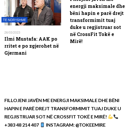
energji maksimale dhe
bëni hapin e parë drejt
transformimit tuaj
TE NDRYSHME
duke u regjistruar sot
26/03/2023
në CrossFit Tokë e
Ilmi Mustafa: AAK po
Mirë!
rritet e po zgjerohet në
Gjermani
FILLOJENI JAVËN ME ENERGJI MAKSIMALE DHE BËNI
HAPIN E PARË DREJT TRANSFORMIMIT TUAJ DUKE U
REGJISTRUAR SOT NË CROSSFIT TOKË E MIRË!
+383 48 214 407
INSTAGRAM: @TOKEEMIRE