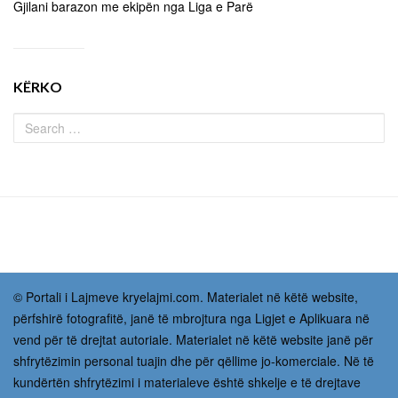
Gjilani barazon me ekipën nga Liga e Parë
KËRKO
© Portali i Lajmeve kryelajmi.com. Materialet në këtë website,
përfshirë fotografitë, janë të mbrojtura nga Ligjet e Aplikuara në
vend për të drejtat autoriale. Materialet në këtë website janë për
shfrytëzimin personal tuajin dhe për qëllime jo-komerciale. Në të
kundërtën shfrytëzimi i materialeve është shkelje e të drejtave