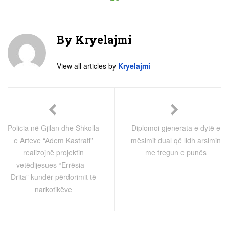
By
Kryelajmi
View all articles by
Kryelajmi
Policia në Gjilan dhe Shkolla
Diplomoi gjenerata e dytë e
e Arteve “Adem Kastrati”
mësimit dual që lidh arsimin
realizojnë projektin
me tregun e punës
vetëdijesues “Errësia –
Drita” kundër përdorimit të
narkotikëve