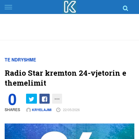
Skip
to
content
TE NDRYSHME
Radio Star kremton 24-vjetorin e
themelimit
0
SHARES
22/05/2026
KRYELAJMI