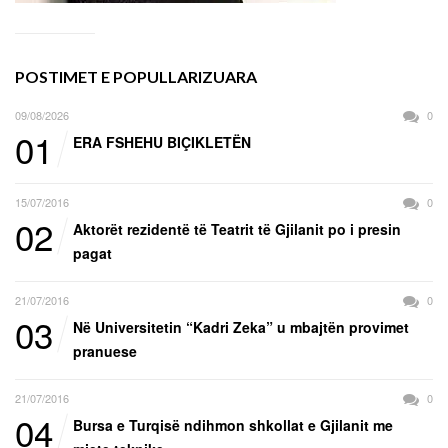
POSTIMET E POPULLARIZUARA
09/08/2026
0
01
ERA FSHEHU BIÇIKLETËN
15/07/2016
0
02
Aktorët rezidentë të Teatrit të Gjilanit po i presin
pagat
21/07/2016
0
03
Në Universitetin “Kadri Zeka” u mbajtën provimet
pranuese
21/07/2016
0
04
Bursa e Turqisë ndihmon shkollat e Gjilanit me