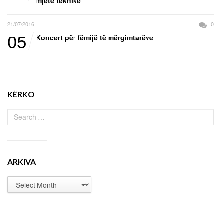
mjete teknike
21/07/2016
0
05
Koncert për fëmijë të mërgimtarëve
KËRKO
ARKIVA