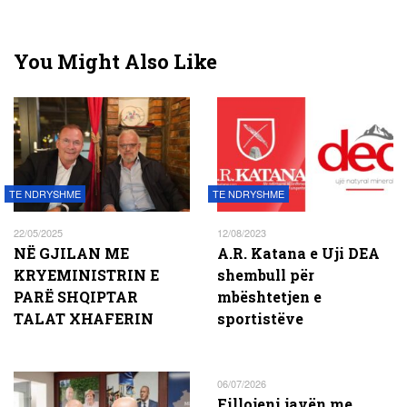
You Might Also Like
TE NDRYSHME
TE NDRYSHME
22/05/2025
12/08/2023
NË GJILAN ME
A.R. Katana e Uji DEA
KRYEMINISTRIN E
shembull për
PARË SHQIPTAR
mbështetjen e
TALAT XHAFERIN
sportistëve
06/07/2026
Fillojeni javën me