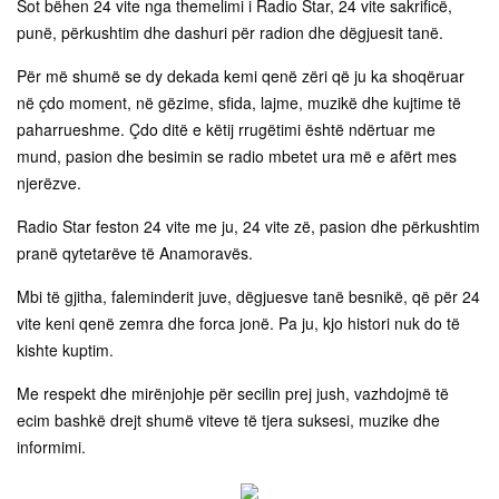
Sot bëhen 24 vite nga themelimi i Radio Star, 24 vite sakrificë,
punë, përkushtim dhe dashuri për radion dhe dëgjuesit tanë.
Për më shumë se dy dekada kemi qenë zëri që ju ka shoqëruar
në çdo moment, në gëzime, sfida, lajme, muzikë dhe kujtime të
paharrueshme. Çdo ditë e këtij rrugëtimi është ndërtuar me
mund, pasion dhe besimin se radio mbetet ura më e afërt mes
njerëzve.
Radio Star feston 24 vite me ju, 24 vite zë, pasion dhe përkushtim
pranë qytetarëve të Anamoravës.
Mbi të gjitha, faleminderit juve, dëgjuesve tanë besnikë, që për 24
vite keni qenë zemra dhe forca jonë. Pa ju, kjo histori nuk do të
kishte kuptim.
Me respekt dhe mirënjohje për secilin prej jush, vazhdojmë të
ecim bashkë drejt shumë viteve të tjera suksesi, muzike dhe
informimi.