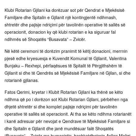
Klubi Rotarian Gjilani ka dorëzuar sot për Qendrat e Mjekësisë
Familjare dhe Spitalin e Gjilanit një kontingjentë ndihmash,
shtretër dhe pajisje ndriçimi për tavolinën operative të sallës së
operacionit, donacion ky që klubi rotarian e ka siguruar fal
ndihmës së Shoqatës “Busavata” – Zvicër.
Në këtë ceremoni të dorëzim pranimit të këtij donacioni, merrnin
pjesë edhe kryesuesja e Kuvendit Komunal të Gjilanit, Valentina
Bunjaku – Rexhepi, përfaqësues të Spitalit të Përgjithshëm të
Gjilanit si dhe të Qendrës së Mjekësisë Familjare në Gjilan, si dhe
rotarianë gjilanas.
Fatos Qerimi, kryetar i Klubit Rotarian Gjilani ka thënë se këto
ndihma që po i dorëzon sot Klubi Rotarian Gjilani, përbëhen nga
dhjetë shtretër si dhe komplet pajisje ndriçimi për tavolinën
operative të sallës së operacionit. Ai tha se këto ndihma rotarianët
i kanë adresuar për nevojat e Qendrave të Mjekësisë Familjare si
dhe Spitalin e Gjilanit dhe janë mundësuar falë Shoqatës
“Busavata” – Zvicër me humanistin, bashkatdhetarin Asllan Maliqi.