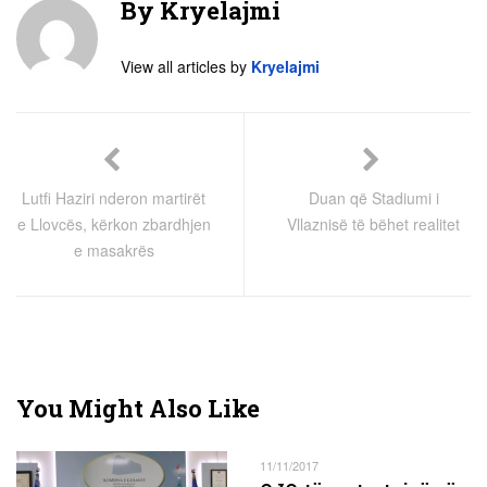
By
Kryelajmi
View all articles by
Kryelajmi
Lutfi Haziri nderon martirët
Duan që Stadiumi i
e Llovcës, kërkon zbardhjen
Vllaznisë të bëhet realitet
e masakrës
You Might Also Like
11/11/2017