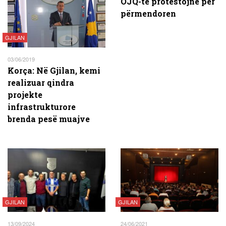
OJQ-të protestojnë për
përmendoren
GJILAN
03/06/2019
Korça: Në Gjilan, kemi
realizuar qindra
projekte
infrastrukturore
brenda pesë muajve
GJILAN
GJILAN
13/09/2024
24/06/2021