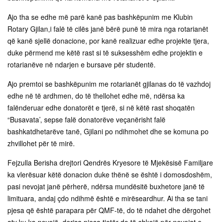
Ajo tha se edhe më parë kanë pas bashkëpunim me Klubin
Rotary Gjilan,i falë të cilës janë bërë punë të mira nga rotarianët
që kanë sjellë donacione, por kanë realizuar edhe projekte tjera,
duke përmend me këtë rast si të suksesshëm edhe projektin e
rotarianëve në ndarjen e bursave për studentë.
Ajo premtoi se bashkëpunim me rotarianët gjilanas do të vazhdoj
edhe në të ardhmen, do të thellohet edhe më, ndërsa ka
falënderuar edhe donatorët e tjerë, si në këtë rast shoqatën
“Busavata’, sepse falë donatorëve veçanërisht falë
bashkatdhetarëve tanë, Gjilani po ndihmohet dhe se komuna po
zhvillohet për të mirë.
Fejzulla Berisha drejtori Qendrës Kryesore të Mjekësisë Familjare
ka vlerësuar këtë donacion duke thënë se është i domosdoshëm,
pasi nevojat janë përherë, ndërsa mundësitë buxhetore janë të
limituara, andaj çdo ndihmë është e mirëseardhur. Ai tha se tani
pjesa që është parapara për QMF-të, do të ndahet dhe dërgohet