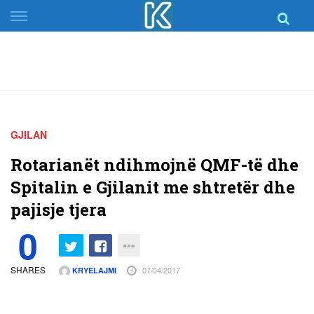
Skip
to
content
GJILAN
Rotarianët ndihmojnë QMF-të dhe
Spitalin e Gjilanit me shtretër dhe
pajisje tjera
0
SHARES
07/04/2017
KRYELAJMI