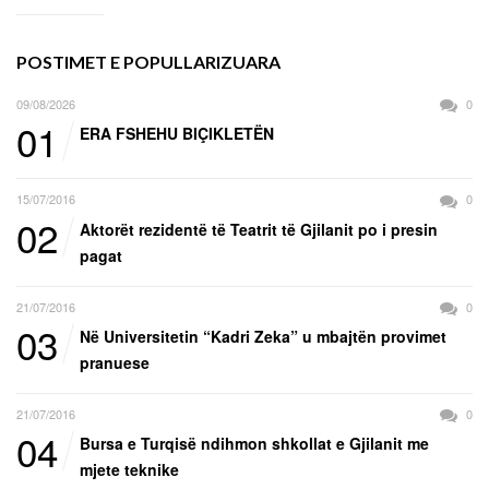
POSTIMET E POPULLARIZUARA
09/08/2026
0
01
ERA FSHEHU BIÇIKLETËN
15/07/2016
0
02
Aktorët rezidentë të Teatrit të Gjilanit po i presin
pagat
21/07/2016
0
03
Në Universitetin “Kadri Zeka” u mbajtën provimet
pranuese
21/07/2016
0
04
Bursa e Turqisë ndihmon shkollat e Gjilanit me
mjete teknike