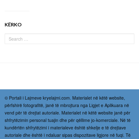
KËRKO
© Portali i Lajmeve kryelajmi.com. Materialet në këtë website,
përfshirë fotografitë, janë të mbrojtura nga Ligjet e Aplikuara në
vend për të drejtat autoriale. Materialet në këtë website janë për
shfrytëzimin personal tuajin dhe për qëllime jo-komerciale. Në të
kundërtën shfrytëzimi i materialeve është shkelje e të drejtave
autoriale dhe është i ndaluar sipas dispozitave ligjore në fuqi. Të