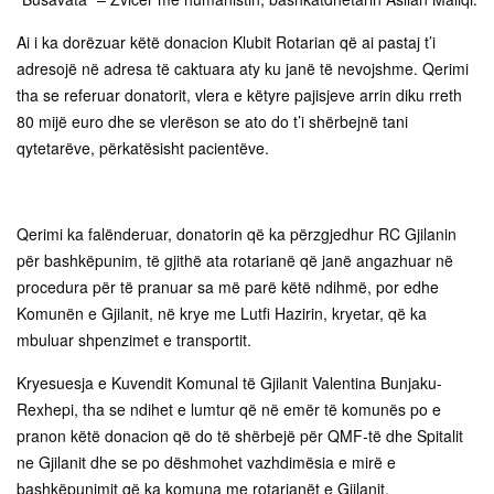
Ai i ka dorëzuar këtë donacion Klubit Rotarian që ai pastaj t’i
adresojë në adresa të caktuara aty ku janë të nevojshme. Qerimi
tha se referuar donatorit, vlera e këtyre pajisjeve arrin diku rreth
80 mijë euro dhe se vlerëson se ato do t’i shërbejnë tani
qytetarëve, përkatësisht pacientëve.
Qerimi ka falënderuar, donatorin që ka përzgjedhur RC Gjilanin
për bashkëpunim, të gjithë ata rotarianë që janë angazhuar në
procedura për të pranuar sa më parë këtë ndihmë, por edhe
Komunën e Gjilanit, në krye me Lutfi Hazirin, kryetar, që ka
mbuluar shpenzimet e transportit.
Kryesuesja e Kuvendit Komunal të Gjilanit Valentina Bunjaku-
Rexhepi, tha se ndihet e lumtur që në emër të komunës po e
pranon këtë donacion që do të shërbejë për QMF-të dhe Spitalit
ne Gjilanit dhe se po dëshmohet vazhdimësia e mirë e
bashkëpunimit që ka komuna me rotarianët e Gjilanit.