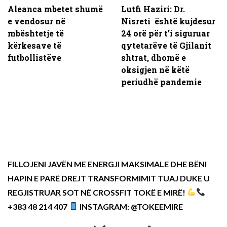
Aleanca mbetet shumë
Lutfi Haziri: Dr.
e vendosur në
Nisreti është kujdesur
mbështetje të
24 orë për t’i siguruar
kërkesave të
qytetarëve të Gjilanit
futbollistëve
shtrat, dhomë e
oksigjen në këtë
periudhë pandemie
FILLOJENI JAVËN ME ENERGJI MAKSIMALE DHE BËNI
HAPIN E PARË DREJT TRANSFORMIMIT TUAJ DUKE U
REGJISTRUAR SOT NË CROSSFIT TOKË E MIRË!
+383 48 214 407
INSTAGRAM: @TOKEEMIRE