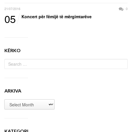
21/07/2016
0
05
Koncert për fëmijë të mërgimtarëve
KËRKO
ARKIVA
KATEGORI