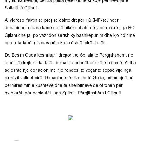
aty ku ka nevojë, derisa pjesa tjetër do të shkojë për nevojat e
Spitalit të Gjilanit.
Ai vlerësoi faktin se prej se është drejtor i QKMF-së, ndër
donacionet e para kanë qenë pikërisht ato që janë marrë nga RC
Gjilani dhe ja, po vazhdon sërish ky bashkëpunim dhe kjo ndihmë
nga rotarianët gjilanas për çka iu është mirënjohës.
Dr, Besim Guda këshilltar i drejtorit të Spitalit të Përgjithshëm, në
emër të drejtorit, ka falënderuar rotarianët për këtë ndihmë. Ai tha
se është një donacion me një rëndësi të veçantë sepse vije nga
njerëzit vullnetmirë. Donacione të tilla, thotë Guda, ndihmojnë në
përmirësimin e kushteve dhe të shërbimeve që ofrohen për
qytetarët, për pacientët, nga Spitali i Përgjithshëm i Gjilanit.