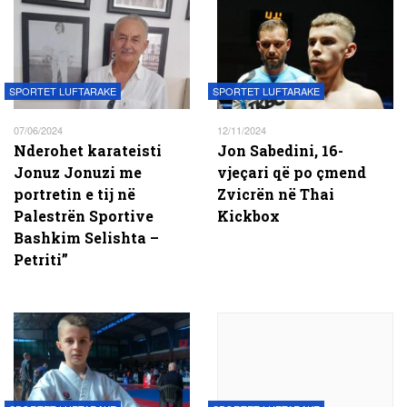
SPORTET LUFTARAKE
SPORTET LUFTARAKE
07/06/2024
12/11/2024
Nderohet karateisti
Jon Sabedini, 16-
Jonuz Jonuzi me
vjeçari që po çmend
portretin e tij në
Zvicrën në Thai
Palestrën Sportive
Kickbox
Bashkim Selishta –
Petriti”