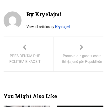
By
Kryelajmi
View all articles by
Kryelajmi
PRESIDENTJA DHE
Protesta e 7 gushtit është
POLITIKA E KAOSIT
thirrja jonë për Republikën
You Might Also Like