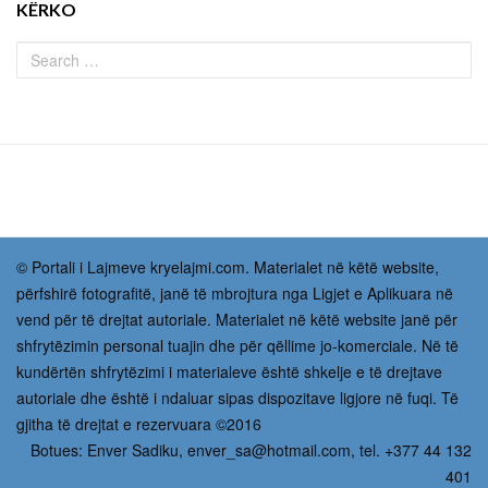
KËRKO
© Portali i Lajmeve kryelajmi.com. Materialet në këtë website,
përfshirë fotografitë, janë të mbrojtura nga Ligjet e Aplikuara në
vend për të drejtat autoriale. Materialet në këtë website janë për
shfrytëzimin personal tuajin dhe për qëllime jo-komerciale. Në të
kundërtën shfrytëzimi i materialeve është shkelje e të drejtave
autoriale dhe është i ndaluar sipas dispozitave ligjore në fuqi. Të
gjitha të drejtat e rezervuara ©2016
Botues: Enver Sadiku,
enver_sa@hotmail.com
, tel. +377 44 132
401