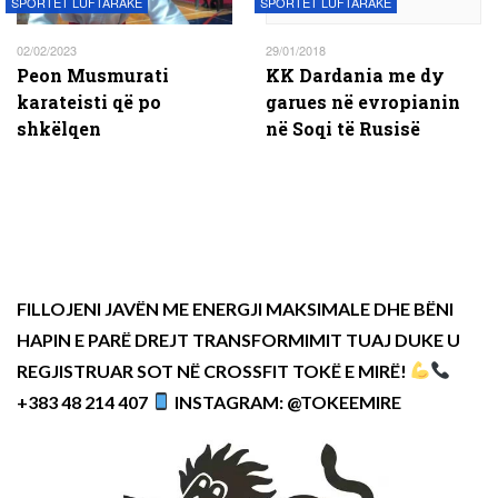
SPORTET LUFTARAKE
SPORTET LUFTARAKE
02/02/2023
29/01/2018
Peon Musmurati
KK Dardania me dy
karateisti që po
garues në evropianin
shkëlqen
në Soqi të Rusisë
FILLOJENI JAVËN ME ENERGJI MAKSIMALE DHE BËNI
HAPIN E PARË DREJT TRANSFORMIMIT TUAJ DUKE U
REGJISTRUAR SOT NË CROSSFIT TOKË E MIRË!
+383 48 214 407
INSTAGRAM: @TOKEEMIRE