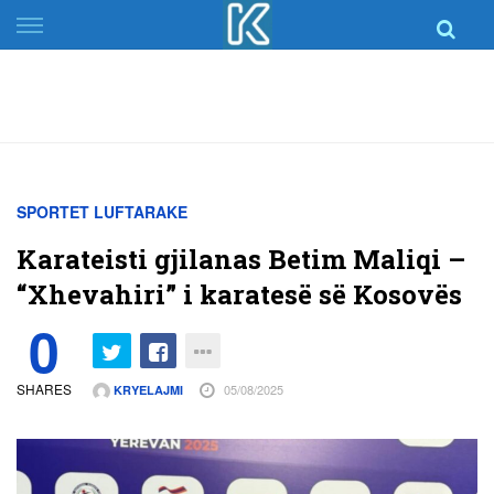
Skip
to
content
SPORTET LUFTARAKE
Karateisti gjilanas Betim Maliqi –
“Xhevahiri” i karatesë së Kosovës
0
SHARES
05/08/2025
KRYELAJMI