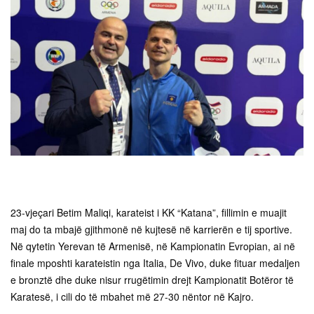
23-vjeçari Betim Maliqi, karateist i KK “Katana”, fillimin e muajit
maj do ta mbajë gjithmonë në kujtesë në karrierën e tij sportive.
Në qytetin Yerevan të Armenisë, në Kampionatin Evropian, ai në
finale mposhti karateistin nga Italia, De Vivo, duke fituar medaljen
e bronztë dhe duke nisur rrugëtimin drejt Kampionatit Botëror të
Karatesë, i cili do të mbahet më 27-30 nëntor në Kajro.