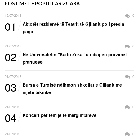
POSTIMET E POPULLARIZUARA
15/07/2016
0
01
Aktorët rezidentë të Teatrit të Gjilanit po i presin
pagat
21/07/2016
0
02
Në Universitetin “Kadri Zeka” u mbajtën provimet
pranuese
21/07/2016
0
03
Bursa e Turqisë ndihmon shkollat e Gjilanit me
mjete teknike
21/07/2016
0
04
Koncert për fëmijë të mërgimtarëve
21/07/2016
0