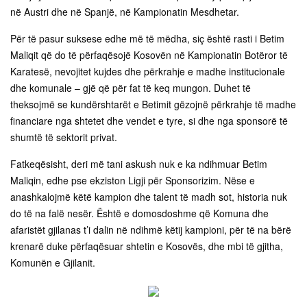
në Austri dhe në Spanjë, në Kampionatin Mesdhetar.
Për të pasur suksese edhe më të mëdha, siç është rasti i Betim
Maliqit që do të përfaqësojë Kosovën në Kampionatin Botëror të
Karatesë, nevojitet kujdes dhe përkrahje e madhe institucionale
dhe komunale – gjë që për fat të keq mungon. Duhet të
theksojmë se kundërshtarët e Betimit gëzojnë përkrahje të madhe
financiare nga shtetet dhe vendet e tyre, si dhe nga sponsorë të
shumtë të sektorit privat.
Fatkeqësisht, deri më tani askush nuk e ka ndihmuar Betim
Maliqin, edhe pse ekziston Ligji për Sponsorizim. Nëse e
anashkalojmë këtë kampion dhe talent të madh sot, historia nuk
do të na falë nesër. Është e domosdoshme që Komuna dhe
afaristët gjilanas t’i dalin në ndihmë këtij kampioni, për të na bërë
krenarë duke përfaqësuar shtetin e Kosovës, dhe mbi të gjitha,
Komunën e Gjilanit.