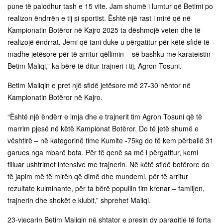
pune të palodhur tash e 15 vite. Jam shumë i lumtur që Betimi po
realizon ëndrrën e tij si sportist. Është një rast i mirë që në
Kampionatin Botëror në Kajro 2025 ta dëshmojë veten dhe të
realizojë ëndrrat. Jemi që tani duke u përgatitur për këtë sfidë të
madhe jetësore për të arritur qëllimin – së bashku me karateistin
Betim Maliqi,” ka bërë të ditur trajneri i tij, Agron Tosuni.
Betim Maliqin e pret një sfidë jetësore më 27-30 nëntor në
Kampionatin Botëror në Kajro.
“Është një ëndërr e imja dhe e trajnerit tim Agron Tosuni që të
marrim pjesë në këtë Kampionat Botëror. Do të jetë shumë e
vështirë – në kategorinë time Kumite -75kg do të kem përballë 31
garues nga mbarë bota. Për të qenë sa më i përgatitur, kemi
filluar ushtrimet intensive me trajnerin. Në këtë sfidë botërore do
të japim më të mirën që dimë dhe mundemi, për të arritur
rezultate kulminante, për ta bërë popullin tim krenar – familjen,
trajnerin dhe shokët e klubit,” shprehet Maliqi.
23-vjeçarin Betim Maliqin në shtator e presin dy paraqitje të forta