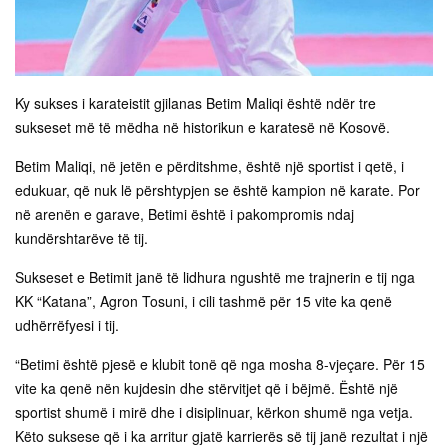
Ky sukses i karateistit gjilanas Betim Maliqi është ndër tre
sukseset më të mëdha në historikun e karatesë në Kosovë.
Betim Maliqi, në jetën e përditshme, është një sportist i qetë, i
edukuar, që nuk lë përshtypjen se është kampion në karate. Por
në arenën e garave, Betimi është i pakompromis ndaj
kundërshtarëve të tij.
Sukseset e Betimit janë të lidhura ngushtë me trajnerin e tij nga
KK “Katana”, Agron Tosuni, i cili tashmë për 15 vite ka qenë
udhërrëfyesi i tij.
“Betimi është pjesë e klubit tonë që nga mosha 8-vjeçare. Për 15
vite ka qenë nën kujdesin dhe stërvitjet që i bëjmë. Është një
sportist shumë i mirë dhe i disiplinuar, kërkon shumë nga vetja.
Këto suksese që i ka arritur gjatë karrierës së tij janë rezultat i një