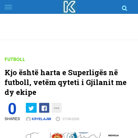
Skip
to
content
FUTBOLL
Kjo është harta e Superligës në
futboll, vetëm qyteti i Gjilanit me
dy ekipe
0
SHARES
07/06/2026
KRYELAJMI