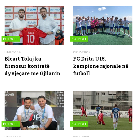
FUTBOLL
FUTBOLL
01/07/2026
23/05/2023
Bleart Tolaj ka
FC Drita U15,
firmosur kontratë
kampione rajonale në
dyvjeçare me Gjilanin
futboll
FUTBOLL
FUTBOLL
25/11/2022
29/03/2025