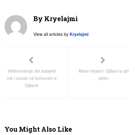
By
Kryelajmi
View all articles by
Kryelajmi
Vetëvendosje del subjekti
Alban Hyseni: Gjilani ia qiti
më i votuar në komunën e
pikën
Gjilanit
You Might Also Like