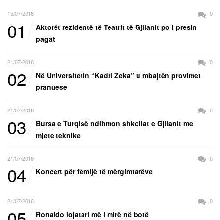
15/07/2016
0
01
Aktorët rezidentë të Teatrit të Gjilanit po i presin
pagat
21/07/2016
0
02
Në Universitetin “Kadri Zeka” u mbajtën provimet
pranuese
21/07/2016
0
03
Bursa e Turqisë ndihmon shkollat e Gjilanit me
mjete teknike
21/07/2016
0
04
Koncert për fëmijë të mërgimtarëve
21/07/2016
0
05
Ronaldo lojatari më i mirë në botë