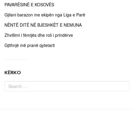
PAVARËSINË E KOSOVËS
Gjilani barazon me ekipën nga Liga e Parë
NËNTË DITË NË BJESHKËT E NEMUNA
Zhvillimi i fëmijës dhe roli i prindërve
Gjithnjë më pranë qytetarit
KËRKO