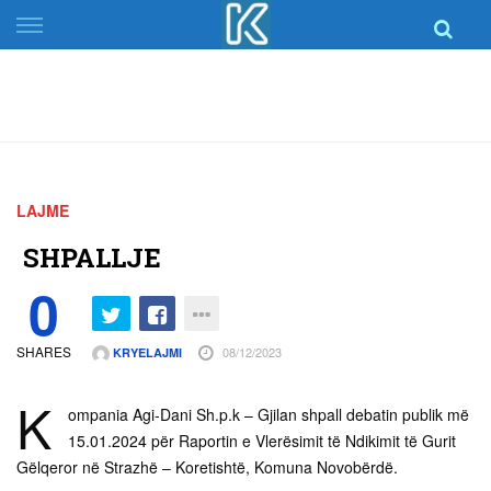
Skip
to
content
LAJME
SHPALLJE
0
SHARES
08/12/2023
KRYELAJMI
K
ompania Agi-Dani Sh.p.k – Gjilan shpall debatin publik më
15.01.2024 për Raportin e Vlerësimit të Ndikimit të Gurit
Gëlqeror në Strazhë – Koretishtë, Komuna Novobërdë.