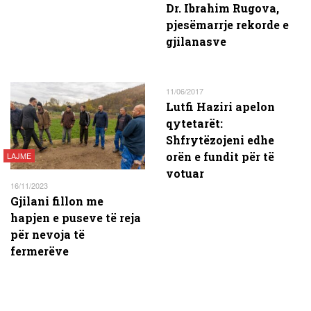
Dr. Ibrahim Rugova,
pjesëmarrje rekorde e
gjilanasve
11/06/2017
Lutfi Haziri apelon
qytetarët:
Shfrytëzojeni edhe
orën e fundit për të
LAJME
votuar
16/11/2023
Gjilani fillon me
hapjen e puseve të reja
për nevoja të
fermerëve