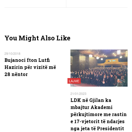
You Might Also Like
29/10/2018
Bujanoci fton Lutfi
Hazirin për vizitë më
28 nëntor
LAJME
21/01/2023
LDK në Gjilan ka
mbajtur Akademi
përkujtimore me rastin
e 17-vjetorit të ndarjes
nga jeta të Presidentit