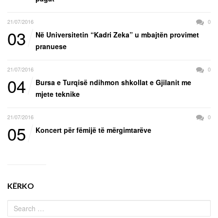
21/07/2016
0
03
Në Universitetin “Kadri Zeka” u mbajtën provimet
pranuese
21/07/2016
0
04
Bursa e Turqisë ndihmon shkollat e Gjilanit me
mjete teknike
21/07/2016
0
05
Koncert për fëmijë të mërgimtarëve
KËRKO