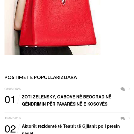
POSTIMET E POPULLARIZUARA
08/08/2026
0
01
ZOTI ZELENSKY, GABOVE NË BEOGRAD NË
QËNDRIMIN PËR PAVARËSINË E KOSOVËS
15/07/2016
0
02
Aktorët rezidentë të Teatrit të Gjilanit po i presin
pagat