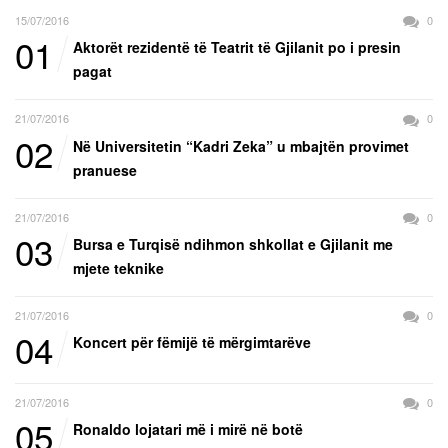
15/07/2016
0
01
Aktorët rezidentë të Teatrit të Gjilanit po i presin
pagat
21/07/2016
0
02
Në Universitetin “Kadri Zeka” u mbajtën provimet
pranuese
21/07/2016
0
03
Bursa e Turqisë ndihmon shkollat e Gjilanit me
mjete teknike
21/07/2016
0
04
Koncert për fëmijë të mërgimtarëve
21/07/2016
0
05
Ronaldo lojatari më i mirë në botë