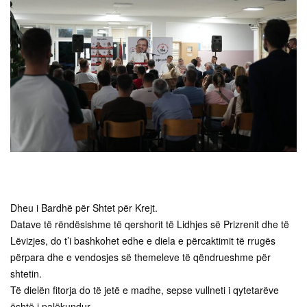
Dheu i Bardhë për Shtet për Krejt.
Datave të rëndësishme të qershorit të Lidhjes së Prizrenit dhe të
Lëvizjes, do t’i bashkohet edhe e diela e përcaktimit të rrugës
përpara dhe e vendosjes së themeleve të qëndrueshme për
shtetin.
Të dielën fitorja do të jetë e madhe, sepse vullneti i qytetarëve
është i palëkundur.