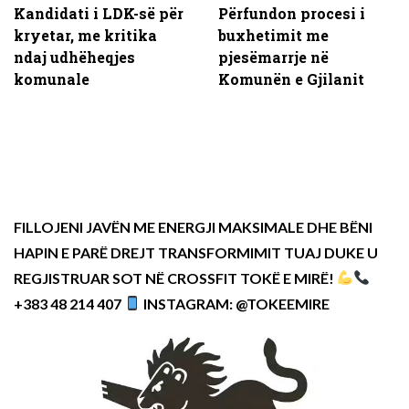
Kandidati i LDK-së për
Përfundon procesi i
kryetar, me kritika
buxhetimit me
ndaj udhëheqjes
pjesëmarrje në
komunale
Komunën e Gjilanit
FILLOJENI JAVËN ME ENERGJI MAKSIMALE DHE BËNI
HAPIN E PARË DREJT TRANSFORMIMIT TUAJ DUKE U
REGJISTRUAR SOT NË CROSSFIT TOKË E MIRË!
+383 48 214 407
INSTAGRAM: @TOKEEMIRE