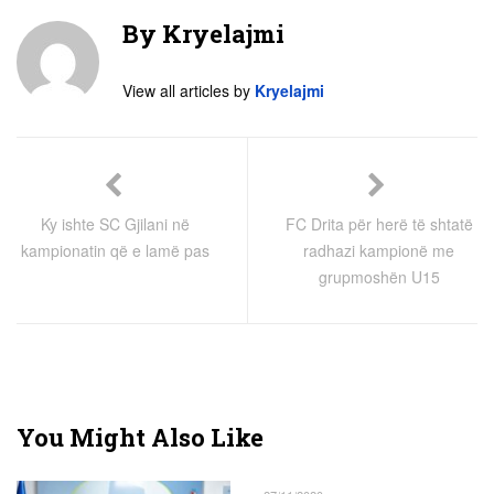
By
Kryelajmi
View all articles by
Kryelajmi
Ky ishte SC Gjilani në
FC Drita për herë të shtatë
kampionatin që e lamë pas
radhazi kampionë me
grupmoshën U15
You Might Also Like