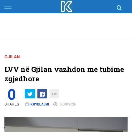
Skip
to
content
GJILAN
LVV në Gjilan vazhdon me tubime
zgjedhore
0
SHARES
05/06/2026
KRYELAJMI