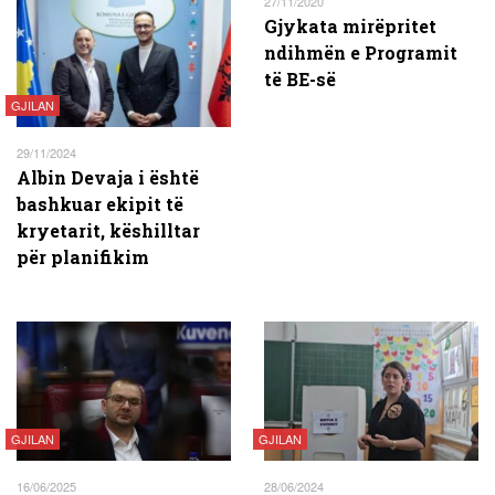
27/11/2020
Gjykata mirëpritet
ndihmën e Programit
të BE-së
GJILAN
29/11/2024
Albin Devaja i është
bashkuar ekipit të
kryetarit, këshilltar
për planifikim
GJILAN
GJILAN
16/06/2025
28/06/2024